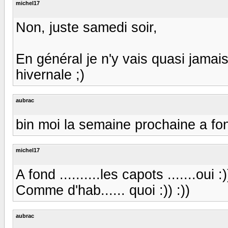
michel17
Non, juste samedi soir,
En général je n'y vais quasi jamais
hivernale ;)
aubrac
bin moi la semaine prochaine a f
michel17
A fond ..........les capots .......oui :)
Comme d'hab...... quoi :)) :))
aubrac