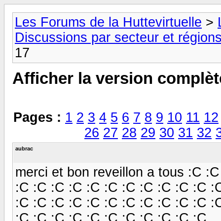
Les Forums de la Huttevirtuelle
>
Discussions par secteur et régions
17
Afficher la version complèt
Pages :
1
2
3
4
5
6
7
8
9
10
11
12
26
27
28
29
30
31
32
aubrac
merci et bon reveillon a tous :C :
:C :C :C :C :C :C :C :C :C :C :C :
:C :C :C :C :C :C :C :C :C :C :C :
:C :C :C :C :C :C :C :C :C :C :C