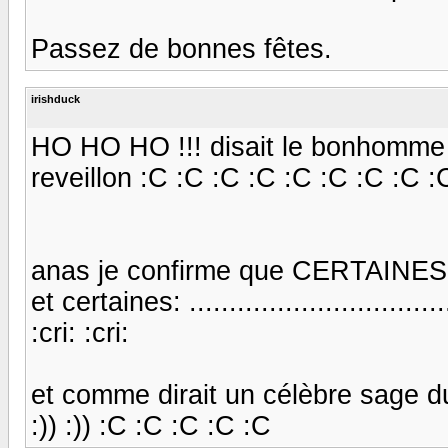
Passez de bonnes fêtes.
irishduck
HO HO HO !!! disait le bonhomme 
reveillon :C :C :C :C :C :C :C :C :
anas je confirme que CERTAINES to
et certaines: .................................
:cri: :cri:
et comme dirait un célèbre sage du d
:)) :)) :C :C :C :C :C