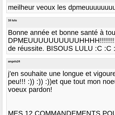
meilheur veoux les dpmeuuuuuuuuuux 
16 lulu
Bonne année et bonne santé à to
DPMEUUUUUUUUUUHHHH!!!!!!!!!!!!!
de réussite. BISOUS LULU :C :C 
angels24
j'en souhaite une longue et vigou
peu!!! :)) :)) :))et que tout mon 
voeux pardon!
MES 12 COMMANDEMENTS POUR 200