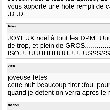
vous apporte une hote rempli de c
:D :D
16 lulu
JOYEUX noël à tout les DPMEUuuuuHH
de trop, et plein de GROS.................
ISOUUUUUUUUUUUUUUSSSSSSSS
gus33
joyeuse fetes
cette nuit beaucoup tirer :fou: pou
quand je detent on verra apres le rev
angels24