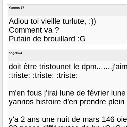
Yannos 17
Adiou toi vieille turlute, :))
Comment va ?
Putain de brouillard :G
angels24
doit être tristounet le dpm.......j
:triste: :triste: :triste:
m'en fous j'irai lune de février lu
yannos histoire d'en prendre plein
y'a 2 ans une nuit de mars 146 o