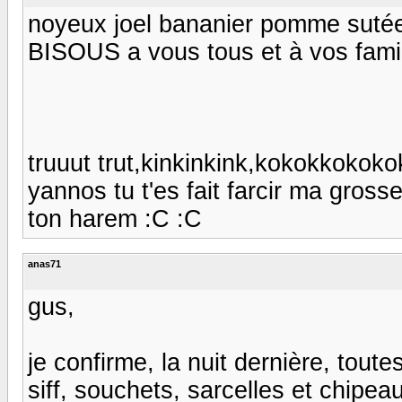
noyeux joel bananier pomme sutées a
BISOUS a vous tous et à vos famille
truuut trut,kinkinkink,kokokkokokok
yannos tu t'es fait farcir ma grosse
ton harem :C :C
anas71
gus,
je confirme, la nuit dernière, tout
siff, souchets, sarcelles et chipea