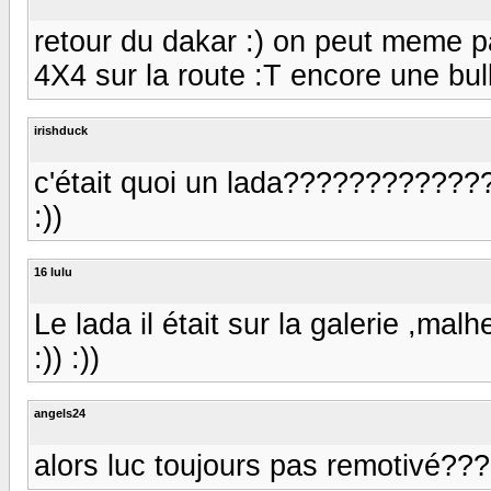
retour du dakar :) on peut meme pa
4X4 sur la route :T encore une bull
irishduck
c'était quoi un lada?????????????? :/ :/ 
:))
16 lulu
Le lada il était sur la galerie ,mal
:)) :))
angels24
alors luc toujours pas remotivé??? :