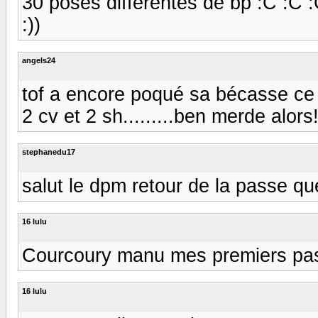
30 poses différentes de bp :C :C :C t
:))
angels24
tof a encore poqué sa bécasse ce 
2 cv et 2 sh.........ben merde alors!
stephanedu17
salut le dpm retour de la passe qu
16 lulu
Courcoury manu mes premiers pas d
16 lulu