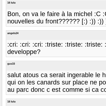
16 lulu
Bon, on va le faire à la michel :
nouvelles du front?????? [:) :)) :)) 
angels24
:cri: :cri: :cri: :triste: :triste: :trist
developpe?
gus33
salut atous ca serait ingerable le 
qui on les canards sur place ne pou
au parc donc c est comme si ca conti
16 lulu