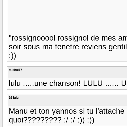
"rossignooool rossignol de mes a
soir sous ma fenetre reviens gentil 
:))
michel17
lulu .....une chanson! LULU ......
16 lulu
Manu et ton yannos si tu l'attache
quoi????????? :/ :/ :)) :))