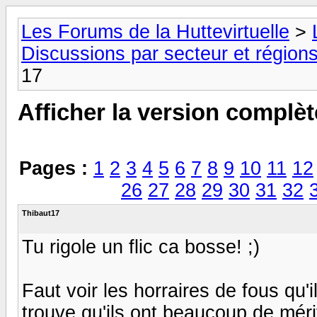
Les Forums de la Huttevirtuelle
>
Discussions par secteur et régions
17
Afficher la version complèt
Pages :
1
2
3
4
5
6
7
8
9
10
11
12
26
27
28
29
30
31
32
Thibaut17
Tu rigole un flic ca bosse! ;)
Faut voir les horraires de fous qu'i
trouve qu'ils ont beaucoup de mérit