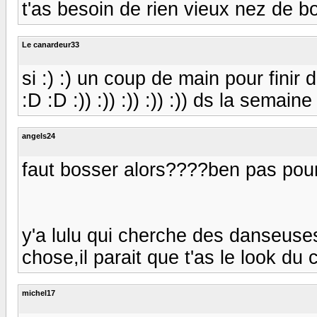
t'as besoin de rien vieux nez de b
Le canardeur33
si :) :) un coup de main pour fini
:D :D :)) :)) :)) :)) :)) ds la semaine 
angels24
faut bosser alors????ben pas pour 
y'a lulu qui cherche des danseuses
chose,il parait que t'as le look du
michel17