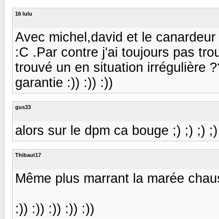
16 lulu
Avec michel,david et le canardeur 
:C .Par contre j'ai toujours pas tr
trouvé un en situation irrégulière
garantie :)) :)) :))
gus33
alors sur le dpm ca bouge ;) ;) ;) ;
Thibaut17
Même plus marrant la marée chaussée! 
:)) :)) :)) :)) :))