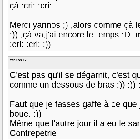
çà :cri: :cri:
Merci yannos ;) ,alors comme çà le p
:)) ,çà va,j'ai encore le temps :D 
:cri: :cri: :))
Yannos 17
C'est pas qu'il se dégarnit, c'est qu'
comme un dessous de bras :)) :)) :)) :)
Faut que je fasses gaffe à ce que j
boue. :))
Même que l'autre jour il a eu le sangli
Contrepetrie