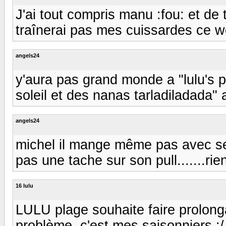
J'ai tout compris manu :fou: et de
traînerai pas mes cuissardes ce we
angels24
y'aura pas grand monde a "lulu's pla
soleil et des nanas tarladiladada" a
angels24
michel il mange même pas avec ses
pas une tache sur son pull.......rien 
16 lulu
LULU plage souhaite faire prolonga
problème, c'est mes saisonniers :/ 