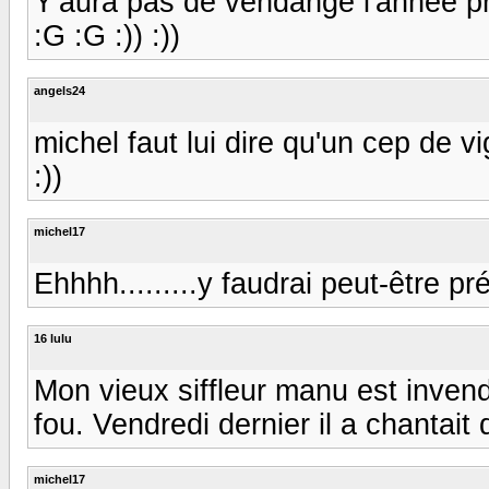
Y'aura pas de vendange l'année proc
:G :G :)) :))
angels24
michel faut lui dire qu'un cep de 
:))
michel17
Ehhhh.........y faudrai peut-être p
16 lulu
Mon vieux siffleur manu est invend
fou. Vendredi dernier il a chantait
michel17