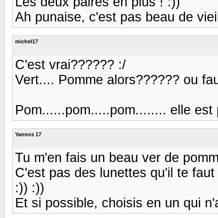
Les deux paires en plus ! :))
Ah punaise, c'est pas beau de vieillir 
michel17
C'est vrai?????? :/
Vert.... Pomme alors?????? ou faut
Pom......pom.....pom........ elle est pa
Yannos 17
Tu m'en fais un beau ver de pomme toi
C'est pas des lunettes qu'il te fa
:)) :))
Et si possible, choisis en un qui n'