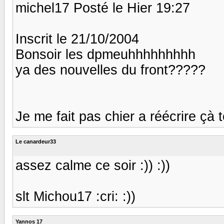
michel17 Posté le Hier 19:27
Inscrit le 21/10/2004
Bonsoir les dpmeuhhhhhhhhh
ya des nouvelles du front?????
Je me fait pas chier a réécrire çà tou
Le canardeur33
assez calme ce soir :)) :))
slt Michou17 :cri: :))
Yannos 17