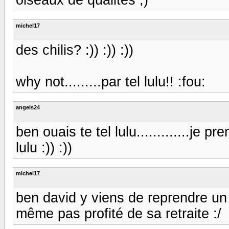
michel17
des chilis? :)) :)) :))
why not.........par tel lulu!! :fou:
angels24
ben ouais te tel lulu.............je pr
lulu :)) :))
michel17
ben david y viens de reprendre un bo
même pas profité de sa retraite :/