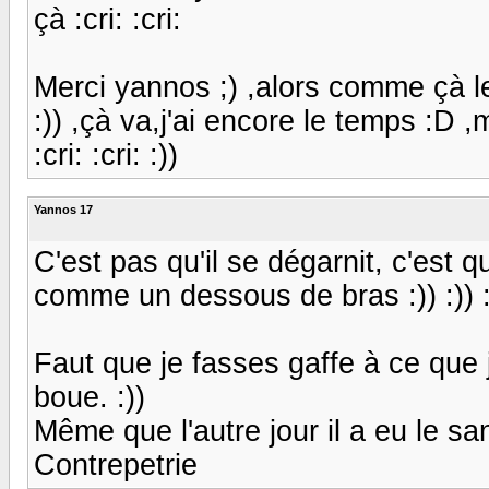
çà :cri: :cri:
Merci yannos ;) ,alors comme çà le p
:)) ,çà va,j'ai encore le temps :D 
:cri: :cri: :))
Yannos 17
C'est pas qu'il se dégarnit, c'est qu'
comme un dessous de bras :)) :)) :)) :)
Faut que je fasses gaffe à ce que j
boue. :))
Même que l'autre jour il a eu le sangli
Contrepetrie