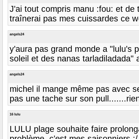
J'ai tout compris manu :fou: et de
traînerai pas mes cuissardes ce we
angels24
y'aura pas grand monde a "lulu's pla
soleil et des nanas tarladiladada" a
angels24
michel il mange même pas avec ses
pas une tache sur son pull.......rien 
16 lulu
LULU plage souhaite faire prolonga
problème, c'est mes saisonniers :/ 