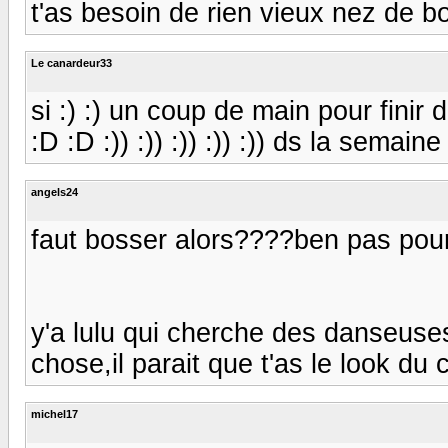
t'as besoin de rien vieux nez de b
Le canardeur33
si :) :) un coup de main pour fini
:D :D :)) :)) :)) :)) :)) ds la semaine 
angels24
faut bosser alors????ben pas pour 
y'a lulu qui cherche des danseuses
chose,il parait que t'as le look du
michel17