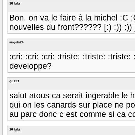
16 lulu
Bon, on va le faire à la michel :
nouvelles du front?????? [:) :)) :)) 
angels24
:cri: :cri: :cri: :triste: :triste: :trist
developpe?
gus33
salut atous ca serait ingerable le 
qui on les canards sur place ne pou
au parc donc c est comme si ca conti
16 lulu