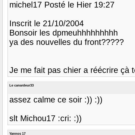
michel17 Posté le Hier 19:27
Inscrit le 21/10/2004
Bonsoir les dpmeuhhhhhhhhh
ya des nouvelles du front?????
Je me fait pas chier a réécrire çà tou
Le canardeur33
assez calme ce soir :)) :))
slt Michou17 :cri: :))
Yannos 17