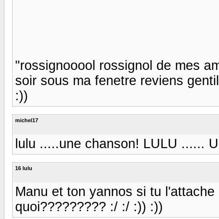
"rossignooool rossignol de mes a
soir sous ma fenetre reviens gentil 
:))
michel17
lulu .....une chanson! LULU ......
16 lulu
Manu et ton yannos si tu l'attache
quoi????????? :/ :/ :)) :))