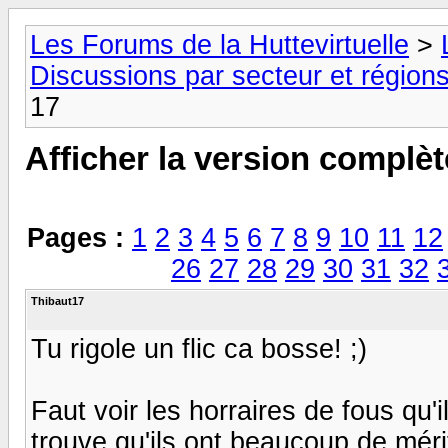
Les Forums de la Huttevirtuelle
>
Discussions par secteur et régions
17
Afficher la version complèt
Pages :
1
2
3
4
5
6
7
8
9
10
11
12
26
27
28
29
30
31
32
Thibaut17
Tu rigole un flic ca bosse! ;)
Faut voir les horraires de fous qu'i
trouve qu'ils ont beaucoup de mérit