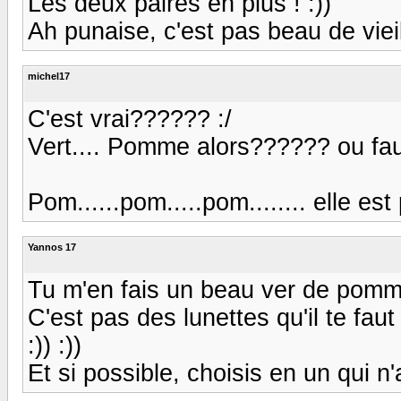
Les deux paires en plus ! :))
Ah punaise, c'est pas beau de vieillir 
michel17
C'est vrai?????? :/
Vert.... Pomme alors?????? ou faut
Pom......pom.....pom........ elle est pa
Yannos 17
Tu m'en fais un beau ver de pomme toi
C'est pas des lunettes qu'il te fa
:)) :))
Et si possible, choisis en un qui n'