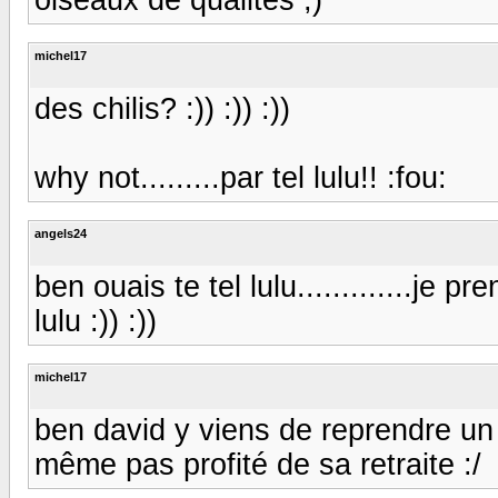
michel17
des chilis? :)) :)) :))
why not.........par tel lulu!! :fou:
angels24
ben ouais te tel lulu.............je pr
lulu :)) :))
michel17
ben david y viens de reprendre un bo
même pas profité de sa retraite :/