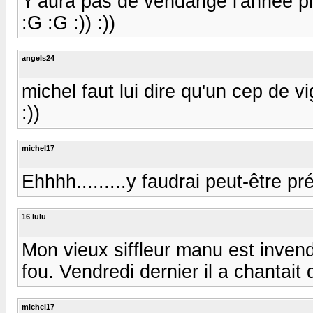
Y'aura pas de vendange l'année proc
:G :G :)) :))
angels24
michel faut lui dire qu'un cep de 
:))
michel17
Ehhhh.........y faudrai peut-être p
16 lulu
Mon vieux siffleur manu est invend
fou. Vendredi dernier il a chantait
michel17