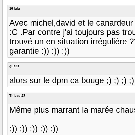
16 lulu
Avec michel,david et le canardeur 
:C .Par contre j'ai toujours pas tr
trouvé un en situation irrégulière
garantie :)) :)) :))
gus33
alors sur le dpm ca bouge ;) ;) ;) ;
Thibaut17
Même plus marrant la marée chaussée! 
:)) :)) :)) :)) :))