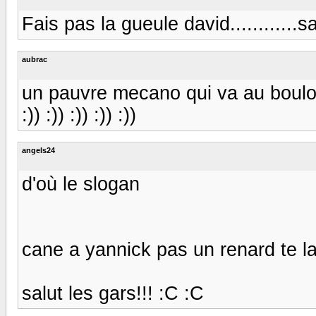
Fais pas la gueule david............sa
aubrac
un pauvre mecano qui va au boulot 
:)) :)) :)) :)) :))
angels24
d'où le slogan
cane a yannick pas un renard te l
salut les gars!!! :C :C