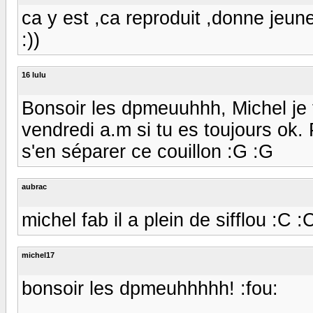
ca y est ,ca reproduit ,donne jeun
:))
16 lulu
Bonsoir les dpmeuuhhh, Michel je 
vendredi a.m si tu es toujours ok. P
s'en séparer ce couillon :G :G
aubrac
michel fab il a plein de sifflou :C :C
michel17
bonsoir les dpmeuhhhhh! :fou: