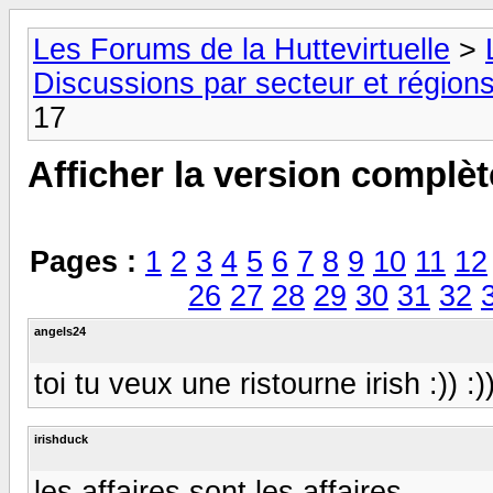
Les Forums de la Huttevirtuelle
>
Discussions par secteur et régions
17
Afficher la version complèt
Pages :
1
2
3
4
5
6
7
8
9
10
11
12
26
27
28
29
30
31
32
angels24
toi tu veux une ristourne irish :)) :)
irishduck
les affaires sont les affaires...........