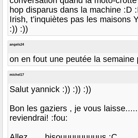
conversation quand la moto-crotte d
hop disparus dans la machine :D :
Irish, t'inquiètes pas les maisons 
:)) :))
angels24
on en fout une peutée la semaine p
michel17
Salut yannick :)) :)) :))
Bon les gaziers , je vous laisse.........
reviendrai! :fou:
Allez.......bisouuuuuuuuus :C