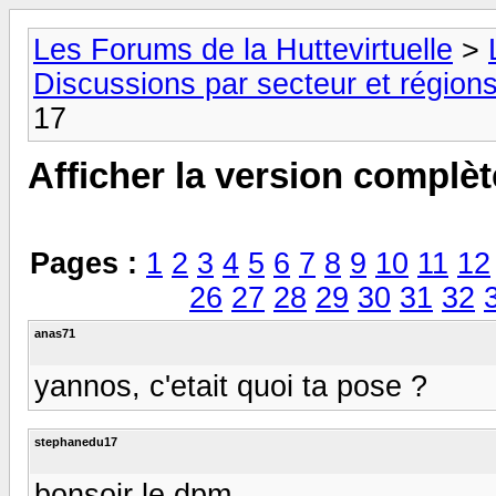
Les Forums de la Huttevirtuelle
>
Discussions par secteur et régions
17
Afficher la version complèt
Pages :
1
2
3
4
5
6
7
8
9
10
11
12
26
27
28
29
30
31
32
anas71
yannos, c'etait quoi ta pose ?
stephanedu17
bonsoir le dpm