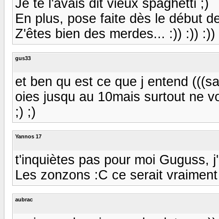
Je te l'avais dit vieux spaghetti ;)
En plus, pose faite dès le début d
Z'êtes bien des merdes... :)) :)) :)) :))
gus33
et ben qu est ce que j entend (((sais
oies jusqu au 10mais surtout ne vo
;) ;)
Yannos 17
t'inquiètes pas pour moi Guguss, j'
Les zonzons :C ce serait vraiment la
aubrac