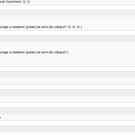
is l'ouverture :)) :))
message a madame (putain j'ai servi de cobaye!! :G :G :G )
essage a madame (putain j'ai servi de cobaye!! )
n