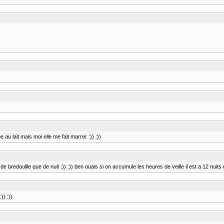
 au lait mais moi elle me fait marrer :)) :))
e bredouille que de nuit :)) :)) ben ouais si on accumule les heures de veille il est a 12 nuits et il
)) :))