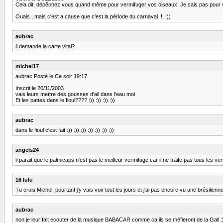
Cela dit, dépêchez vous quand même pour vermifuger vos oiseaux. Je sais pas pour
Ouais , mais c'est a cause que c'est la période du carnaval !!! :))
aubrac
il demande la carte vital?
michel17
aubrac Posté le Ce soir 19:17
Inscrit le 20/11/2003
vais leurs mettre des gousses d'ail dans l'eau moi
Et les pattes dans le fioul???? :)) :)) :)) :))
aubrac
dans le fioul c'est fait :)) :)) :)) :)) :)) :)) :))
angels24
il parait que le palmicaps n'est pas le meilleur vermifuge car il ne traite pas tous les vers
16 lulu
Tu crois Michel, pourtant j'y vais voir tout les jours et j'ai pas encore vu une brésilienne 
aubrac
non je leur fait ecouter de la musique BABACAR comme ca ils se méfieront de la Gall :)) :)) 