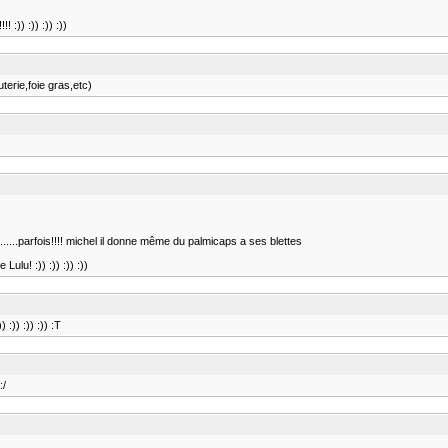
 :)) :)) :)) :))
terie,foie gras,etc)
.......parfois!!!! michel il donne même du palmicaps a ses blettes
Lulu! :)) :)) :)) :))
:)) :)) :)) :T
:/