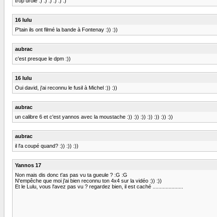
trop drole :) :) :) :) :) :)
16 lulu
P'tain ils ont filmé la bande à Fontenay :)) :))
aubrac
c'est presque le dpm :))
16 lulu
Oui david, j'ai reconnu le fusil à Michel :)) :))
aubrac
un calibre 6 et c'est yannos avec la moustache :)) :)) :)) :)) :)) :)) :))
aubrac
il l'a coupé quand? :)) :)) :))
Yannos 17
Non mais dis donc t'as pas vu ta gueule ? :G :G
N'empêche que moi j'ai bien reconnu ton 4x4 sur la vidéo :)) :))
Et le Lulu, vous l'avez pas vu ? regardez bien, il est caché .....................