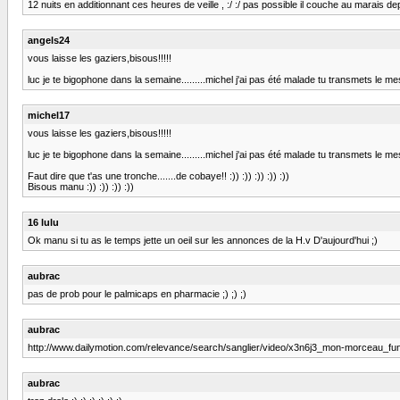
12 nuits en additionnant ces heures de veille , :/ :/ pas possible il couche au marais depu
angels24
vous laisse les gaziers,bisous!!!!!
luc je te bigophone dans la semaine.........michel j'ai pas été malade tu transmets le 
michel17
vous laisse les gaziers,bisous!!!!!
luc je te bigophone dans la semaine.........michel j'ai pas été malade tu transmets le m
Faut dire que t'as une tronche.......de cobaye!! :)) :)) :)) :)) :))
Bisous manu :)) :)) :)) :))
16 lulu
Ok manu si tu as le temps jette un oeil sur les annonces de la H.v D'aujourd'hui ;)
aubrac
pas de prob pour le palmicaps en pharmacie ;) ;) ;)
aubrac
http://www.dailymotion.com/relevance/search/sanglier/video/x3n6j3_mon-morceau_fu
aubrac