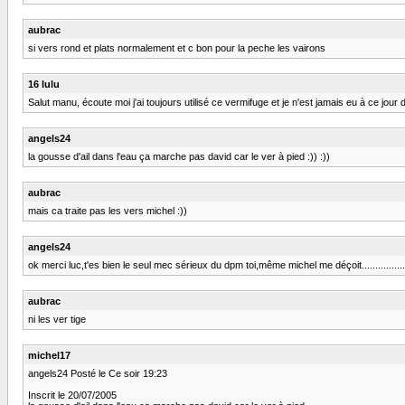
aubrac
si vers rond et plats normalement et c bon pour la peche les vairons
16 lulu
Salut manu, écoute moi j'ai toujours utilisé ce vermifuge et je n'est jamais eu à ce jou
angels24
la gousse d'ail dans l'eau ça marche pas david car le ver à pied :)) :))
aubrac
mais ca traite pas les vers michel :))
angels24
ok merci luc,t'es bien le seul mec sérieux du dpm toi,même michel me déçoit..................
aubrac
ni les ver tige
michel17
angels24 Posté le Ce soir 19:23
Inscrit le 20/07/2005