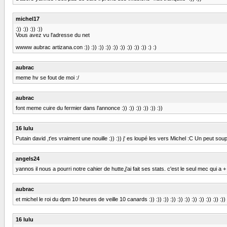
michel17
:)) :)) :)) :))
Vous avez vu l'adresse du net
wwww aubrac artizana.con :)) :)) :)) :)) :)) :)) :)) :)) :)) :) :)
aubrac
meme hv se fout de moi :/
aubrac
font meme cuire du fermier dans l'annonce :)) :)) :)) :)) :)) :))
16 lulu
Putain david ,t'es vraiment une nouille :)) :)) j' es loupé les vers Michel :C Un peut soupe
angels24
yannos il nous a pourri notre cahier de hutte,j'ai fait ses stats. c'est le seul mec qui a + d
aubrac
et michel le roi du dpm 10 heures de veille 10 canards :)) :)) :)) :)) :)) :)) :)) :)) :)) :)) :)) :
16 lulu