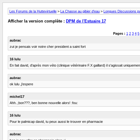
Les Forums de la Huttevirtuelle
>
La Chasse au gibier d'eau
>
Longues Discussions par
Afficher la version complète :
DPM de l'Estuaire 17
Pages :
1
2
3
4
5
aubrac
zut je pensais voir notre cher president a saint fort
16 lulu
En fait david, d'après mon véto (clinique vétérinaire F.X gaillard) il s'agissait uniqueme
aubrac
ok lulu ,j'espere
michel17
Ahh..;bon???, ben bonne nouvelle alors! :fou:
16 lulu
Pour le palmicap david, tu peux aussi le trouver en pharmacie
aubrac