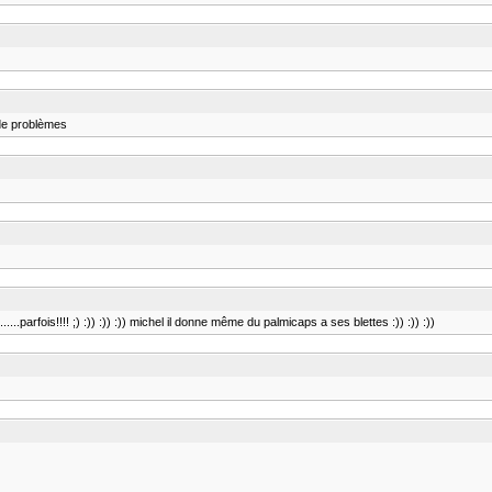
r de problèmes
....parfois!!!! ;) :)) :)) :)) michel il donne même du palmicaps a ses blettes :)) :)) :))