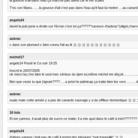
la gousse d'ail dans l'eau ça marche pas david car le ver à pied
T'es con Manu........la gousse d'ail c'est pas dans l'eau qu'il faut lui mettre ....au canard!!!!
angels24
david la pub juste a droite sur l'écran c'est toi ça?????"saveurs d'aubrac"(aligot,charcu
aubrac
c dans son plumard c bien connu l'ail au lit :)) :)) :)) :)) :)) :)) :)) :)) :)) :)) :))
michel17
angels24 Posté le Ce soir 19:25
Inscrit le 20/07/2005
ok merci luc,t'es bien le seul mec sérieux du dpm toi,même michel me déçoit...............
Ben que veutx tu que j'ajoute????......a priori le palmicap ça traite bien les vers ..........de 
aubrac
ouais mais cette année y a pas de canards sauvage y a du siffleur domestique :)) :)) :)) 
16 lulu
Et ton yannos, il avait plus de sucre ce matin, il a mis quoi dans le café à irish??????? 
angels24
d'abors yannos i boit pas de café il prend des infusions "nuit tranquille" :)) :))