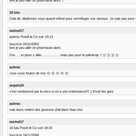
bon je peu aller en pharmacie alors :/
16 lulu
Cela dit, dépêchez vous quand même pour vermifuger vos oiseaux. Je sais pas pour
michel17
aubrac Posté le Ce soir 19:13
Inscrit le 20/11/2003
bon je peu aller en pharmacie alors
Oui.......tu peux y aller.....................mais pas pour le palmicap :/ :)) :)) :)) :))
aubrac
vous vous foutez de moi :G :G :G :G :G
angels24
c'est remboursé par la sécu si on a une ordonnance!!! ;) b'soir les gars
aubrac
vais leurs mettre des gousses d'ail dans l'eau moi
michel17
16 lulu Posté le Ce soir 19:15
Inscrit le 24/11/2006