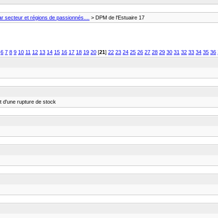
 secteur et régions de passionnés....
> DPM de l'Estuaire 17
6
7
8
9
10
11
12
13
14
15
16
17
18
19
20
[
21
]
22
23
24
25
26
27
28
29
30
31
32
33
34
35
36
nt d'une rupture de stock