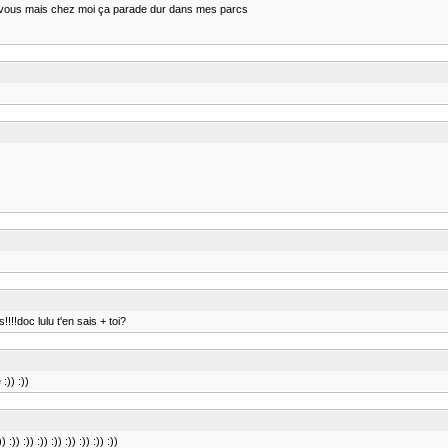
 vous mais chez moi ça parade dur dans mes parcs
!!!!doc lulu t'en sais + toi?
:)) :))
:)) :)) :)) :)) :)) :)) :))