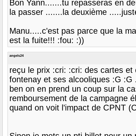
Bon Yann.......tu repasseras en de
la passer .......la deuxième .....just
Manu.....c'est pas parce que la mare
est la fuite!!! :fou: :))
angels24
reçu le prix :cri: :cri: des cartes e
fontenay et ses alcooliques :G :G .
ben on en prend un coup sur la ca
remboursement de la campagne éle
quand on voit l'impact de CPNT (Co
Sinon je mets un pti billet pour un