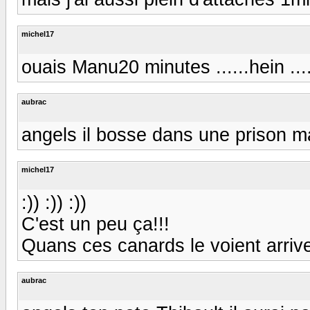
michel17
ouais Manu20 minutes ......hein .....
aubrac
angels il bosse dans une prison main
michel17
:)) :)) :))
C'est un peu ça!!!
Quans ces canards le voient arriver!! 
aubrac