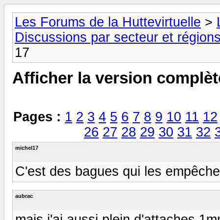
Les Forums de la Huttevirtuelle
>
Discussions par secteur et régions
17
Afficher la version complèt
Pages :
1
2
3
4
5
6
7
8
9
10
11
12
26
27
28
29
30
31
32
michel17
C'est des bagues qui les empêche
aubrac
mais j'ai aussi plein d'attaches 1m