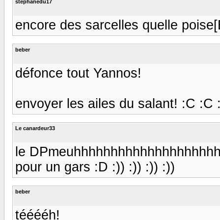
stephanedu17
encore des sarcelles quelle poise[
beber
défonce tout Yannos!
envoyer les ailes du salant! :C :C :C
Le canardeur33
le DPmeuhhhhhhhhhhhhhhhhhhhh du
pour un gars :D :)) :)) :)) :))
beber
tééééh!