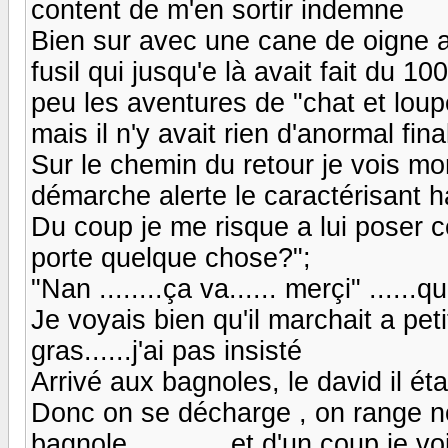
content de m'en sortir indemne
Bien sur avec une cane de oigne a
fusil qui jusqu'e là avait fait du 10
peu les aventures de "chat et lo
mais il n'y avait rien d'anormal fi
Sur le chemin du retour je vois mon
démarche alerte le caractérisant h
Du coup je me risque a lui poser c
porte quelque chose?";
"Nan ........ça va...... merçi" ...
Je voyais bien qu'il marchait a peti
gras......j'ai pas insisté
Arrivé aux bagnoles, le david il ét
Donc on se décharge , on range n
bagnole.............et d'un coup je