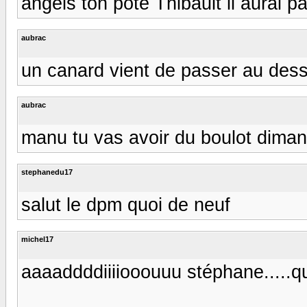
angels ton pote Thibault il aurai pa
aubrac
un canard vient de passer au dessu
aubrac
manu tu vas avoir du boulot dimanche 
stephanedu17
salut le dpm quoi de neuf
michel17
aaaaddddiiiiooouuu stéphane.....quo