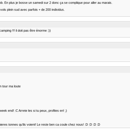
job. En plus je bosse un samedi sur 2 donc ça se complique pour aller au marais.
ols plein sud avec parfois + de 200 individus.
camping !!! il doit pas être énorme :))
n tour ma loute
week end! :C Arrete les si tu peux, profites en! ;)
mieres tonnes qu'ils voient! Le reste ben ca coule chez nous! :D :D :D :D