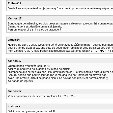
Thibaut17
Ben la lune est passée donc je pense qu'on a pas trop de soucis a se faire quoique des
Yannos 17
Surtout que de mémoire, les plus grosses hauteurs d'eau ont toujours été constaté par
Quand le vent est derrière on ne sait jamais.
Personne pour dire si il y a eu du grabuge ?
angels24
Huttiers du dpm, c'est le week end générosité avec le téléthon,mais n'oubliez pas mon
pour sa jambe d'accacias, une cote de boeuf pour remplacer celle qu'il a laissée sur
mon yannos :C :C :C et le frangin itou,n'oublies pas tes amis lundi :/ :/ ;) ..!!! HAPPY 
Yannos 17
Quelle bande d'enfoirés ceux là :))
Allez y, quand il y a de la gêne il n'y a pas de plaisir.
N'empêche que si j'existais pas, il faudrait m'inventer :D et les longues nuits d' hiver se
Bon, j'ai décidé que pour le jour de l'an je me déguise en Chevalier du moyen-âge.
Avec une armure, si tout ce passe bien, il ne devrait rien m'arriver normalement :))
A+ bande de lépreux
Yannos 17
z'êtes quand même de sacrés branleurs ! :C :C :C :C :C
irishduck
Salut mon bon yannos ça fait un bail!!!!