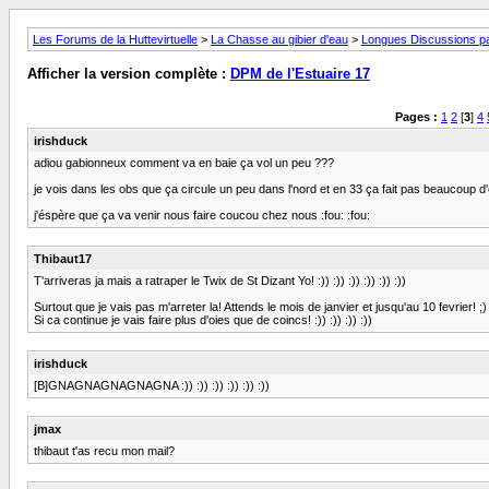
Les Forums de la Huttevirtuelle
>
La Chasse au gibier d'eau
>
Longues Discussions par
Afficher la version complète :
DPM de l'Estuaire 17
Pages :
1
2
[
3
]
4
irishduck
adiou gabionneux comment va en baie ça vol un peu ???
je vois dans les obs que ça circule un peu dans l'nord et en 33 ça fait pas beaucoup d'étap
j'éspère que ça va venir nous faire coucou chez nous :fou: :fou:
Thibaut17
T'arriveras ja mais a ratraper le Twix de St Dizant Yo! :)) :)) :)) :)) :)) :))
Surtout que je vais pas m'arreter la! Attends le mois de janvier et jusqu'au 10 fevrier! ;)
Si ca continue je vais faire plus d'oies que de coincs! :)) :)) :)) :))
irishduck
[B]GNAGNAGNAGNAGNA :)) :)) :)) :)) :)) :))
jmax
thibaut t'as recu mon mail?