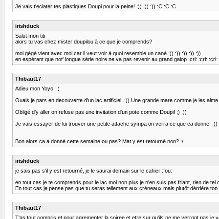
Je vais t'eclater tes plastiques Doupi pour la peine! :)) :)) :)) :C :C :C
irishduck
Salut mon titi
alors tu vas chez mister doupilou à ce que je comprends?
moi gégé vient avec moi car il veut voir à quoi resemble un cané :)) :)) :)) :)) :))
en espérant que not' longue série noire ne va pas revenir au grand galop :cri: :cri: :cri:
Thibaut17
Adieu mon Yoyo! :)
Ouais je pars en decouverte d'un lac artificiel! :)) Une grande mare comme je les aime 
Obligé d'y aller on refuse pas une invitation d'un pote comme Doupi! ;) :))
Je vais essayer de lui trouver une petite attache sympa on verra ce que ca donne! :))
Bon alors ca a donné cette semaine ou pas? Mat y est retourné non? :/
irishduck
je sais pas s'il y est retourné, je le saurai demain sur le cahier :fou:
en tout cas je te comprends pour le lac moi non plus je n'en suis pas friant, rien de tel 
En tout cas je pense pas que tu seras tellement aux créneaux mais plutôt dérrière ton ve
Thibaut17
T'as tout compris et pour agrementer la soiree et etre sur qu'ils ne me verront pas je vais p