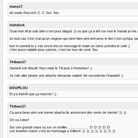
manu17
ah ouais d'accord :C :C :fou: :fou:
irishduck
Ouai mon titi je sais bien c'est pour blagué :)) vu que ça a tiré sur tout le marais je me d
en tout cas c'est vrai qu'un vingeon qui vient faire ami-ami avec le tien c'est sympa, pa
bon si samedi tu y vas envoi moi un message le matin ou viens prendre le café ;)
c'est aussi valable pour yannos, c'est ton tour de venir :fou:
Thibaut17
Samedi soir désolé Yoyo mais le Titi joue a l'esterieur! ;)
Je vais aller pirater une attache demarais salant! Jte raconterais t'inquiete! ;)
DOUPILOU
Et y'a intérêt que ça marche ! ;)
Thibaut17
Ca aura beau etre une bonne attache ils annoncent des vents de merde! :)) :))
On va zober!
Sur une grande mare ou sur un oreiller....................... :D :D :D :D :D
Les lunettes noires c'est en hommage a Gilbert! :)) :)) :)) :)) :)) :)) :)) :))