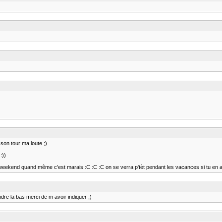
son tour ma loute ;)
:))
e weekend quand même c'est marais :C :C :C on se verra p'tèt pendant les vacances si tu en a
re la bas merci de m avoir indiquer ;)