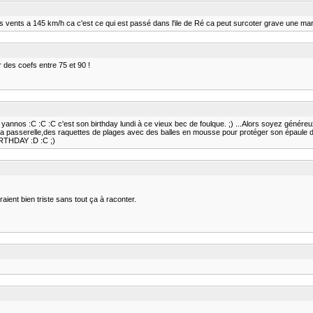
 vents a 145 km/h ca c'est ce qui est passé dans l'ile de Ré ca peut surcoter grave une mare
 des coefs entre 75 et 90 !
 yannos :C :C :C c'est son birthday lundi à ce vieux bec de foulque. ;) ...Alors soyez génére
 ma passerelle,des raquettes de plages avec des balles en mousse pour protéger son épaule de
BIRTHDAY :D :C ;)
raient bien triste sans tout ça à raconter.