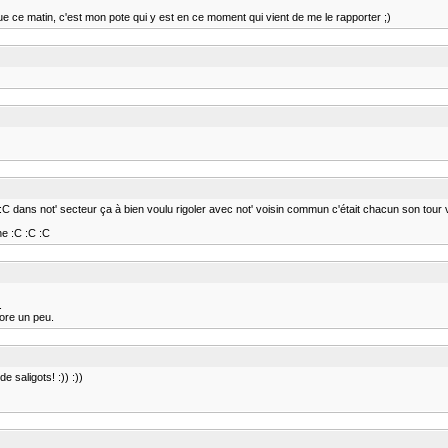
gue ce matin, c'est mon pote qui y est en ce moment qui vient de me le rapporter ;)
 dans not' secteur ça à bien voulu rigoler avec not' voisin commun c'était chacun son tour v
ne :C :C :C
.
core un peu.
 saligots! :)) :))