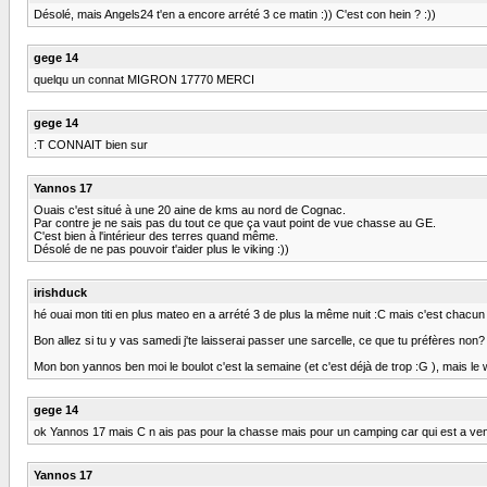
Désolé, mais Angels24 t'en a encore arrété 3 ce matin :)) C'est con hein ? :))
gege 14
quelqu un connat MIGRON 17770 MERCI
gege 14
:T CONNAIT bien sur
Yannos 17
Ouais c'est situé à une 20 aine de kms au nord de Cognac.
Par contre je ne sais pas du tout ce que ça vaut point de vue chasse au GE.
C'est bien à l'intérieur des terres quand même.
Désolé de ne pas pouvoir t'aider plus le viking :))
irishduck
hé ouai mon titi en plus mateo en a arrété 3 de plus la même nuit :C mais c'est chacun 
Bon allez si tu y vas samedi j'te laisserai passer une sarcelle, ce que tu préfères non? 
Mon bon yannos ben moi le boulot c'est la semaine (et c'est déjà de trop :G ), mais l
gege 14
ok Yannos 17 mais C n ais pas pour la chasse mais pour un camping car qui est a vend
Yannos 17