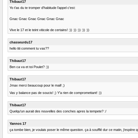
Thibaut17
Yo t'as du te tromper d'habitude l'appel c'est:
Gnac Gnac Gnac Gnac Gnac Gnac
Vive le 17 et le teint viticole de certains! :)) :)) :)) :)) :))
chasseurdu17
hello titi comment tu vas??
Thibaut17
Ben ca va et toi Poulet? :))
Thibaut17
Jmax merci beaucoup pour le mail! ;)
Vas y balance pas de soucis! ;) Y'a rien de compromettant! :))
Thibaut17
Quelqu'un aurait des nouvelles des conches apres la tempete? :/
Yannos 17
ça tombe bien, je voulais poser le même question. ça à soufflé dur ce matin, j'espère 