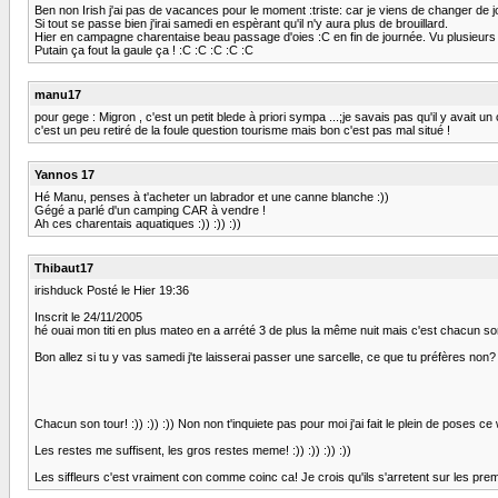
Ben non Irish j'ai pas de vacances pour le moment :triste: car je viens de changer de 
Si tout se passe bien j'irai samedi en espèrant qu'il n'y aura plus de brouillard.
Hier en campagne charentaise beau passage d'oies :C en fin de journée. Vu plusieurs v
Putain ça fout la gaule ça ! :C :C :C :C :C
manu17
pour gege : Migron , c'est un petit blede à priori sympa ...;je savais pas qu'il y avait un 
c'est un peu retiré de la foule question tourisme mais bon c'est pas mal situé !
Yannos 17
Hé Manu, penses à t'acheter un labrador et une canne blanche :))
Gégé a parlé d'un camping CAR à vendre !
Ah ces charentais aquatiques :)) :)) :))
Thibaut17
irishduck Posté le Hier 19:36
Inscrit le 24/11/2005
hé ouai mon titi en plus mateo en a arrété 3 de plus la même nuit mais c'est chacun so
Bon allez si tu y vas samedi j'te laisserai passer une sarcelle, ce que tu préfères non?
Chacun son tour! :)) :)) :)) Non non t'inquiete pas pour moi j'ai fait le plein de poses ce 
Les restes me suffisent, les gros restes meme! :)) :)) :)) :))
Les siffleurs c'est vraiment con comme coinc ca! Je crois qu'ils s'arretent sur les pre