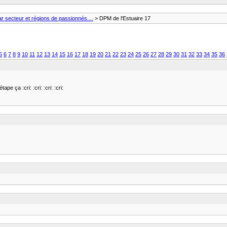
 secteur et régions de passionnés....
> DPM de l'Estuaire 17
5
6
7
8
9
10
11
12
13
14
15
16
17
18
19
20
21
22
23
24
25
26
27
28
29
30
31
32
33
34
35
36
e ça :cri: :cri: :cri: :cri: