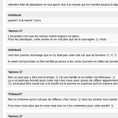
attention fuite de plastiques en tout genre due à la marais qui est montée jusqu'a la di
irishduck
pardon" à la marée "sorry
Yannos 17
L'essentiel c'est que les tonnes soient toujours en place.
Pour les plastiques, cette année on en voit plus que de la sauvagine :)) :triste:
irishduck
mon bon yannos dommage que tu n'y était pas cette nuit car que du bonheur :C :C :C :C
le week end prochain va être terrible je pense si les vents tournent en milieu de semai
Yannos 17
Ben on peut pas y être tout le temps :)) J'ai une famille et un métier moi Môssieur. :))
ça a un petit peu bricolé aussi cette nuit chez nous avec poses de siffleur apparement
J'y serai peut être mardi soir si le boulôt me le permet en espérant qu'il en trainera en
Thibaut17
Ben tu m'etonne qu'on voit pas de siffleurs chez nous! :)) Vous les arretez tous bande de
Il ne nous reste plus que le reste mais bon on s'en contentera pour cette année! :))
Yannos 17