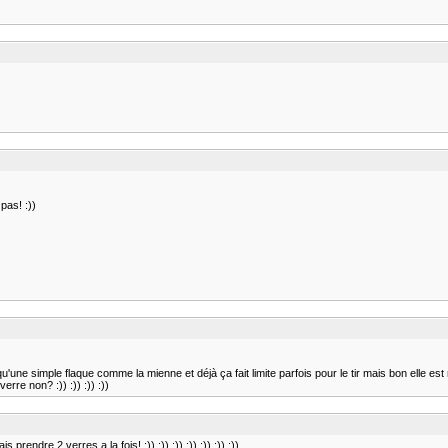
pas! :))
qu'une simple flaque comme la mienne et déjà ça fait limite parfois pour le tir mais bon elle est
rre non? :)) :)) :)) :))
rendre 2 verres a la fois! :)) :)) :)) :)) :)) :)) :))