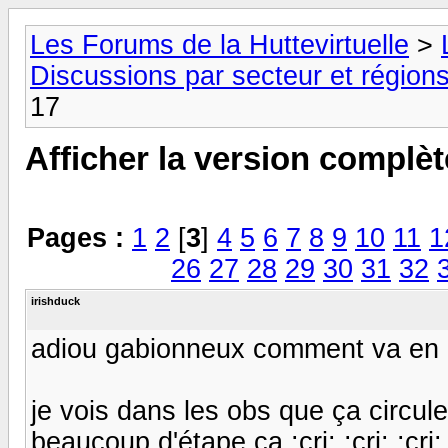
Les Forums de la Huttevirtuelle
>
Discussions par secteur et régions
17
Afficher la version complèt
Pages :
1
2
[
3
]
4
5
6
7
8
9
10
11
1
26
27
28
29
30
31
32
irishduck
adiou gabionneux comment va en 
je vois dans les obs que ça circule
beaucoup d'étape ça :cri: :cri: :cri: 