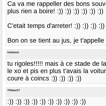
Ca va me rappeller des bons souve
plus rien a boire! :)) :)) :)) :)) :)) :))
C'etait temps d'arreter! :)) :)) :)) :))
Bon on se tient au jus, je t'appelle
irishduck
tu rigoles!!!!! mais à ce stade de
le xo et pis en plus t'avais la voitu
coure à coincs :)) :)) :)) :))
Thibaut17
:)) :)) :)) :)) :)) :)) :)) :)) :)) :))