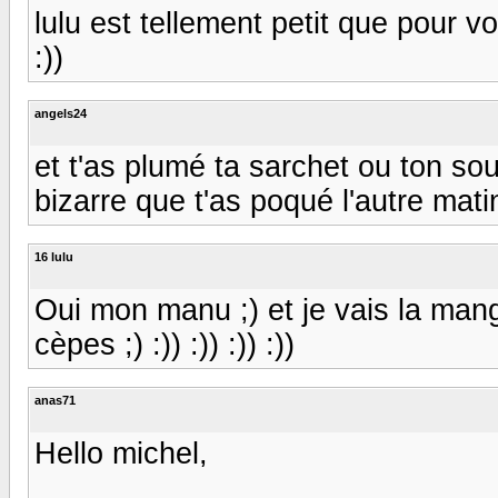
lulu est tellement petit que pour voir 
:))
angels24
et t'as plumé ta sarchet ou ton s
bizarre que t'as poqué l'autre matin?
16 lulu
Oui mon manu ;) et je vais la man
cèpes ;) :)) :)) :)) :))
anas71
Hello michel,