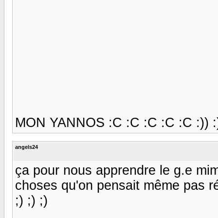
MON YANNOS :C :C :C :C :C :)) :)) :)
angels24
ça pour nous apprendre le g.e mimi
choses qu'on pensait même pas réalisa
;) ;) ;)