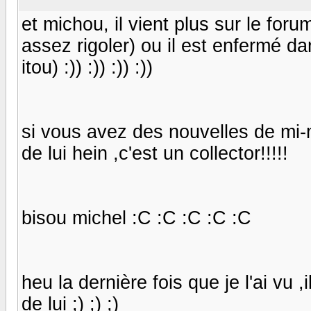
et michou, il vient plus sur le foru
assez rigoler) ou il est enfermé da
itou) :)) :)) :)) :))
si vous avez des nouvelles de mi-m
de lui hein ,c'est un collector!!!!!
bisou michel :C :C :C :C :C
heu la dernière fois que je l'ai vu 
de lui ;) ;) ;)