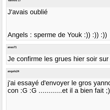
Yannos 17
J'avais oublié
Angels : sperme de Youk :)) :)) :))
anas71
Je confirme les grues hier soir s
angels24
j'ai essayé d'envoyer le gros yanno
con :G :G ............et il a bien fait ;)