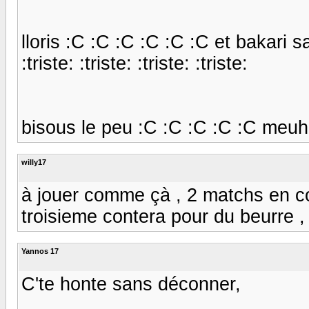
lloris :C :C :C :C :C :C et bakari s
:triste: :triste: :triste: :triste:
bisous le peu :C :C :C :C :C meu
willy17
à jouer comme çà , 2 matchs en cou
troisieme contera pour du beurre ,
Yannos 17
C'te honte sans déconner,