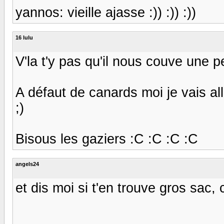
yannos: vieille ajasse :)) :)) :))
16 lulu
V'la t'y pas qu'il nous couve une p
A défaut de canards moi je vais all
;)
Bisous les gaziers :C :C :C :C
angels24
et dis moi si t'en trouve gros sac, 