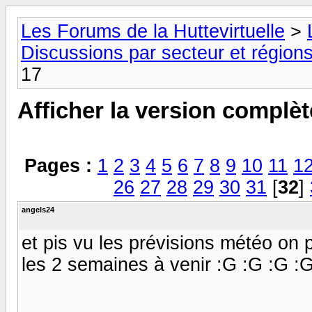
Les Forums de la Huttevirtuelle
>
Discussions par secteur et régions
17
Afficher la version complèt
Pages :
1
2
3
4
5
6
7
8
9
10
11
1
26
27
28
29
30
31
[
32
]
angels24
et pis vu les prévisions météo on 
les 2 semaines à venir :G :G :G :G :G