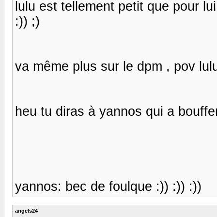
lulu est tellement petit que pour 
:)) ;)
va même plus sur le dpm , pov lulu!!
heu tu diras à yannos qui a bouff
yannos: bec de foulque :)) :)) :))
angels24