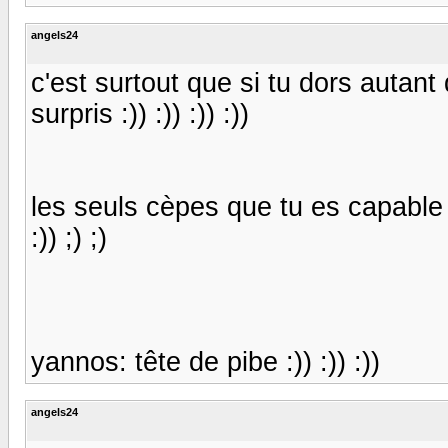
angels24
c'est surtout que si tu dors autant
surpris :)) :)) :)) :))
les seuls cèpes que tu es capable d
:)) ;) ;)
yannos: tête de pibe :)) :)) :))
angels24