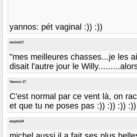
yannos: pét vaginal :)) :))
michel17
"mes meilleures chasses...je les a
disait l'autre jour le Willy.........alo
Yannos 17
C'est normal par ce vent là, on ra
et que tu ne poses pas :)) :)) :)) :))
angels24
michel aussi il a fait ses plus belle