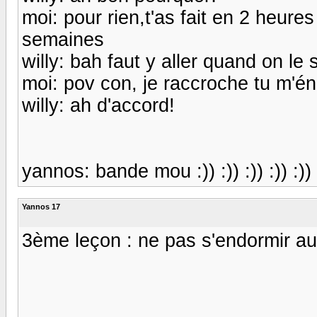
moi: pour rien,t'as fait en 2 heures
semaines
willy: bah faut y aller quand on le 
moi: pov con, je raccroche tu m'é
willy: ah d'accord!
yannos: bande mou :)) :)) :)) :)) :))
Yannos 17
3ème leçon : ne pas s'endormir aux c