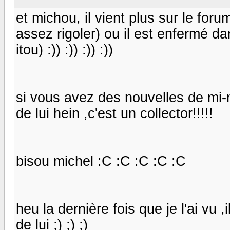
et michou, il vient plus sur le foru
assez rigoler) ou il est enfermé da
itou) :)) :)) :)) :))
si vous avez des nouvelles de mi-m
de lui hein ,c'est un collector!!!!!
bisou michel :C :C :C :C :C
heu la dernière fois que je l'ai vu 
de lui ;) ;) ;)