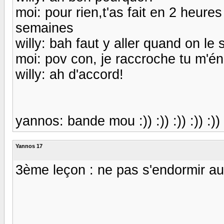
moi: pour rien,t'as fait en 2 heures
semaines
willy: bah faut y aller quand on le 
moi: pov con, je raccroche tu m'é
willy: ah d'accord!
yannos: bande mou :)) :)) :)) :)) :))
Yannos 17
3ème leçon : ne pas s'endormir aux c