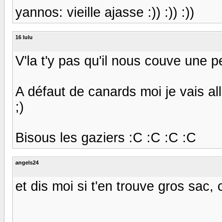
yannos: vieille ajasse :)) :)) :))
16 lulu
V'la t'y pas qu'il nous couve une p
A défaut de canards moi je vais all
;)
Bisous les gaziers :C :C :C :C
angels24
et dis moi si t'en trouve gros sac, 