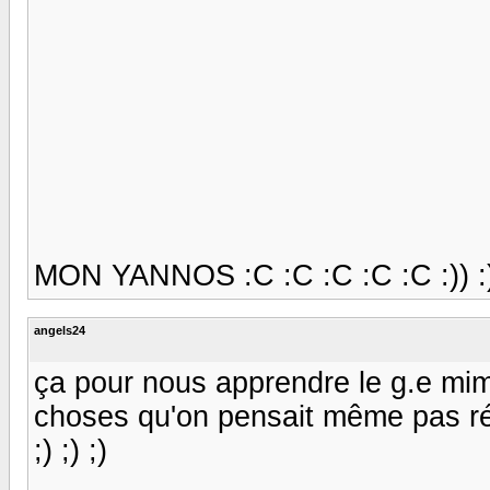
MON YANNOS :C :C :C :C :C :)) :)) :)
angels24
ça pour nous apprendre le g.e mimi
choses qu'on pensait même pas réalisa
;) ;) ;)