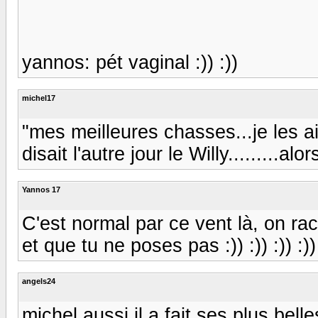
yannos: pét vaginal :)) :))
michel17
"mes meilleures chasses...je les a
disait l'autre jour le Willy.........alo
Yannos 17
C'est normal par ce vent là, on ra
et que tu ne poses pas :)) :)) :)) :))
angels24
michel aussi il a fait ses plus belle