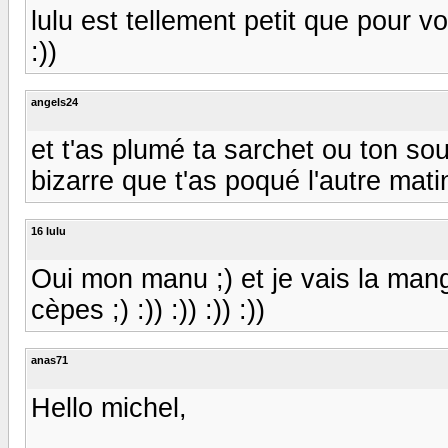
lulu est tellement petit que pour voir 
:))
angels24
et t'as plumé ta sarchet ou ton s
bizarre que t'as poqué l'autre matin?
16 lulu
Oui mon manu ;) et je vais la man
cèpes ;) :)) :)) :)) :))
anas71
Hello michel,