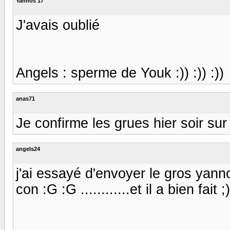
Yannos 17
J'avais oublié
Angels : sperme de Youk :)) :)) :))
anas71
Je confirme les grues hier soir s
angels24
j'ai essayé d'envoyer le gros yanno
con :G :G ............et il a bien fait ;)