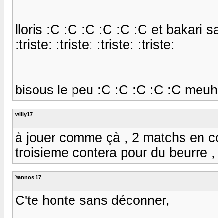
lloris :C :C :C :C :C :C et bakari s
:triste: :triste: :triste: :triste:
bisous le peu :C :C :C :C :C meu
willy17
à jouer comme çà , 2 matchs en cou
troisieme contera pour du beurre ,
Yannos 17
C'te honte sans déconner,