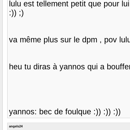
lulu est tellement petit que pour 
:)) ;)
va même plus sur le dpm , pov lulu!!
heu tu diras à yannos qui a bouff
yannos: bec de foulque :)) :)) :))
angels24