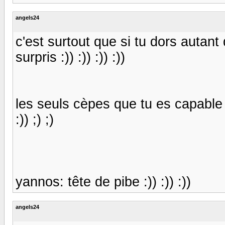
angels24
c'est surtout que si tu dors autant
surpris :)) :)) :)) :))
les seuls cèpes que tu es capable d
:)) ;) ;)
yannos: tête de pibe :)) :)) :))
angels24