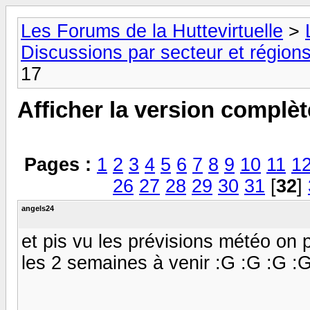
Les Forums de la Huttevirtuelle
>
Discussions par secteur et régions
17
Afficher la version complèt
Pages :
1
2
3
4
5
6
7
8
9
10
11
1
26
27
28
29
30
31
[
32
]
angels24
et pis vu les prévisions météo on 
les 2 semaines à venir :G :G :G :G :G