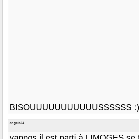
BISOUUUUUUUUUUUSSSSSS :)) 
angels24
yannos il est parti à LIMOGES se 