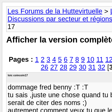
Les Forums de la Huttevirtuelle
>
Discussions par secteur et régions
17
Afficher la version complèt
Pages :
1
2
3
4
5
6
7
8
9
10
11
1
26
27
28
29
30
31
32
[
loic coincoin17
dommage fred benny :T :T
tu sais ,juste une chose quand tu
serait de citer des noms ;)
autrement comment veux tu que les