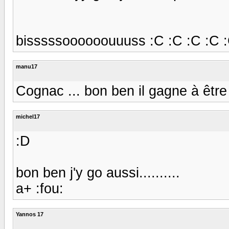
bisssssoooooouuuss :C :C :C :C 
manu17
Cognac ... bon ben il gagne à être 
michel17
:D
bon ben j'y go aussi..........
a+ :fou:
Yannos 17