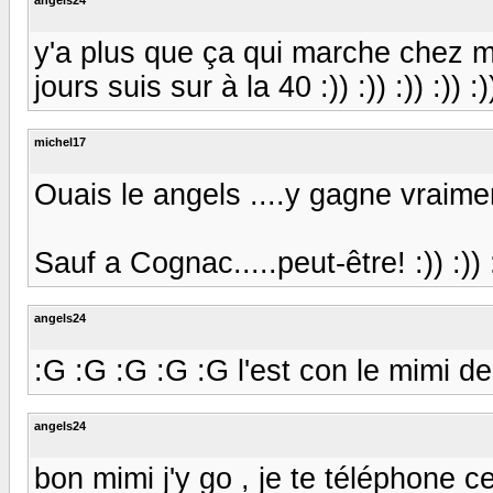
y'a plus que ça qui marche chez mi
jours suis sur à la 40 :)) :)) :)) :)) :)
michel17
Ouais le angels ....y gagne vraime
Sauf a Cognac.....peut-être! :)) :)) 
angels24
:G :G :G :G :G l'est con le mimi des 
angels24
bon mimi j'y go , je te téléphone