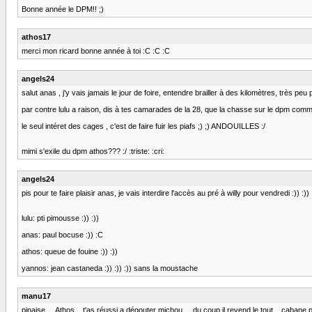
Bonne année le DPM!! ;)
athos17
merci mon ricard bonne année à toi :C :C :C
angels24
salut anas , j'y vais jamais le jour de foire, entendre brailler à des kilomètres, très peu 
par contre lulu a raison, dis à tes camarades de la 28, que la chasse sur le dpm commen
le seul intéret des cages , c'est de faire fuir les piafs ;) ;) ANDOUILLES :/
mimi s'exile du dpm athos??? :/ :triste: :cri:
angels24
pis pour te faire plaisir anas, je vais interdire l'accès au pré à willy pour vendredi :)) :)) :)
lulu: pti pimousse :)) :))
anas: paul bocuse :)) :C
athos: queue de fouine :)) :))
yannos: jean castaneda :)) :)) :)) sans la moustache
manu17
pinaise ... Athos .. t'as réussi a dégouter michou ... du coup il revend le tout ...cabane p