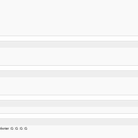
février :G :G :G :G