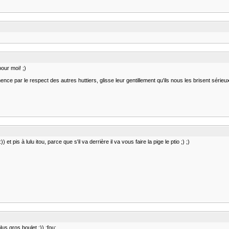
pour moi! ;)
ce par le respect des autres huttiers, glisse leur gentillement qu'ils nous les brisent sérieux
) et pis à lulu itou, parce que s'il va derrière il va vous faire la pige le ptio ;) ;)
lus gros boulet :)) :fou: