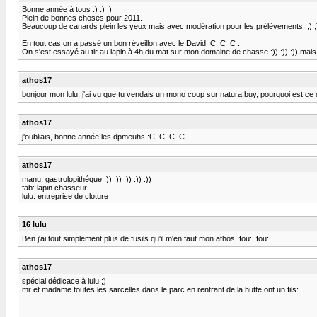
Bonne année à tous :) :) :) .
Plein de bonnes choses pour 2011.
Beaucoup de canards plein les yeux mais avec modération pour les prélèvements. ;) ;
En tout cas on a passé un bon réveillon avec le David :C :C :C .
On s'est essayé au tir au lapin à 4h du mat sur mon domaine de chasse :)) :)) :)) mais 
athos17
bonjour mon lulu, j'ai vu que tu vendais un mono coup sur natura buy, pourquoi est ce 
athos17
j'oubliais, bonne année les dpmeuhs :C :C :C :C
athos17
manu: gastrolopithéque :)) :)) :)) :)) :))
fab: lapin chasseur
lulu: entreprise de cloture
16 lulu
Ben j'ai tout simplement plus de fusils qu'il m'en faut mon athos :fou: :fou:
athos17
spécial dédicace à lulu ;)
mr et madame toutes les sarcelles dans le parc en rentrant de la hutte ont un fils: