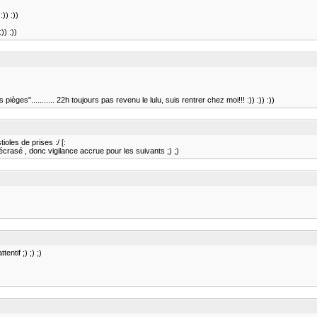
:)) :))
)) :))
pièges"........... 22h toujours pas revenu le lulu, suis rentrer chez moi!!! :)) :)) :))
oles de prises :/ [:
écrasé , donc vigilance accrue pour les suivants ;) ;)
entif ;) ;) ;)