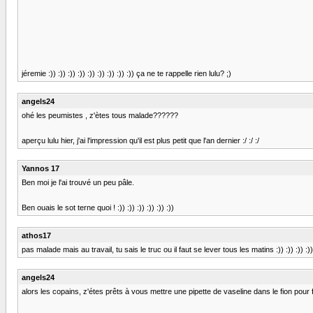
jéremie :)) :)) :)) :)) :)) :)) :)) :)) :)) ça ne te rappelle rien lulu? ;)
angels24
ohé les peumistes , z'ètes tous malade??????
aperçu lulu hier, j'ai l'impression qu'il est plus petit que l'an dernier :/ :/ :/
Yannos 17
Ben moi je l'ai trouvé un peu pâle.
Ben ouais le sot terne quoi ! :)) :)) :)) :)) :)) :))
athos17
pas malade mais au travail, tu sais le truc ou il faut se lever tous les matins :)) :)) :)) :))
angels24
alors les copains, z'étes prêts à vous mettre une pipette de vaseline dans le fion pour 