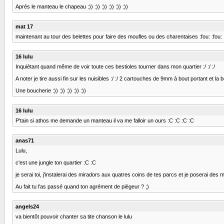
Aprés le manteau le chapeau :)) :)) :)) :)) :)) :))
mat 17
maintenant au tour des belettes pour faire des moufles ou des charentaises :fou: :fou: :fou
16 lulu
Inquiétant quand même de voir toute ces bestioles tourner dans mon quartier :/ :/ :/
A noter je tire aussi fin sur les nuisibles :/ :/ 2 cartouches de 9mm à bout portant et la bêt
Une boucherie :)) :)) :)) :)) :))
16 lulu
P'tain si athos me demande un manteau il va me falloir un ours :C :C :C :C
anas71
Lulu,
c'est une jungle ton quartier :C :C
je serai toi, j'instalerai des miradors aux quatres coins de tes parcs et je poserai des m
Au fait tu l'as passé quand ton agrément de piègeur ? ;)
angels24
va bientôt pouvoir chanter sa tite chanson le lulu