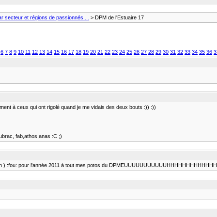
 secteur et régions de passionnés....
> DPM de l'Estuaire 17
6
7
8
9
10
11
12
13
14
15
16
17
18
19
20
21
22
23
24
25
26
27
28
29
30
31
32
33
34
35
36
3
t à ceux qui ont rigolé quand je me vidais des deux bouts :)) :))
aubrac, fab,athos,anas :C ;)
anuchon ) :fou: pour l'année 2011 à tout mes potos du DPMEUUUUUUUUUUUHHHHHHHHHHHHHH