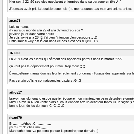
Hier soir à 22h30 ses oies gueulaient enfermées dans sa baraque en tôle :/ :/
J'pensais avoir pris la bestiole cette nuit :( tu me rassures pas mon ami :triste: :triste:
anas71
Lulu et manu,
il y aura du monde à la 29 et à la 32 vendredi soir ?
je viens jouer dans votre cours.
Je suis invité à la 28. Et j'ai bien l'intention d'en decoudre... :D
Enfin sauf si willy est là car dans ce cas c'est pas du jeu. :T :/
16 lulu
La 28 :/ c'est les clients qui sèment des appelants partout dans le marais ????
ça vaut pas le déplacement pour moi , trop facile ;) ;)
Éventuellement anas donnes leur le règlement concernant l'usage des appelants sur le 
Pas certain qu'ils le connaissent les gaziers :G :G
athos17
bravo mon lulu, quand est ce que je récupere mon manteau en peau de zobe retourné? :
Mimi il a mis la 40 en vente alors si vous connaissez un acheteur faites lui un signe ;) c
bonne journée les dpmeuh :C :C :C :C
ricard79
Et ,,,,,,,,,,,Athos :C ,,,,,,,,,,,,,,,,
j'ai ta CC :D chez moi,,,,,,,,,
Manouche :fou: va peu etre passer la prendre pour demain! ;)