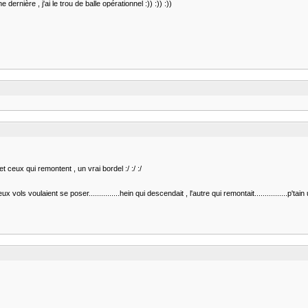
ernière , j'ai le trou de balle opérationnel :)) :)) :))
 ceux qui remontent , un vrai bordel :/ :/ :/
s voulaient se poser...............hein qui descendait , l'autre qui remontait................p'tain 