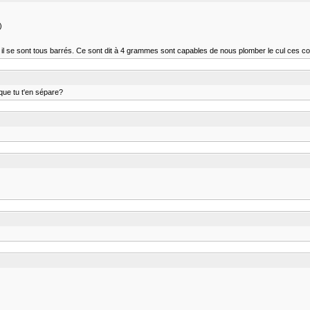
)
il se sont tous barrés. Ce sont dit à 4 grammes sont capables de nous plomber le cul ces cons 
que tu t'en sépare?