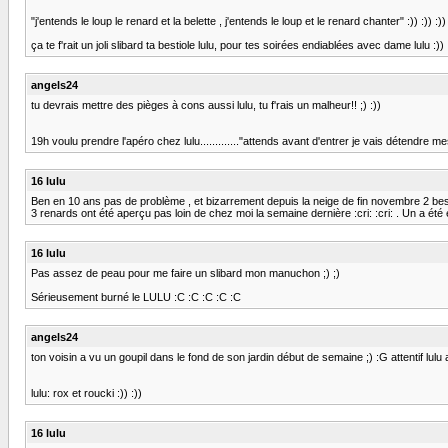
"j'entends le loup le renard et la belette , j'entends le loup et le renard chanter" :)) :)) :)) 
ça te f'rait un joli slibard ta bestiole lulu, pour tes soirées endiablées avec dame lulu :)) :
angels24
tu devrais mettre des pièges à cons aussi lulu, tu f'rais un malheur!! ;) :))
19h voulu prendre l'apéro chez lulu............."attends avant d'entrer je vais détendre mes 
16 lulu
Ben en 10 ans pas de problème , et bizarrement depuis la neige de fin novembre 2 besti
3 renards ont été aperçu pas loin de chez moi la semaine dernière :cri: :cri: . Un a été 
16 lulu
Pas assez de peau pour me faire un slibard mon manuchon ;) ;)
Sérieusement burné le LULU :C :C :C :C :C
angels24
ton voisin a vu un goupil dans le fond de son jardin début de semaine ;) :G attentif lulu att
lulu: rox et roucki :)) :))
16 lulu