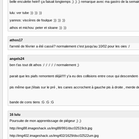
belle enculette hein!! ça faisait longtemps ;) ;) ;) remarque avec ma gastro de la semaine d
lulu: ver tube :)) :)) :))
yannos: viscères de foulque :)) :)) :))
athos et michou: peter et sloane :)) :))
athos17
l'arreté de février a été cassé? normalement c'est jusqu'au 10/02 pour les oies :/
angels24
ben t'as tout dit athos :/ :/ :/ :/ :/ normalement ;)
parait que les piafs remontent déjà!!!!! y'a eu des collisions entre ceux qui descendent et
pis même que j'étais sur le pré , les canes accrochent à gauche pis à droite , merde deux vol
bande de cons tiens :G :G :G
16 lulu
Poursuite de mon apprentissage de piégeur ;) ;)
http://img88.imageshack.us/img88/991/dsc02519cb.jpg
http://img402.imageshack.us/img402/1629/dsc02522um.jpg