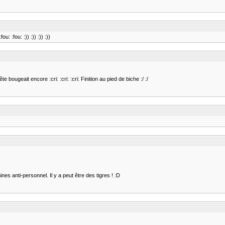
: :fou: :)) :)) :)) :))
e bougeait encore :cri: :cri: :cri: Finition au pied de biche :/ :/
ines anti-personnel. Il y a peut être des tigres ! :D