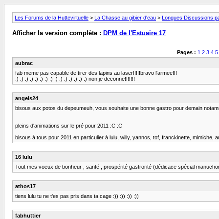
Les Forums de la Huttevirtuelle
>
La Chasse au gibier d'eau
>
Longues Discussions par
Afficher la version complète :
DPM de l'Estuaire 17
Pages :
1
2
3
4
5
aubrac
fab meme pas capable de tirer des lapins au laser!!!!!bravo l'armee!!!
:) :) :) :) :) :) :) :) :) :) :) :) :) :) :) non je deconne!!!!!!!
angels24
bisous aux potos du depeumeuh, vous souhaite une bonne gastro pour demain notammen
pleins d'animations sur le pré pour 2011 :C :C
bisous à tous pour 2011 en particulier à lulu, willy, yannos, tof, franckinette, mimiche, 
16 lulu
Tout mes voeux de bonheur , santé , prospérité gastrorité (dédicace spécial m
athos17
tiens lulu tu ne t'es pas pris dans ta cage :)) :)) :)) :))
fabhuttier