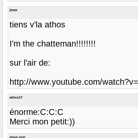
jmax
tiens v'la athos
I'm the chatteman!!!!!!!!
sur l'air de:
http://www.youtube.com/watch?
athos17
énorme:C:C:C
Merci mon petit:))
mion noir