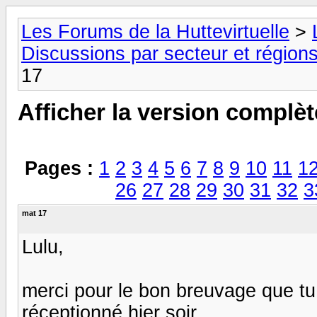
Les Forums de la Huttevirtuelle
>
Discussions par secteur et régions
17
Afficher la version complèt
Pages :
1
2
3
4
5
6
7
8
9
10
11
1
26
27
28
29
30
31
32
3
mat 17
Lulu,
merci pour le bon breuvage que tu a
réceptionné hier soir.