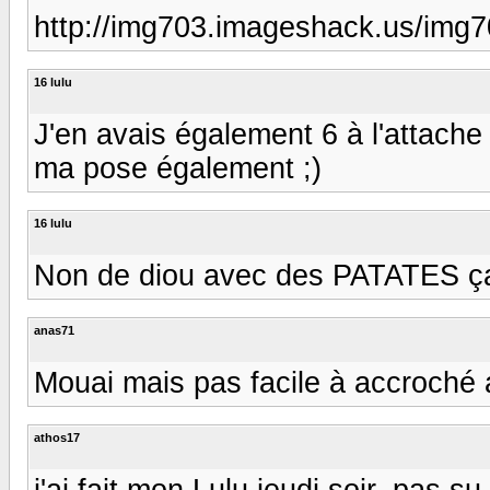
http://img703.imageshack.us/img7
16 lulu
J'en avais également 6 à l'attache 
ma pose également ;)
16 lulu
Non de diou avec des PATATES ça d
anas71
Mouai mais pas facile à accroché 
athos17
j'ai fait mon Lulu jeudi soir, pas s