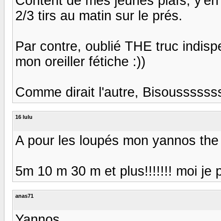
Content de mes jeunes piafs, y'en 
2/3 tirs au matin sur le prés.
Par contre, oublié THE truc indis
mon oreiller fétiche :))
Comme dirait l'autre, Bisousssss
16 lulu
A pour les loupés mon yannos the 
5m 10 m 30 m et plus!!!!!!! moi je 
anas71
Yannos,