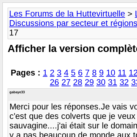
Les Forums de la Huttevirtuelle
>
Discussions par secteur et régions
17
Afficher la version complèt
Pages :
1
2
3
4
5
6
7
8
9
10
11
1
26
27
28
29
30
31
32
3
gabaye33
Merci pour les réponses.Je vais voi
c'est que des colverts que je veux 
sauvagine....j'ai était sur le domaine
y a pas beaucoup de monde aux to