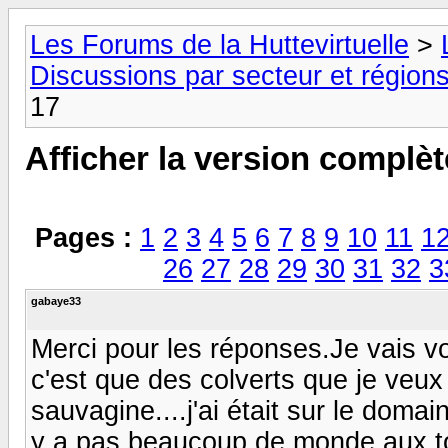
Les Forums de la Huttevirtuelle
>
Discussions par secteur et régions
17
Afficher la version complèt
Pages :
1
2
3
4
5
6
7
8
9
10
11
1
26
27
28
29
30
31
32
3
gabaye33
Merci pour les réponses.Je vais voi
c'est que des colverts que je veux 
sauvagine....j'ai était sur le domaine
y a pas beaucoup de monde aux to