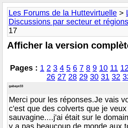
Les Forums de la Huttevirtuelle
>
Discussions par secteur et régions
17
Afficher la version complèt
Pages :
1
2
3
4
5
6
7
8
9
10
11
1
26
27
28
29
30
31
32
3
gabaye33
Merci pour les réponses.Je vais voi
c'est que des colverts que je veux 
sauvagine....j'ai était sur le domaine
y a pas beaucoup de monde aux to