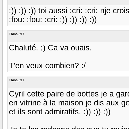
:)) :)) :)) toi aussi :cri: :cri: nje 
:fou: :fou: :cri: :)) :)) :)) :))
Thibaut17
Chaluté. ;) Ca va ouais.
T'en veux combien? :/
Thibaut17
Cyril cette paire de bottes je a ga
en vitrine à la maison je dis aux 
et ils sont admiratifs. :)) :)) :))