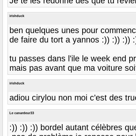
Je te les redonne des que tu revie
irishduck
ben quelques unes pour commencer o
de faire du tort a yannos :)) :)) :)) :)
tu passes dans l'ile le week end p
mais pas avant que ma voiture soit r
irishduck
adiou cirylou non moi c'est des tru
Le canardeur33
:)) :)) :)) bordel autant célèbres que