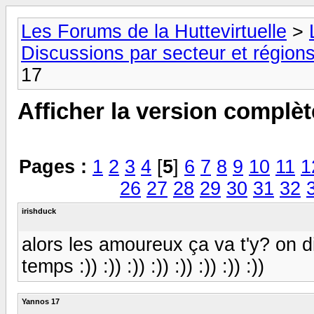
Les Forums de la Huttevirtuelle
>
Discussions par secteur et régions
17
Afficher la version complèt
Pages :
1
2
3
4
[
5
]
6
7
8
9
10
11
1
26
27
28
29
30
31
32
irishduck
alors les amoureux ça va t'y? on di
temps :)) :)) :)) :)) :)) :)) :)) :))
Yannos 17