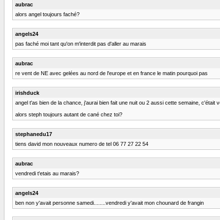
aubrac
alors angel toujours faché?
angels24
pas faché moi tant qu'on m'interdit pas d'aller au marais
aubrac
re vent de NE avec gelées au nord de l'europe et en france le matin pourquoi pas
irishduck
angel t'as bien de la chance, j'aurai bien fait une nuit ou 2 aussi cette semaine, c'était
alors steph toujours autant de cané chez toi?
stephanedu17
tiens david mon nouveaux numero de tel 06 77 27 22 54
aubrac
vendredi t'etais au marais?
angels24
ben non y'avait personne samedi........vendredi y'avait mon chounard de frangin