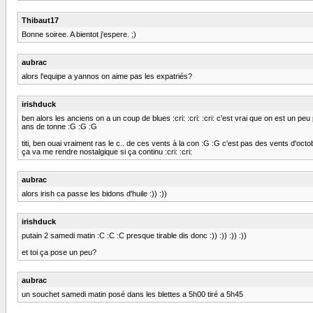
Thibaut17
Bonne soiree. A bientot j'espere. ;)
aubrac
alors l'equipe a yannos on aime pas les expatriés?
irishduck
ben alors les anciens on a un coup de blues :cri: :cri: :cri: c'est vrai que on est un pe
ans de tonne :G :G :G
titi, ben ouai vraiment ras le c.. de ces vents à la con :G :G c'est pas des vents d'oc
ça va me rendre nostalgique si ça continu :cri: :cri:
aubrac
alors irish ca passe les bidons d'huile :)) :))
irishduck
putain 2 samedi matin :C :C :C presque tirable dis donc :)) :)) :)) :))
et toi ça pose un peu?
aubrac
un souchet samedi matin posé dans les blettes a 5h00 tiré a 5h45