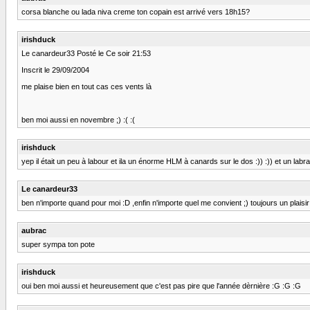
corsa blanche ou lada niva creme ton copain est arrivé vers 18h15?
irishduck
Le canardeur33 Posté le Ce soir 21:53
Inscrit le 29/09/2004
me plaise bien en tout cas ces vents là
ben moi aussi en novembre ;) :( :(
irishduck
yep il était un peu à labour et ila un énorme HLM à canards sur le dos :)) :)) et un labr
Le canardeur33
ben n'importe quand pour moi :D ,enfin n'importe quel me convient ;) toujours un plaisir 
aubrac
super sympa ton pote
irishduck
oui ben moi aussi et heureusement que c'est pas pire que l'année dèrnière :G :G :G