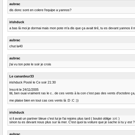
aubrac
dis donc sont en colere l'equipe a yannos?
irishduck
a bas là moi je dormai mais mon pote m'a dis que ça avait tiré, tu es devant yannos i
aubrac
chut la40
aubrac
j'ai vu ton pote le soir je crois
Le canardeur33
irishduck Posté le Ce soir 21:30
Inscrit le 24/11/2005
titi, ben ouai vraiment ras le c.. de ces vents à la con c'est pas des vents d'octobre ça
me plaise bien en tout cas ces vents là :D :C :))
irishduck
si il avait un partner bleue c'est lui je l'ai rejoins plus tard ( boulot oblige :cri: )
sinon tu es devant nous plus sur la mer. C'est quoi ta voiture que je sache si tu y est ?
aubrac