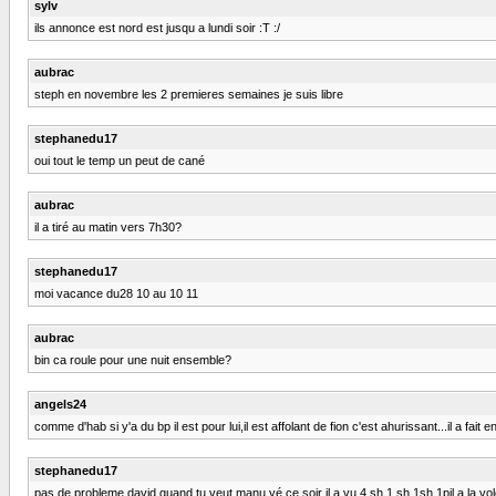
sylv
ils annonce est nord est jusqu a lundi soir :T :/
aubrac
steph en novembre les 2 premieres semaines je suis libre
stephanedu17
oui tout le temp un peut de cané
aubrac
il a tiré au matin vers 7h30?
stephanedu17
moi vacance du28 10 au 10 11
aubrac
bin ca roule pour une nuit ensemble?
angels24
comme d'hab si y'a du bp il est pour lui,il est affolant de fion c'est ahurissant...il a 
stephanedu17
pas de probleme david quand tu veut manu yé ce soir il a vu 4 sh 1 sh 1sh 1pil a la vo