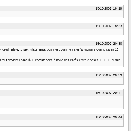
15/10/2007, 18h19
15/10/2007, 18h33
15/10/2007, 20h30
dredi :triste: :triste: :triste: mais bon c'est comme ça et j'ai toujours connu ça en 15
uand tout devient calme là tu commences à boire des cafés entre 2 poses :C :C :C putain
15/10/2007, 20h39
15/10/2007, 20h41
15/10/2007, 20h44