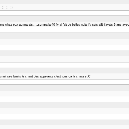
)) :)) :))
chez eux au marais......sympa la 40 j'y ai fait de belles nuits,j'y suis allé j'avais 6 ans av
uit ses bruits le chant des appelants c'est tous ca la chasse :C