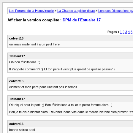
Les Forums de la Huttevirtuelle
>
La Chasse au gibier d'eau
>
Longues Discussions par
Afficher la version complète :
DPM de l'Estuaire 17
Pages :
1
2
3
4
5
colvert16
oui mais maitenant li a un petit frere
Thibaut17
Oh ben félicitations. :)
Il s'appelle comment? :) Et ton père il vient plus qu'est ce qu'il se passe? :/
colvert16
clement et mon pere pour l instant pas le temps
Thibaut17
Ok niquel pour le petit. ;) Ben félicitations a toi et ta petite femme alors. ;)
Beh je te dis a bientot alors. Revenez nous vite dans le marais histoire d'en profiter. Y'
colvert16
bonne soiree a toi