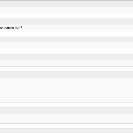
l me semble non?
,