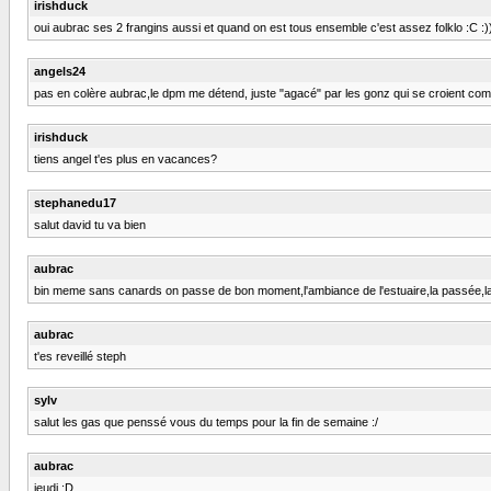
irishduck
oui aubrac ses 2 frangins aussi et quand on est tous ensemble c'est assez folklo :C :)) :
angels24
pas en colère aubrac,le dpm me détend, juste "agacé" par les gonz qui se croient comme 
irishduck
tiens angel t'es plus en vacances?
stephanedu17
salut david tu va bien
aubrac
bin meme sans canards on passe de bon moment,l'ambiance de l'estuaire,la passée,la n
aubrac
t'es reveillé steph
sylv
salut les gas que penssé vous du temps pour la fin de semaine :/
aubrac
jeudi :D