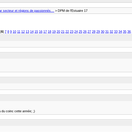
 secteur et régions de passionnés....
> DPM de l'Estuaire 17
[
6
]
7
8
9
10
11
12
13
14
15
16
17
18
19
20
21
22
23
24
25
26
27
28
29
30
31
32
33
34
35
36
a du coinc cette année; ;)