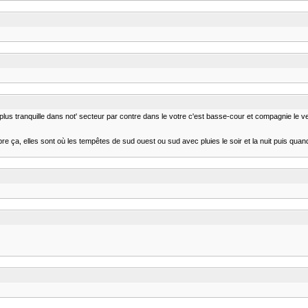
u plus tranquille dans not' secteur par contre dans le votre c'est basse-cour et compagnie le ven
tobre ça, elles sont où les tempêtes de sud ouest ou sud avec pluies le soir et la nuit puis q