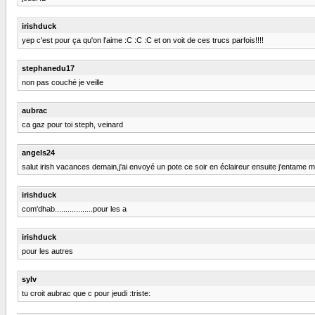
irishduck
yep c'est pour ça qu'on l'aime :C :C :C et on voit de ces trucs parfois!!!!
stephanedu17
non pas couché je veille
aubrac
ca gaz pour toi steph, veinard
angels24
salut irish vacances demain,j'ai envoyé un pote ce soir en éclaireur ensuite j'entame 
irishduck
com'dhab..................pour les a
irishduck
pour les autres
sylv
tu croit aubrac que c pour jeudi :triste: