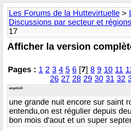
Les Forums de la Huttevirtuelle
>
Discussions par secteur et régions
17
Afficher la version complèt
Pages :
1
2
3
4
5
6
[
7
]
8
9
10
11
1
26
27
28
29
30
31
32
angels24
une grande nuit encore sur saint ro
entendu,on est régulier depuis deu
bon mois d'aout et un super septem