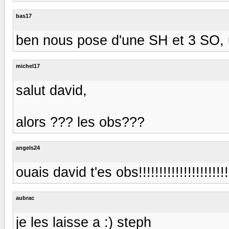
bas17
ben nous pose d'une SH et 3 SO, u
michel17
salut david,
alors ??? les obs???
angels24
ouais david t'es obs!!!!!!!!!!!!!!!!!!!!!!!
aubrac
je les laisse a :) steph