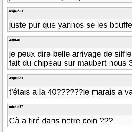
angels24
juste pur que yannos se les bouffe 
aubrac
je peux dire belle arrivage de siffl
fait du chipeau sur maubert nous 
angels24
t'étais a la 40??????le marais a va
michel17
Cà a tiré dans notre coin ???