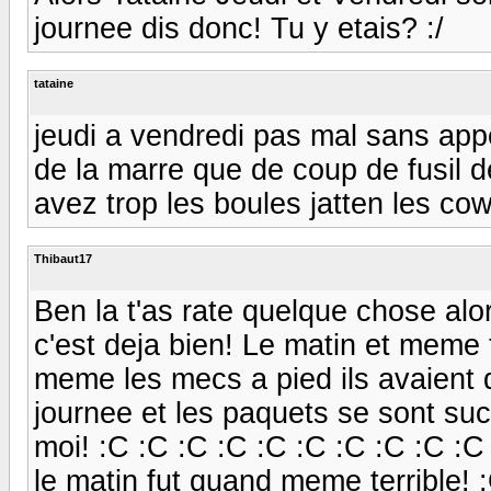
journee dis donc! Tu y etais? :/
tataine
jeudi a vendredi pas mal sans app
de la marre que de coup de fusil d
avez trop les boules jatten les co
Thibaut17
Ben la t'as rate quelque chose al
c'est deja bien! Le matin et meme t
meme les mecs a pied ils avaient d
journee et les paquets se sont suc
moi! :C :C :C :C :C :C :C :C :C :C
le matin fut quand meme terrible! 