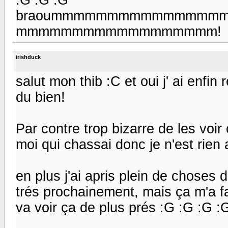
braoummmmmmmmmmmmmm
mmmmmmmmmmmmmmmmmm!
irishduck
salut mon thib :C et oui j' ai enfin 
du bien!
Par contre trop bizarre de les voi
moi qui chassai donc je n'est rien a
en plus j'ai apris plein de choses
trés prochainement, mais ça m'a fai
va voir ça de plus prés :G :G :G :