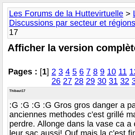
Les Forums de la Huttevirtuelle
>
Discussions par secteur et régions
17
Afficher la version complèt
Pages :
[
1
]
2
3
4
5
6
7
8
9
10
11
1
26
27
28
29
30
31
32
Thibaut17
:G :G :G :G Gros gros danger a p
anciennes methodes c'est grillé m
perdre. Allonge dans la vase ca a
leur sac aussi! Ouf mais la c'est fini