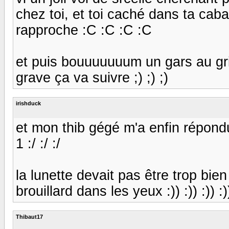
chez toi, et toi caché dans ta caba
rapproche :C :C :C :C
et puis bouuuuuuum un gars au griv
grave ça va suivre ;) ;) ;)
irishduck
et mon thib gégé m'a enfin répondu
1 :/ :/ :/
la lunette devait pas être trop bien r
brouillard dans les yeux :)) :)) :)) :))
Thibaut17