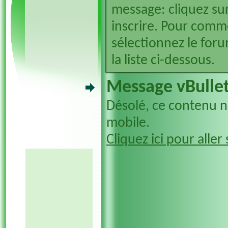
message: cliquez sur
inscrire. Pour comm
sélectionnez le foru
la liste ci-dessous.
Message vBullet
Désolé, ce contenu n'
mobile.
Cliquez ici pour aller