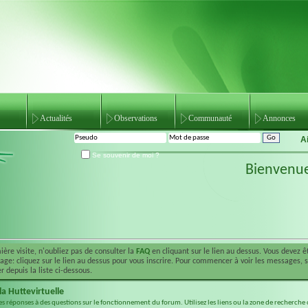
Actualités
Observations
Communauté
Annonces
A
Se souvenir de moi ?
Bienvenu
ière visite, n'oubliez pas de consulter la
FAQ
en cliquant sur le lien au dessus. Vous devez 
ge: cliquez sur le lien au dessus pour vous inscrire. Pour commencer à voir les messages, 
r depuis la liste ci-dessous.
a Huttevirtuelle
es réponses à des questions sur le fonctionnement du forum. Utilisez les liens ou la zone de recherche