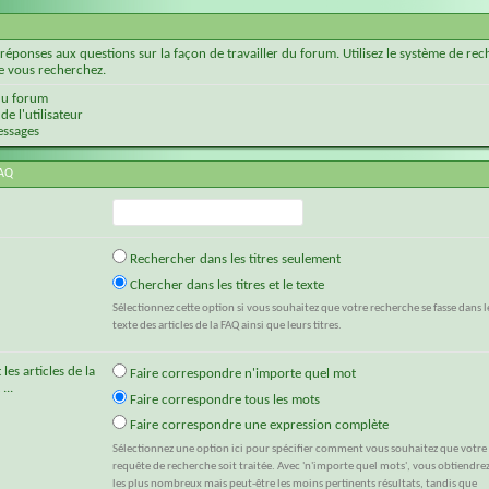
s réponses aux questions sur la façon de travailler du forum. Utilisez le système de r
e vous recherchez.
 du forum
de l'utilisateur
essages
FAQ
Rechercher dans les titres seulement
Chercher dans les titres et le texte
Sélectionnez cette option si vous souhaitez que votre recherche se fasse dans l
texte des articles de la FAQ ainsi que leurs titres.
es articles de la
Faire correspondre n'importe quel mot
...
Faire correspondre tous les mots
Faire correspondre une expression complète
Sélectionnez une option ici pour spécifier comment vous souhaitez que votre
requête de recherche soit traitée. Avec 'n'importe quel mots', vous obtiendre
les plus nombreux mais peut-être les moins pertinents résultats, tandis que