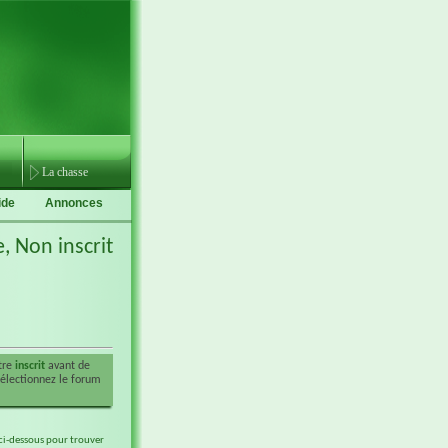
La chasse
ide
Annonces
e,
Non inscrit
être
inscrit
avant de
sélectionnez le forum
 ci-dessous pour trouver