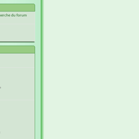
echerche du forum
e
z