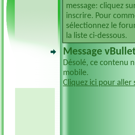
message: cliquez sur
inscrire. Pour comm
sélectionnez le foru
la liste ci-dessous.
Message vBullet
Désolé, ce contenu n'
mobile.
Cliquez ici pour aller