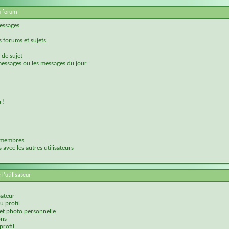
u forum
messages
 forums et sujets
 de sujet
messages ou les messages du jour
 !
s membres
avec les autres utilisateurs
 l'utilisateur
sateur
u profil
 et photo personnelle
ons
profil