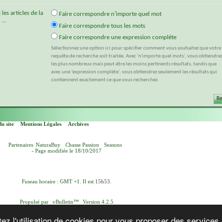
es articles de la
Faire correspondre n'importe quel mot
...
Faire correspondre tous les mots
Faire correspondre une expression complète
Sélectionnez une option ici pour spécifier comment vous souhaitez que votre
requête de recherche soit traitée. Avec 'n'importe quel mots', vous obtiendre
les plus nombreux mais peut-être les moins pertinents résultats, tandis que
avec une 'expression complète', vous obtiendrez seulement les résultats qui
contiennent exactement ce que vous recherchez.
u site
Mentions Légales
Archives
Partenaires
NaturaBuy
Chasse Passion
Seasons
- Page modifiée le 18/10/2017
Fuseau horaire : GMT +1. Il est
15h53
.
Propulsé par
vBulletin™
Version 4.2.5
yright © 2026 vBulletin Solutions, Inc. Tous droits réservés.
Version française par
vBulletin-Ressources.com
ez l'utilisation de cookies pour vous proposer des services 