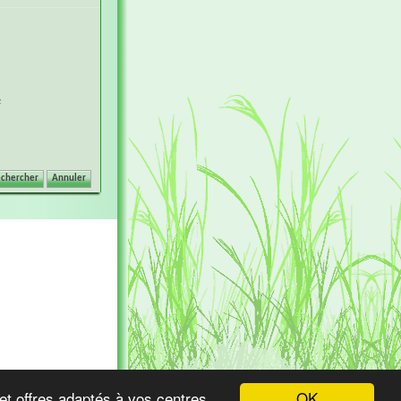
z
OK
et offres adaptés à vos centres