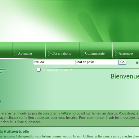
Actualités
Observations
Communauté
Annonces
A
Se souvenir de moi ?
Bienvenu
m
ière visite, n'oubliez pas de consulter la
FAQ
en cliquant sur le lien au dessus. Vous devez 
ge: cliquez sur le lien au dessus pour vous inscrire. Pour commencer à voir les messages, 
r depuis la liste ci-dessous.
a Huttevirtuelle
es réponses à des questions sur le fonctionnement du forum. Utilisez les liens ou la zone de recherche