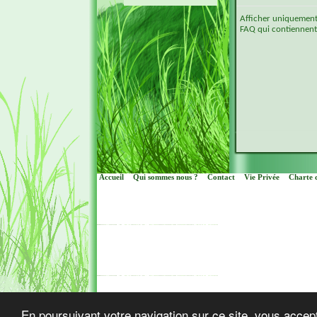
Afficher uniquement l
FAQ qui contiennent 
Accueil
Qui sommes nous ?
Contact
Vie Privée
Charte d
Cop
En poursuivant votre navigation sur ce site, vous accept