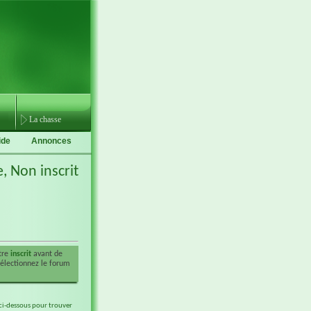
La chasse
ide
Annonces
e,
Non inscrit
être
inscrit
avant de
sélectionnez le forum
 ci-dessous pour trouver