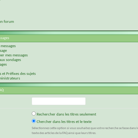
 un forum
essages
 messages
sage
mer mes messages
 aux sondages
mages
 et Préfixes des sujets
inistrateurs
FAQ
Rechercher dans les titres seulement
Chercher dans les titres et le texte
Sélectionnez cette option si vous souhaitez que votre recherche se fasse dans l
texte des articles de la FAQ ainsi que leurs titres.