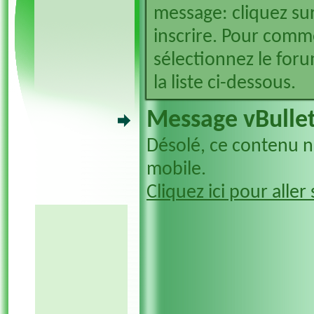
message: cliquez sur
inscrire. Pour comm
sélectionnez le foru
la liste ci-dessous.
Message vBullet
Désolé, ce contenu n'
mobile.
Cliquez ici pour aller