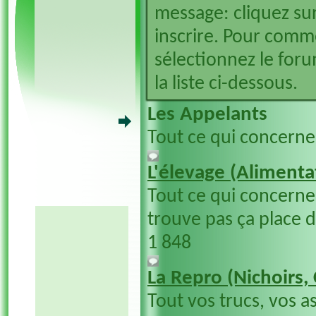
message: cliquez sur
inscrire. Pour comm
sélectionnez le foru
la liste ci-dessous.
Les Appelants
Tout ce qui concerne
L'élevage (Alimentat
Tout ce qui concerne 
trouve pas ça place 
1 848
La Repro (Nichoirs,
Tout vos trucs, vos a