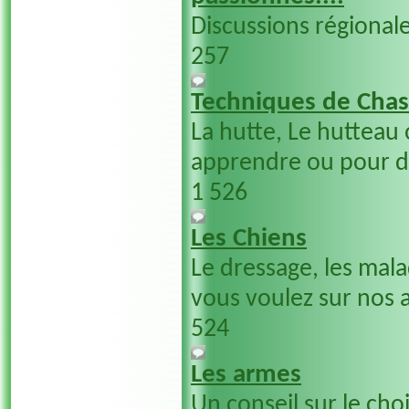
Discussions régionale
257
Techniques de Cha
La hutte, Le hutteau 
apprendre ou pour dé
1 526
Les Chiens
Le dressage, les mala
vous voulez sur nos ac
524
Les armes
Un conseil sur le cho