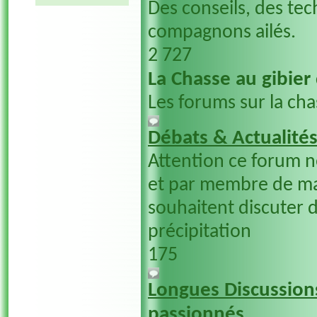
Des conseils, des tec
compagnons ailés.
2 727
La Chasse au gibier
Les forums sur la cha
Débats & Actualité
Attention ce forum 
et par membre de ma
souhaitent discuter d
précipitation
175
Longues Discussions
passionnés....