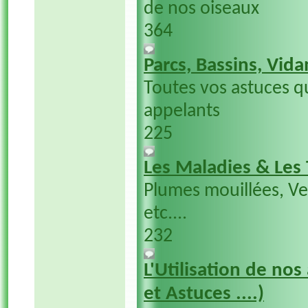
de nos oiseaux
364
Parcs, Bassins, Vida
Toutes vos astuces q
appelants
225
Les Maladies & Les
Plumes mouillées, V
etc....
232
L'Utilisation de nos
et Astuces ....)