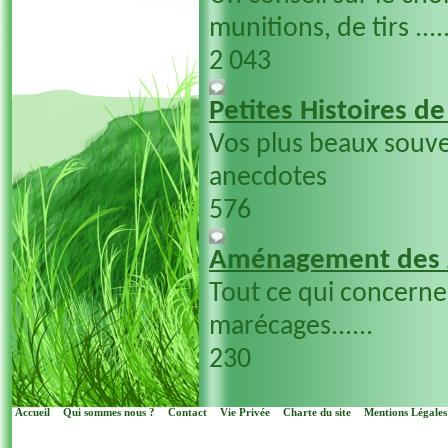
munitions, de tirs ....
2 043
Petites Histoires d
Vos plus beaux souve
anecdotes
576
Aménagement des 
Tout ce qui concern
marécages......
230
Accueil
Qui sommes nous ?
Contact
Vie Privée
Charte du site
Mentions Légales