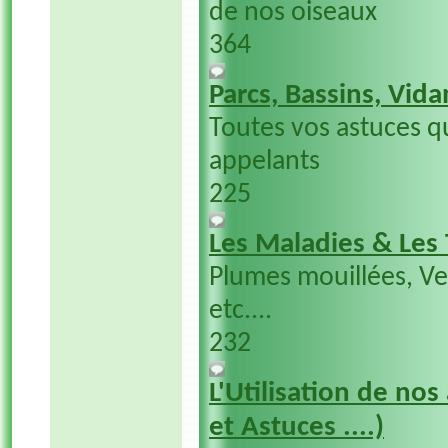
de nos oiseaux
364
Parcs, Bassins, Vida
Toutes vos astuces q
appelants
225
Les Maladies & Les
Plumes mouillées, V
etc....
232
L'Utilisation de nos
et Astuces ....)