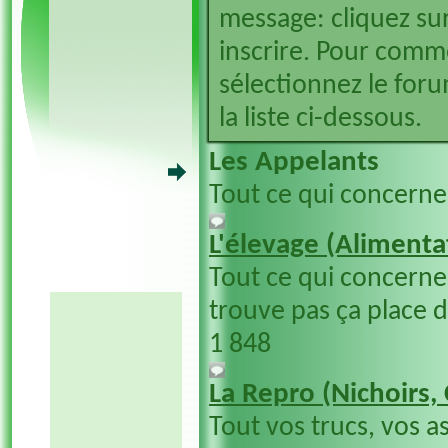
message: cliquez sur
inscrire. Pour comm
sélectionnez le foru
la liste ci-dessous.
Les Appelants
Tout ce qui concerne
L'élevage (Alimentat
Tout ce qui concerne 
trouve pas ça place 
1 848
La Repro (Nichoirs,
Tout vos trucs, vos a