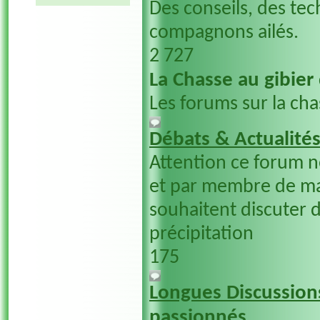
Des conseils, des tec
compagnons ailés.
2 727
La Chasse au gibier
Les forums sur la cha
Débats & Actualité
Attention ce forum 
et par membre de ma
souhaitent discuter d
précipitation
175
Longues Discussions
passionnés....