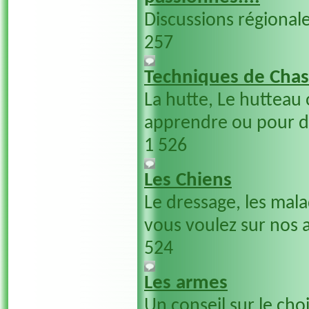
Discussions régionale
257
Techniques de Cha
La hutte, Le hutteau 
apprendre ou pour dé
1 526
Les Chiens
Le dressage, les mala
vous voulez sur nos ac
524
Les armes
Un conseil sur le cho