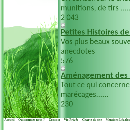
munitions, de tirs ....
2 043
Petites Histoires d
Vos plus beaux souve
anecdotes
576
Aménagement des 
Tout ce qui concern
marécages......
230
Accueil
Qui sommes nous ?
Contact
Vie Privée
Charte du site
Mentions Légales