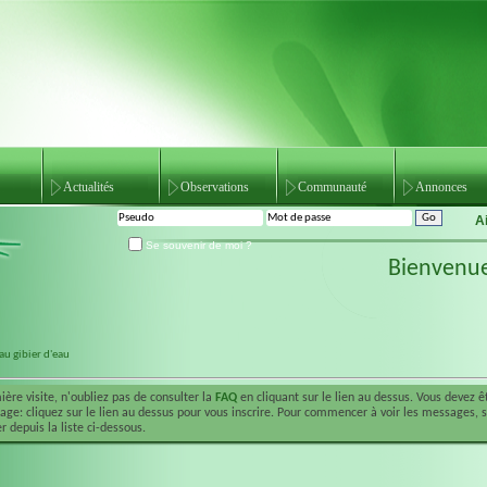
Actualités
Observations
Communauté
Annonces
A
Se souvenir de moi ?
Bienvenu
au gibier d'eau
ière visite, n'oubliez pas de consulter la
FAQ
en cliquant sur le lien au dessus. Vous devez 
ge: cliquez sur le lien au dessus pour vous inscrire. Pour commencer à voir les messages, 
r depuis la liste ci-dessous.