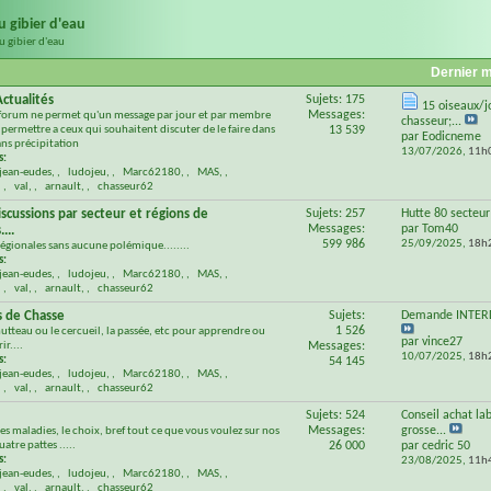
u gibier d'eau
u gibier d'eau
Dernier 
ctualités
Sujets: 175
15 oiseaux/j
Messages:
 forum ne permet qu'un message par jour et par membre
chasseur;...
permettre a ceux qui souhaitent discuter de le faire dans
13 539
par
Eodicneme
ans précipitation
13/07/2026,
11h
s:
jean-eudes
,
ludojeu
,
Marc62180
,
MAS
,
,
val
,
arnault
,
chasseur62
scussions par secteur et régions de
Sujets: 257
Hutte 80 secteu
Messages:
par
Tom40
...
599 986
25/09/2025,
18h
égionales sans aucune polémique........
s:
jean-eudes
,
ludojeu
,
Marc62180
,
MAS
,
,
val
,
arnault
,
chasseur62
s de Chasse
Sujets:
Demande INTERD
1 526
hutteau ou le cercueil, la passée, etc pour apprendre ou
par
vince27
r....
Messages:
10/07/2025,
18h
s:
54 145
jean-eudes
,
ludojeu
,
Marc62180
,
MAS
,
,
val
,
arnault
,
chasseur62
Sujets: 524
Conseil achat la
Messages:
grosse...
les maladies, le choix, bref tout ce que vous voulez sur nos
atre pattes .....
26 000
par
cedric 50
s:
23/08/2025,
11h
jean-eudes
,
ludojeu
,
Marc62180
,
MAS
,
,
val
,
arnault
,
chasseur62