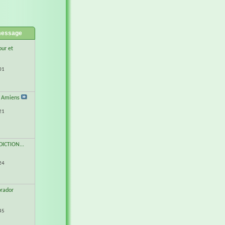
message
our et
01
r Amiens
21
ICTION...
24
brador
45