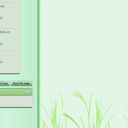
eau
02
hoto et
02
0
10
 d'eau
Haut de page