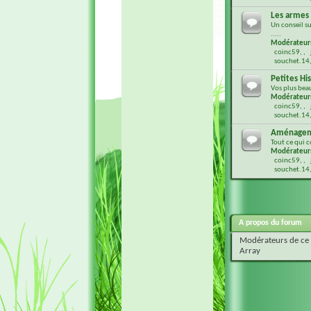
Les armes
Un conseil su
.....
Modérateur
coinc59
,
souchet.14
Petites Hi
Vos plus bea
Modérateur
coinc59
,
souchet.14
Aménagem
Tout ce qui 
Modérateur
coinc59
,
souchet.14
A propos du forum
Modérateurs de ce
Array