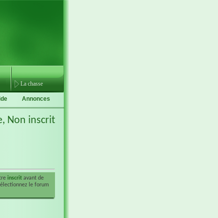
La chasse
ide
Annonces
e,
Non inscrit
être
inscrit
avant de
sélectionnez le forum