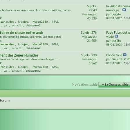
Sujets:
la vidéo du nouv
2 043
montage...
r le choix de votre nouveau fusil, des munitions, de tirs
Messages:
par
berjite
s:
45 538
07/01/2026,
15h
jean-eudes
,
ludojeu
,
Marc62180
,
MAS
,
,
val
,
arnault
,
chasseur62
stoires de chasse entre amis
Sujets: 576
Page Facebook p
Messages:
vidéo
ux souvenirs de chasse, vos rêves, vos anecdotes
s:
21 959
par
berjite
jean-eudes
,
ludojeu
,
Marc62180
,
MAS
,
08/01/2026,
13h
,
val
,
arnault
,
chasseur62
ent des Zones Humides
Sujets: 230
Condé folie
Messages:
par
Gerard5919
concerne l'aménagement de nos marécages......
s:
5 362
09/01/2023,
12h
jean-eudes
,
ludojeu
,
Marc62180
,
MAS
,
,
val
,
arnault
,
chasseur62
Navigation rapide
La Chasse au gibier
 forum