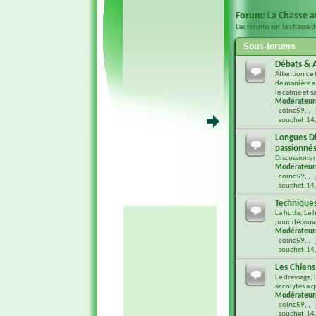
Forum:
La Chasse a
Les forums sur la chasse d
Sous-forums
Débats & A
Attention ce
de manière a 
le calme et s
Modérateur
coinc59
,
souchet.14
Longues Di
passionnés.
Discussions r
Modérateur
coinc59
,
souchet.14
Technique
La hutte, Le 
pour découvri
Modérateur
coinc59
,
souchet.14
Les Chiens
Le dressage, 
accolytes à qu
Modérateur
coinc59
,
souchet.14