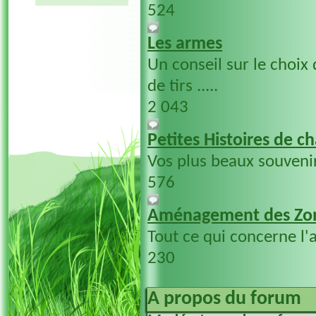
524
Les armes
Un conseil sur le choix
de tirs .....
2 043
Petites Histoires de c
Vos plus beaux souvenir
576
Aménagement des Zo
Tout ce qui concerne l
230
A propos du forum