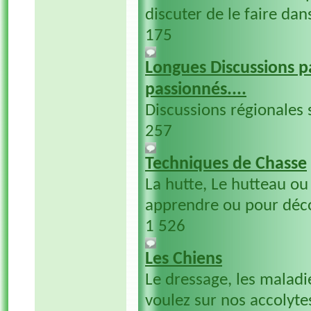
discuter de le faire dan
175
Longues Discussions pa
passionnés....
Discussions régionales 
257
Techniques de Chasse
La hutte, Le hutteau ou 
apprendre ou pour décou
1 526
Les Chiens
Le dressage, les maladie
voulez sur nos accolytes