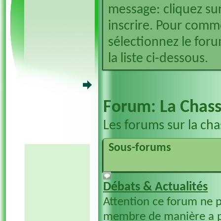
message: cliquez sur
inscrire. Pour comm
sélectionnez le foru
la liste ci-dessous.
Forum:
La Chass
Les forums sur la cha
Sous-forums
Débats & Actualités
Attention ce forum ne 
membre de manière a p