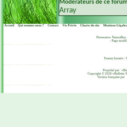
Modérateurs de ce foru
Array
Accueil
Qui sommes nous ?
Contact
Vie Privée
Charte du site
Mentions Légales
Partenaires
NaturaBuy
- Page modif
Fuseau horaire : 
Propulsé par
vBu
Copyright © 2026 vBulletin Sol
Version française par