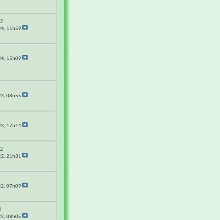
62
24,
11h59
G
24,
15h09
23,
08h55
23,
17h14
62
22,
21h31
G
22,
07h09
R
22,
08h05