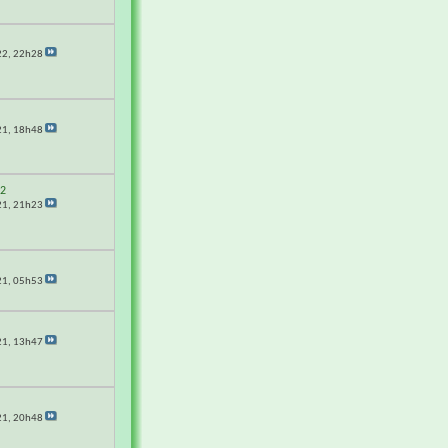
22,
22h28
21,
18h48
62
21,
21h23
21,
05h53
21,
13h47
21,
20h48