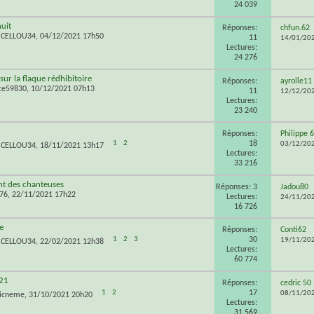
24 039
nuit
Réponses:
chfun.62
RCELLOU34
, 04/12/2021 17h50
11
14/01/20
Lectures:
24 276
ur la flaque rédhibitoire
Réponses:
ayrolle11
te59830
, 10/12/2021 07h13
11
12/12/20
Lectures:
23 240
Réponses:
Philippe 
18
1
2
03/12/20
RCELLOU34
, 18/11/2021 13h17
Lectures:
33 216
t des chanteuses
Réponses: 3
Jadou80
76
, 22/11/2021 17h22
Lectures:
24/11/20
16 726
e
Réponses:
Conti62
30
1
2
3
19/11/20
RCELLOU34
, 22/02/2021 12h38
Lectures:
60 774
21
Réponses:
cedric 50
17
1
2
08/11/20
icneme
, 31/10/2021 20h20
Lectures:
31 569