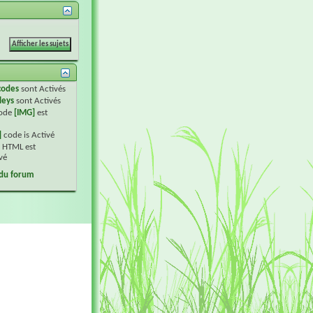
codes
sont
Activés
leys
sont
Activés
code
[IMG]
est
]
code is
Activé
 HTML est
vé
 du forum