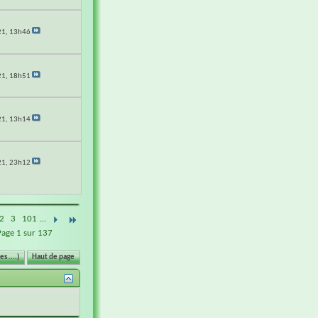
21,
13h46
21,
18h51
21,
13h14
21,
23h12
2
3
101
...
Page 1 sur 137
s ....)
Haut de page