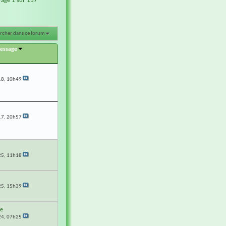
Page 1 sur 137
rcher dans ce forum
message
18,
10h49
17,
20h57
25,
11h18
25,
15h39
e
24,
07h25