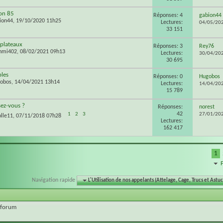
on 85
Réponses: 4
gabion44
ion44
, 19/10/2020 11h25
Lectures:
04/05/20
33 151
 plateaux
Réponses: 3
Rey76
nmi402
, 08/02/2021 09h13
Lectures:
30/04/20
30 695
les
Réponses: 0
Hugobos
obos
, 14/04/2021 13h14
Lectures:
14/04/20
15 789
ez-vous ?
Réponses:
norest
42
1
2
3
27/01/20
olle11
, 07/11/2018 07h28
Lectures:
162 417
1
Navigation rapide
L'Utilisation de nos appelants (Attelage, Cage, Trucs et Astuce
 forum