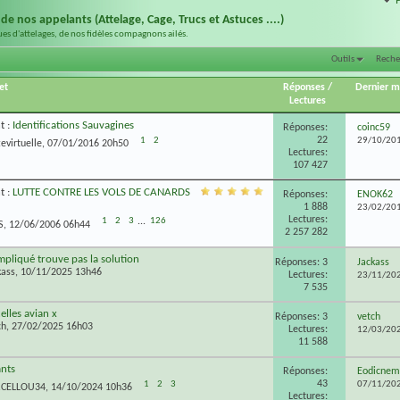
n de nos appelants (Attelage, Cage, Trucs et Astuces ....)
ues d'attelages, de nos fidèles compagnons ailés.
Outils
Reche
et
Réponses
/
Dernier 
Lectures
t :
Identifications Sauvagines
Réponses:
coinc59
22
29/10/20
1
2
evirtuelle
, 07/01/2016 20h50
Lectures:
107 427
t :
LUTTE CONTRE LES VOLS DE CANARDS
Réponses:
ENOK62
1 888
23/02/20
Lectures:
1
2
3
...
126
S
, 12/06/2006 06h44
2 257 282
mpliqué trouve pas la solution
Réponses: 3
Jackass
kass
, 10/11/2025 13h46
Lectures:
23/11/20
7 535
elles avian x
Réponses: 3
vetch
ch
, 27/02/2025 16h03
Lectures:
12/03/20
11 588
ants
Réponses:
Eodicnem
43
1
2
3
07/11/20
RCELLOU34
, 14/10/2024 10h36
Lectures: