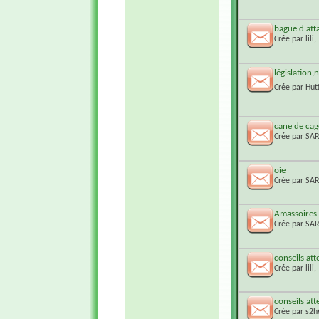
bague d att
Crée par
lili
,
législatio
Crée par
Hut
cane de cag
Crée par
SA
oie
Crée par
SA
Amassoires
Crée par
SA
conseils att
Crée par
lili
,
conseils att
Crée par
s2h