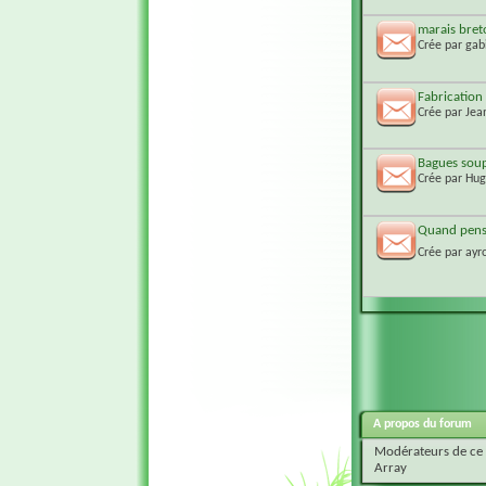
marais bret
Crée par
gab
Fabrication
Crée par
Jea
Bagues soup
Crée par
Hug
Quand pens
Crée par
ayr
A propos du forum
Modérateurs de ce
Array