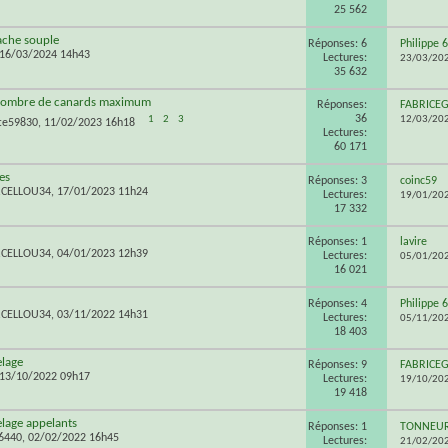
25 562
ache souple
Réponses: 6
Philippe 
 16/03/2024 14h43
Lectures:
23/03/20
35 632
n,nombre de canards maximum
Réponses:
FABRICE
36
1
2
3
12/03/20
te59830
, 11/02/2023 16h18
Lectures:
60 171
es
Réponses: 3
coinc59
RCELLOU34
, 17/01/2023 11h24
Lectures:
19/01/20
17 332
Réponses: 1
lavire
RCELLOU34
, 04/01/2023 12h39
Lectures:
05/01/20
16 021
Réponses: 4
Philippe 
RCELLOU34
, 03/11/2022 14h31
Lectures:
05/11/20
18 403
elage
Réponses: 9
FABRICE
 13/10/2022 09h17
Lectures:
19/10/20
19 418
elage appelants
Réponses: 1
TONNEU
6440
, 02/02/2022 16h45
Lectures:
21/02/20