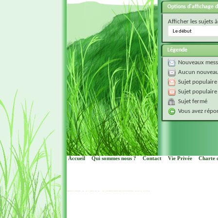
Options d'affichage d
Afficher les sujets à
Légende
Nouveaux mess
Aucun nouveau
Sujet populaire
Sujet populaire
Sujet fermé
Vous avez répon
Accueil
Qui sommes nous ?
Contact
Vie Privée
Charte d