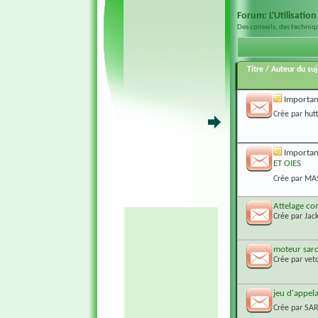
Forum:
L'Utilisatio
Des conseils, des techniq
Titre
/
Auteur du suj
Importan
Crée par
hutt
Importan
ET OIES
Crée par
MA
Attelage co
Crée par
Jac
moteur sarc
Crée par
vet
jeu d'appel
Crée par
SA