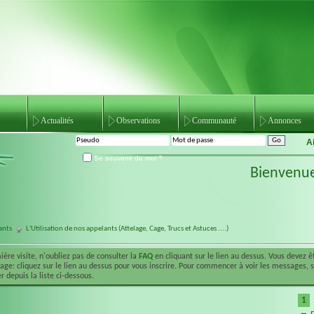
Actualités
Observations
Communauté
Annonces
A
Se souvenir de moi ?
Bienvenu
ants
L'Utilisation de nos appelants (Attelage, Cage, Trucs et Astuces ....)
ière visite, n'oubliez pas de consulter la
FAQ
en cliquant sur le lien au dessus. Vous devez 
ge: cliquez sur le lien au dessus pour vous inscrire. Pour commencer à voir les messages, 
r depuis la liste ci-dessous.
1