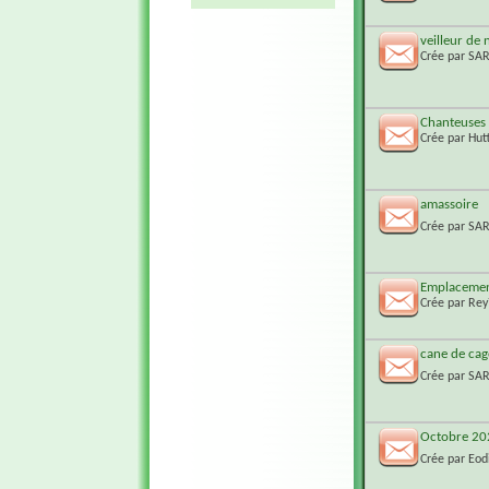
veilleur de 
Crée par
SA
Chanteuses s
Crée par
Hut
amassoire
Crée par
SA
Emplacemen
Crée par
Rey
cane de cag
Crée par
SA
Octobre 20
Crée par
Eod