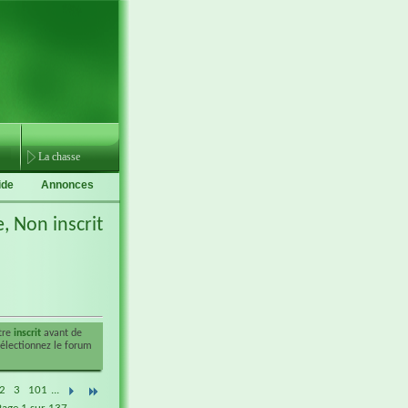
La chasse
ide
Annonces
e,
Non inscrit
être
inscrit
avant de
sélectionnez le forum
2
3
101
...