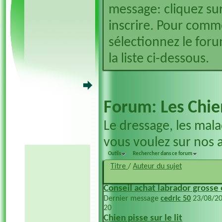
message: cliquez sur
inscrire. Pour comm
sélectionnez le foru
la liste ci-dessous.
Forum:
Les Chie
Le dressage, les mala
vous voulez sur nos ac
Outils
Rechercher dans ce forum
Titre
/
Auteur du sujet
Conseil achat labrador grosse 
Dernier message
cedric 50
23/08/2
20
Chien pisse sur le lit