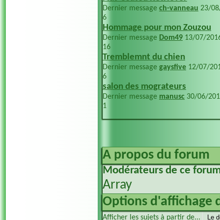
Dernier message
ch-vanneau
23/08
6
Hommage pour mon Zouzou
Dernier message
Dom49
13/07/201
16
Tremblemnt du chien
Dernier message
gaysfive
12/07/20
6
salon des mograteurs
Dernier message
manusc
30/06/20
1
A propos du forum
Modérateurs de ce foru
Array
Options d'affichage 
Afficher les sujets à partir de...