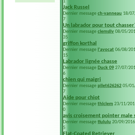
1
Jack Russel
Dernier message
ch-vanneau
18/07
7
Un labrador pour tout chasser
Dernier message
clemsliv
08/05/20
35
griffon korthal
Dernier message
l'avocat
06/08/20
15
Labrador lignée chasse
Dernier message
Duck 09
27/07/20
6
chien qui maigri
Dernier message
pilet626262
05/01
7
Aide pour chiot
Dernier message
thiclem
23/11/20
0
avis croisement pointer male 
Dernier message
tiululu
20/09/201
5
Flat-Coated Retriever