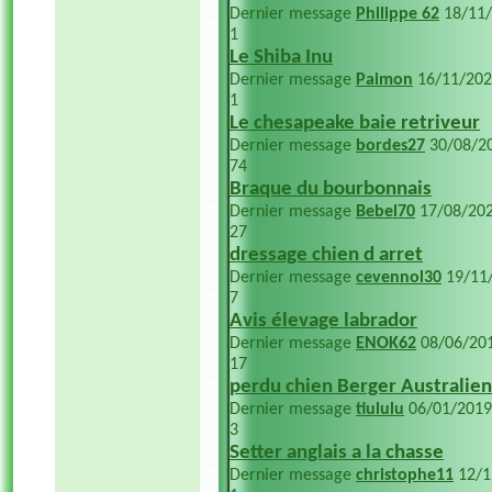
Dernier message
Philippe 62
18/11
1
Le Shiba Inu
Dernier message
Paimon
16/11/20
1
Le chesapeake baie retriveur
Dernier message
bordes27
30/08/2
74
Braque du bourbonnais
Dernier message
Bebel70
17/08/20
27
dressage chien d arret
Dernier message
cevennol30
19/11
7
Avis élevage labrador
Dernier message
ENOK62
08/06/20
17
perdu chien Berger Australien
Dernier message
tiululu
06/01/201
3
Setter anglais a la chasse
Dernier message
christophe11
12/1