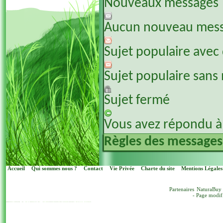
Nouveaux messages
Aucun nouveau mes
Sujet populaire avec
Sujet populaire sans
Sujet fermé
Vous avez répondu à 
Règles des messages
Accueil
Qui sommes nous ?
Contact
Vie Privée
Charte du site
Mentions Légales
Partenaires
NaturaBuy
- Page modif