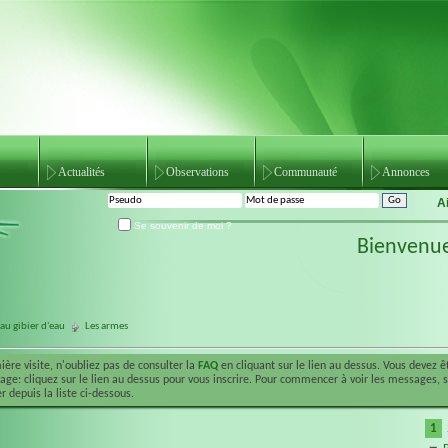
Actualités
Observations
Communauté
Annonces
A
Se souvenir de moi ?
Bienvenu
au gibier d'eau
Les armes
ière visite, n'oubliez pas de consulter la
FAQ
en cliquant sur le lien au dessus. Vous devez 
ge: cliquez sur le lien au dessus pour vous inscrire. Pour commencer à voir les messages, 
r depuis la liste ci-dessous.
1