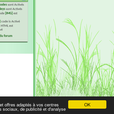
codes
sont
Activés
leys
sont
Activés
code
[IMG]
est
]
code is
Activé
 HTML est
vé
 du forum
OK
et offres adaptés à vos centres
 sociaux, de publicité et d'analyse