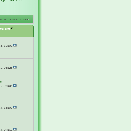
Page 1 sur 103
rcher dans ce forum
message
26,
15h02
25,
06h26
e
25,
08h04
G
24,
16h08
24,
09h12