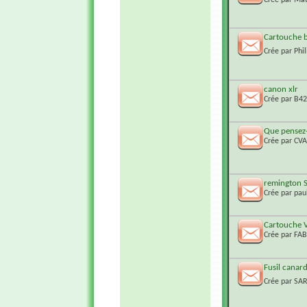
Cartouche b
Crée par
Phi
canon xlr
Crée par
B4
Que pensez
Crée par
CV
remington 
Crée par
pau
Cartouche 
Crée par
FAB
Fusil canar
Crée par
SA