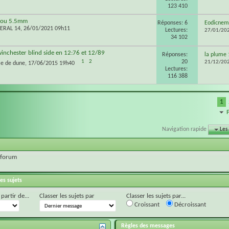
123 410
 ou 5.5mm
Réponses: 6
Eodicnem
ERAL 14
, 26/01/2021 09h11
Lectures:
27/01/20
34 102
inchester blind side en 12:76 et 12/89
Réponses:
la plume 
20
1
2
21/12/20
le de dune
, 17/06/2015 19h40
Lectures:
116 388
1
Navigation rapide
Les
 forum
es sujets
 partir de...
Classer les sujets par
Classer les sujets par...
Croissant
Décroissant
Règles des messages