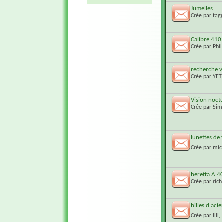
Jumelles
Crée par
tag
Calibre 410
Crée par
Phi
recherche v
Crée par
YET
Vision noct
Crée par
Sim
lunettes de
Crée par
mic
beretta A 
Crée par
ric
billes d acie
Crée par
lili
,