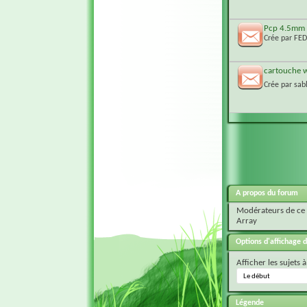
Pcp 4.5mm
Crée par
FED
cartouche w
Crée par
sab
A propos du forum
Modérateurs de ce
Array
Options d'affichage d
Afficher les sujets à
Légende