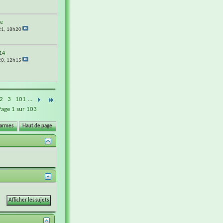
e
21,
18h20
14
20,
12h15
2
3
101
...
Page 1 sur 103
 armes
Haut de page