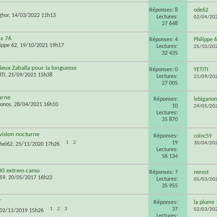
Réponses: 8
ode62
ghor
, 14/03/2022 11h13
Lectures:
02/04/20
27 648
 x 76
Réponses: 4
Philippe 
lippe 62
, 19/10/2021 19h17
Lectures:
25/10/20
32 435
ieux Zaballa pour la longuesse
Réponses: 0
YETITI
ITI
, 21/09/2021 15h38
Lectures:
21/09/20
27 005
urne
Réponses:
lebiganon
onos
, 28/04/2021 16h10
10
24/05/20
Lectures:
35 870
 vision nocturne
Réponses:
coinc59
19
1
2
30/04/20
hel62
, 25/11/2020 17h26
Lectures:
56 134
400 extrem camo
Réponses: 7
norest
h59
, 20/05/2017 16h22
Lectures:
05/03/20
35 955
r
Réponses:
la plume 
37
1
2
3
02/03/20
 02/11/2019 15h26
Lectures: