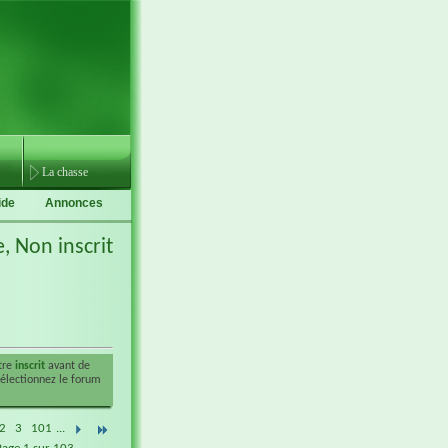
La chasse
ide
Annonces
e,
Non inscrit
être
inscrit
avant de
sélectionnez le forum
2
3
101
...