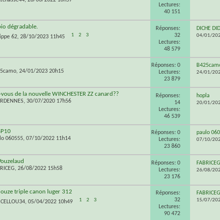
Lectures:
40 151
io dégradable.
Réponses:
DICHE DI
32
1
2
3
04/01/20
lippe 62
, 28/10/2023 11h45
Lectures:
48 579
Réponses: 0
B425cam
25camo
, 24/01/2023 20h15
Lectures:
24/01/20
23 879
-vous de la nouvelle WINCHESTER ZZ canard??
Réponses:
hopla
ARDENNES
, 30/07/2020 17h56
14
20/01/20
Lectures:
46 539
SP10
Réponses: 0
paulo 06
lo 060555
, 07/10/2022 11h14
Lectures:
07/10/20
23 860
Vouzelaud
Réponses: 0
FABRICE
RICEG
, 26/08/2022 15h58
Lectures:
26/08/20
23 176
douze triple canon luger 312
Réponses:
FABRICE
32
1
2
3
15/07/20
RCELLOU34
, 05/04/2022 10h49
Lectures:
90 472