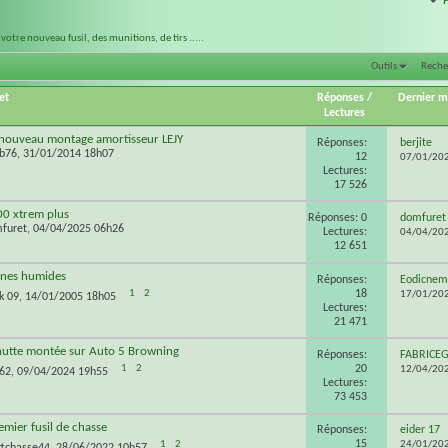
votre nouveau fusil, des munitions, de tirs .....
Outils
Reche
et
Réponses
/
Dernier 
Lectures
 nouveau montage amortisseur LEJY
Réponses:
berjite
ab76
, 31/01/2014 18h07
12
07/01/20
Lectures:
17 526
00 xtrem plus
Réponses: 0
domfuret
furet
, 04/04/2025 06h26
Lectures:
04/04/20
12 651
ones humides
Réponses:
Eodicnem
18
1
2
17/01/20
k 09
, 14/01/2005 18h05
Lectures:
21 471
hutte montée sur Auto 5 Browning
Réponses:
FABRICE
20
1
2
12/04/20
62
, 09/04/2024 19h55
Lectures:
73 453
emier fusil de chasse
Réponses:
eider 17
15
1
2
24/01/20
tchasse44
, 28/06/2022 10h57