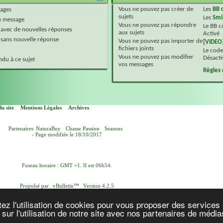
Vous
ne pouvez pas
créer de
Les
BB 
ages
sujets
Les
Smi
 message
Vous
ne pouvez pas
répondre
Le BB 
 avec de nouvelles réponses
aux sujets
Activé
 sans nouvelle réponse
Vous
ne pouvez pas
importer de
[VIDEO
fichiers joints
Le code
Vous
ne pouvez pas
modifier
Désacti
du à ce sujet
vos messages
Règles
u site
Mentions Légales
Archives
Partenaires
NaturaBuy
Chasse Passion
Seasons
- Page modifiée le 18/10/2017
Fuseau horaire : GMT +1. Il est
06h54
.
Propulsé par
vBulletin™
Version 4.2.5
yright © 2026 vBulletin Solutions, Inc. Tous droits réservés.
Version française par
vBulletin-Ressources.com
ez l'utilisation de cookies pour vous proposer des services 
ur l'utilisation de notre site avec nos partenaires de médias