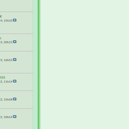
DE
24,
15h33
o
23,
20h15
23,
16h55
0555
22,
11h14
G
22,
15h58
G
22,
10h54