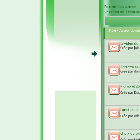
Forum:
Les armes
Un conseil sur le choix de 
Titre
/
Auteur du suj
la vidéo du
Crée par
jal
Berretta a4
Crée par
dom
Plomb et Z
Crée par
Duc
Lunette de 
Crée par
ode
choix du pr
Crée par
Mat