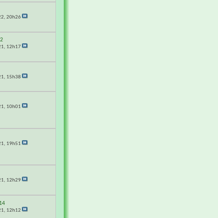
22,
20h26
62
21,
12h17
21,
15h38
21,
10h01
21,
19h51
21,
12h29
14
21,
12h12