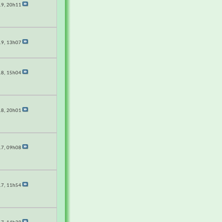
19,
20h11
19,
13h07
18,
15h04
18,
20h01
17,
09h08
17,
11h54