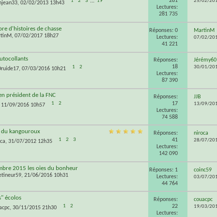
281
1
2
3
...
19
25/02/20
njean33
, 02/02/2013 13h43
Lectures:
281 735
ore d'histoires de chasse
Réponses: 0
MartinM
tinM
, 07/02/2017 18h27
Lectures:
07/02/20
41 221
autocollants
Réponses:
Jérémy60
18
1
2
30/01/20
Druide17
, 07/03/2016 10h21
Lectures:
87 390
en président de la FNC
Réponses:
JJB
17
1
2
13/09/20
, 11/09/2016 10h57
Lectures:
74 588
s du kangouroux
Réponses:
niroca
41
1
2
3
28/07/20
oca
, 31/07/2012 12h35
Lectures:
142 090
mbre 2015 les oies du bonheur
Réponses: 1
coinc59
etineur59
, 21/06/2016 10h31
Lectures:
03/07/20
44 764
s" écolos
Réponses:
couacpc
22
1
2
19/03/20
acpc
, 30/11/2015 21h30
Lectures: