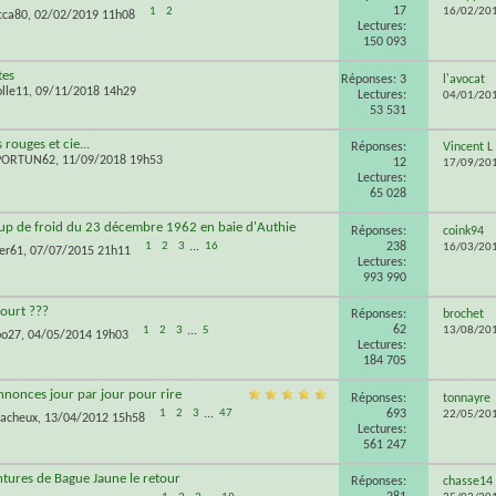
17
1
2
16/02/20
cca80
, 02/02/2019 11h08
Lectures:
150 093
tes
Réponses: 3
l'avocat
olle11
, 09/11/2018 14h29
Lectures:
04/01/20
53 531
 rouges et cie...
Réponses:
Vincent L
PORTUN62
, 11/09/2018 19h53
12
17/09/20
Lectures:
65 028
up de froid du 23 décembre 1962 en baie d'Authie
Réponses:
coink94
238
1
2
3
...
16
16/03/20
ler61
, 07/07/2015 21h11
Lectures:
993 990
ourt ???
Réponses:
brochet
62
1
2
3
...
5
13/08/20
po27
, 04/05/2014 19h03
Lectures:
184 705
annonces jour par jour pour rire
Réponses:
tonnayre
693
1
2
3
...
47
22/05/20
cacheux
, 13/04/2012 15h58
Lectures:
561 247
tures de Bague Jaune le retour
Réponses:
chasse14