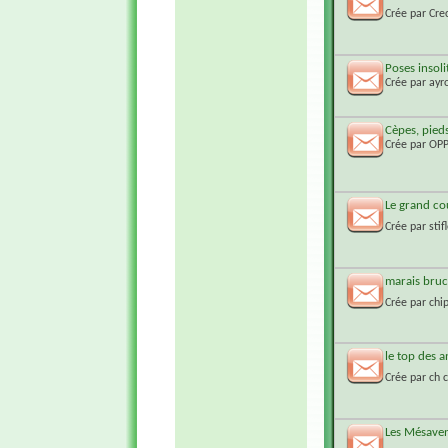
Crée par
Cre
Poses insoli
Crée par
ayr
Cèpes, pieds
Crée par
OP
Le grand co
Crée par
stif
marais bruc
Crée par
chi
le top des 
Crée par
ch 
Les Mésaven