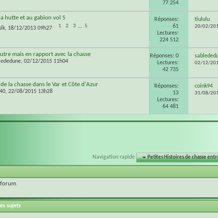
77 254
la hutte et au gabion vol 5
Réponses:
tiululu
61
1
2
3
...
5
20/02/20
kik
, 18/12/2013 09h27
Lectures:
224 512
autre mais en rapport avec la chasse
Réponses: 0
sableded
lededune
, 02/12/2015 11h04
Lectures:
02/12/20
42 735
de la chasse dans le Var et Côte d'Azur
Réponses:
coink94
u40
, 22/08/2015 13h28
13
31/08/20
Lectures:
64 481
Navigation rapide
Petites Histoires de chasse entr
 forum
es sujets