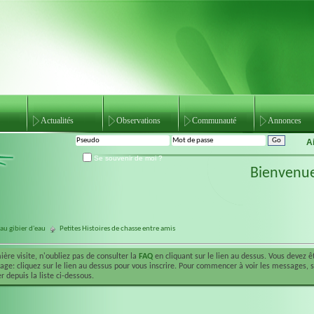
Actualités
Observations
Communauté
Annonces
A
Se souvenir de moi ?
Bienvenu
au gibier d'eau
Petites Histoires de chasse entre amis
ière visite, n'oubliez pas de consulter la
FAQ
en cliquant sur le lien au dessus. Vous devez 
ge: cliquez sur le lien au dessus pour vous inscrire. Pour commencer à voir les messages, 
r depuis la liste ci-dessous.