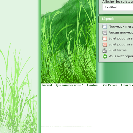
Afficher les sujets à
Légende
Nouveaux mess
Aucun nouveau
Sujet populaire
Sujet populaire
Sujet fermé
Vous avez répon
Accueil
Qui sommes nous ?
Contact
Vie Privée
Charte d