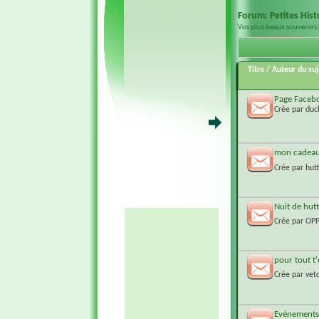
Forum:
Petites His
Vos plus beaux souvenirs 
Titre
/
Auteur du suj
Page Facebo
Crée par
duc
mon cadeau 
Crée par
hutt
Nuit de hutt
Crée par
OP
pour tout t
Crée par
vet
Evènements 