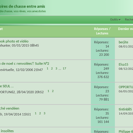
toires de chasse entre amis
de chasse, vos rêves, vos anecdotes
Outils
Reche
et
Réponses
/
Dernier 
Lectures
ok photo et vidéo
Réponses:
berjite
khunter
, 05/01/2015 08h45
14
08/01/20
Lectures:
23 200
de noel c renvolées!! Suite N°2
Réponses:
Elsa15
249
1
2
3
...
17
08/12/20
evirtuelle
, 12/02/2006 21h47
Lectures:
376 632
e SEUL ...
Réponses:
OPPORT
23
1
2
06/05/20
PORTUN62
, 28/04/2020 20h52
Lectures:
79 881
'ché vendéen
Réponses:
tintinb85
35
1
2
3
14/09/20
ch
, 19/04/2014 11h51
Lectures:
161 144
insolites
Réponses:
Philippe 