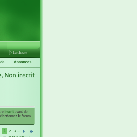
La chasse
ide
Annonces
e,
Non inscrit
être
inscrit
avant de
sélectionnez le forum
1
2
3
...