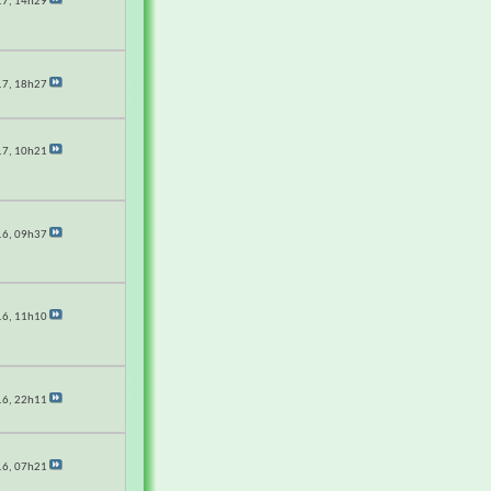
17,
14h29
17,
18h27
17,
10h21
16,
09h37
16,
11h10
16,
22h11
16,
07h21