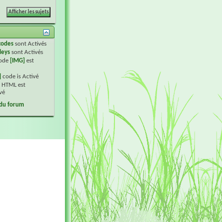
codes
sont
Activés
leys
sont
Activés
code
[IMG]
est
]
code is
Activé
 HTML est
vé
 du forum