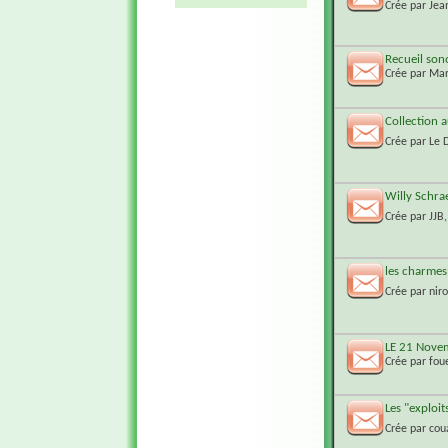
Crée par
Jea
Recueil son
Crée par
Mar
Collection 
Crée par
Le 
Willy Schra
Crée par
JJB
les charme
Crée par
nir
LE 21 Nove
Crée par
fou
Les "exploit
Crée par
cou