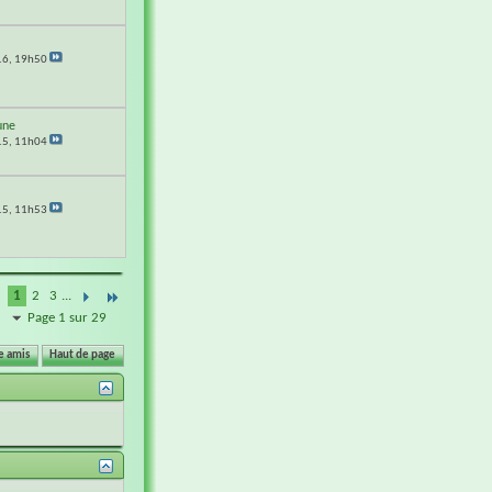
16,
19h50
une
15,
11h04
15,
11h53
1
2
3
...
Page 1 sur 29
e amis
Haut de page