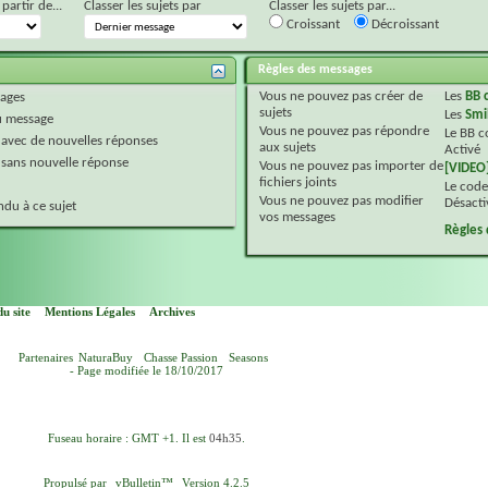
 partir de...
Classer les sujets par
Classer les sujets par...
Croissant
Décroissant
Règles des messages
Vous
ne pouvez pas
créer de
Les
BB 
ages
sujets
Les
Smi
 message
Vous
ne pouvez pas
répondre
Le BB 
 avec de nouvelles réponses
aux sujets
Activé
 sans nouvelle réponse
Vous
ne pouvez pas
importer de
[VIDEO
fichiers joints
Le code
Vous
ne pouvez pas
modifier
Désacti
du à ce sujet
vos messages
Règles
u site
Mentions Légales
Archives
Partenaires
NaturaBuy
Chasse Passion
Seasons
- Page modifiée le 18/10/2017
Fuseau horaire : GMT +1. Il est
04h35
.
Propulsé par
vBulletin™
Version 4.2.5