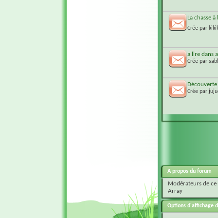
La chasse à 
Crée par
kiki
a lire dans 
Crée par
sab
Découverte 
Crée par
juj
A propos du forum
Modérateurs de ce
Array
Options d'affichage d