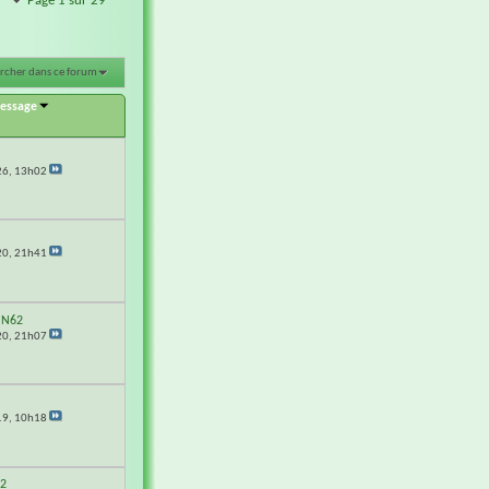
Page 1 sur 29
rcher dans ce forum
message
26,
13h02
20,
21h41
UN62
20,
21h07
19,
10h18
62