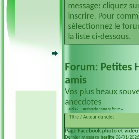
message: cliquez sur
inscrire. Pour comm
sélectionnez le foru
la liste ci-dessous.
Forum:
Petites 
amis
Vos plus beaux souve
anecdotes
Outils
Rechercher dans ce forum
Titre
/
Auteur du sujet
Page Facebook photo et vidéo
Dernier message
berjite
08/01/202