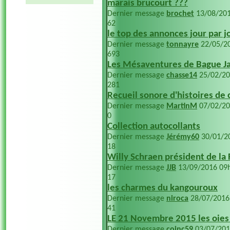
marais brucourt ???
Dernier message
brochet
13/08/20
62
le top des annonces jour par j
Dernier message
tonnayre
22/05/2
693
Les Mésaventures de Bague Ja
Dernier message
chasse14
25/02/2
281
Recueil sonore d'histoires de
Dernier message
MartinM
07/02/2
0
Collection autocollants
Dernier message
Jérémy60
30/01/2
18
Willy Schraen président de la
Dernier message
JJB
13/09/2016
09
17
les charmes du kangouroux
Dernier message
niroca
28/07/201
41
LE 21 Novembre 2015 les oies
Dernier message
coinc59
03/07/20