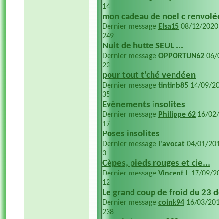
14
mon cadeau de noel c renvolée
Dernier message
Elsa15
08/12/202
249
Nuit de hutte SEUL ...
Dernier message
OPPORTUN62
06/
23
pour tout t'ché vendéen
Dernier message
tintinb85
14/09/2
35
Evènements insolites
Dernier message
Philippe 62
16/02
17
Poses insolites
Dernier message
l'avocat
04/01/20
3
Cèpes, pieds rouges et cie...
Dernier message
Vincent L
17/09/2
12
Le grand coup de froid du 23 
Dernier message
coink94
16/03/20
238