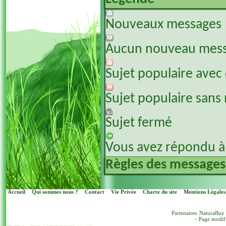
Nouveaux messages
Aucun nouveau mes
Sujet populaire avec
Sujet populaire sans
Sujet fermé
Vous avez répondu à 
Règles des messages
Accueil
Qui sommes nous ?
Contact
Vie Privée
Charte du site
Mentions Légales
Partenaires
NaturaBuy
- Page modif