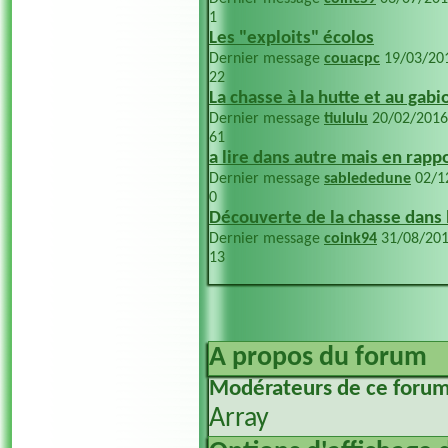
1
Les "exploits" écolos
Dernier message
couacpc
19/03/20
22
La chasse à la hutte et au gabi
Dernier message
tiululu
20/02/201
61
a lire dans autre mais en rapp
Dernier message
sablededune
02/1
0
Découverte de la chasse dans l
Dernier message
coink94
31/08/20
13
A propos du forum
Modérateurs de ce foru
Array