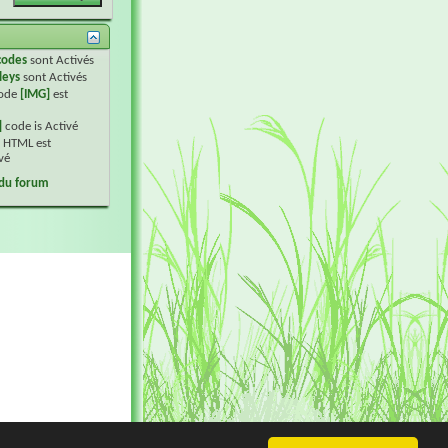
codes
sont
Activés
leys
sont
Activés
code
[IMG]
est
]
code is
Activé
 HTML est
vé
 du forum