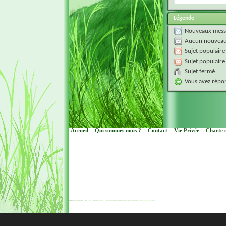
Légende
Nouveaux mess
Aucun nouveau
Sujet populaire
Sujet populaire
Sujet fermé
Vous avez répon
Accueil
Qui sommes nous ?
Contact
Vie Privée
Charte d
Cop