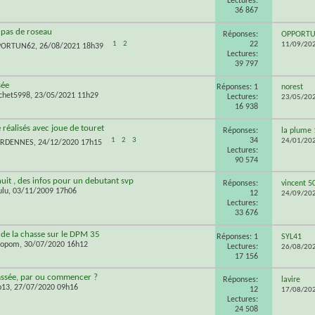
Lectures:
36 867
pas de roseau
Réponses:
OPPORT
22
1
2
11/09/20
PORTUN62
, 26/08/2021 18h39
Lectures:
39 797
sée
Réponses: 1
norest
chet5998
, 23/05/2021 11h29
Lectures:
23/05/20
16 938
 réalisés avec joue de touret
Réponses:
la plume 
34
1
2
3
24/01/20
ARDENNES
, 24/12/2020 17h15
Lectures:
90 574
nuit , des infos pour un debutant svp
Réponses:
vincent 5
ulu
, 03/11/2009 17h06
12
24/09/20
Lectures:
33 676
de la chasse sur le DPM 35
Réponses: 1
SYL41
topom
, 30/07/2020 16h12
Lectures:
26/08/20
17 156
assée, par ou commencer ?
Réponses:
lavire
b13
, 27/07/2020 09h16
12
17/08/20
Lectures:
24 508