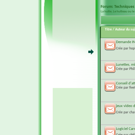
Forum:
Techniques
La hutte, Le hutteau ou le
Titre
/
Auteur du suj
Demande INT
Crée par
hop
Lunettes, m
Crée par
Phi
Conseil d'a
Crée par
fiv
jeux video 
Crée par
cha
Logiciel Car
Crée par
cht