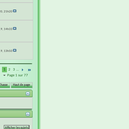
20,
21h20
19,
14h33
19,
13h50
1
2
3
...
Page 1 sur 77
Chasse
Haut de page