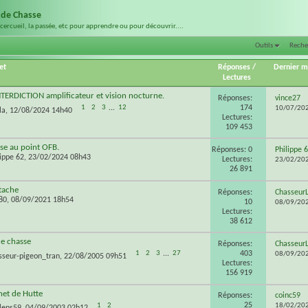
 de Chasse
 cercueil, la passée, etc pour apprendre ou pour découvrir....
Outils
Reche
et
Réponses
/
Dernier 
Lectures
ERDICTION amplificateur et vision nocturne.
Réponses:
vince27
174
1
2
3
...
12
10/07/20
la
, 12/08/2024 14h40
Lectures:
109 453
ise au point OFB.
Réponses: 0
Philippe 
lippe 62
, 23/02/2024 08h43
Lectures:
23/02/20
26 891
ttache
Réponses:
Chasseur
e80
, 08/09/2021 18h54
10
08/09/20
Lectures:
38 612
de chasse
Réponses:
Chasseur
403
1
2
3
...
27
08/09/20
sseur-pigeon_tran
, 22/08/2005 09h51
Lectures:
156 919
net de Hutte
Réponses:
coinc59
25
1
2
18/02/20
ilens59
, 04/09/2003 02h12