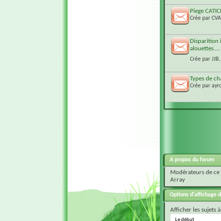
Piege CATI
Crée par
CV
Disparition 
alouettes....
Crée par
JJB
Types de ch
Crée par
ayr
A propos du forum
Modérateurs de ce
Array
Options d'affichage d
Afficher les sujets à