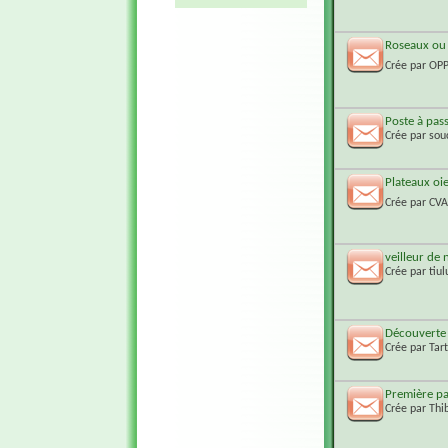
Roseaux ou 
Crée par
OP
Poste à pas
Crée par
sou
Plateaux oie
Crée par
CV
veilleur de 
Crée par
tiul
Découverte 
Crée par
Tar
Première p
Crée par
Thi