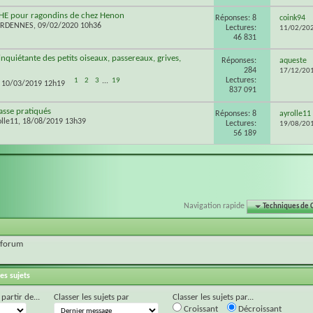
CHE pour ragondins de chez Henon
Réponses: 8
coink94
ARDENNES
, 09/02/2020 10h36
Lectures:
11/02/20
46 831
inquiétante des petits oiseaux, passereaux, grives,
Réponses:
aqueste
284
17/12/20
Lectures:
1
2
3
...
19
, 10/03/2019 12h19
837 091
asse pratiqués
Réponses: 8
ayrolle11
olle11
, 18/08/2019 13h39
Lectures:
19/08/20
56 189
Navigation rapide
Techniques de 
 forum
es sujets
 partir de...
Classer les sujets par
Classer les sujets par...
Croissant
Décroissant