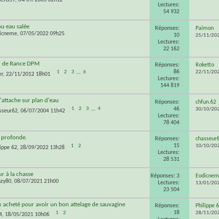
Lectures:
54 932
u eau salée
Réponses:
Paimon
icneme
, 07/05/2022 09h25
10
25/11/20
Lectures:
22 162
d de Rance DPM
Réponses:
Roketto
86
1
2
3
...
6
22/11/20
er
, 22/11/2012 18h01
Lectures:
144 819
'attache sur plan d'eau
Réponses:
chfun.62
46
1
2
3
...
4
30/10/20
sseur62
, 06/07/2004 11h42
Lectures:
78 404
 profonde.
Réponses:
chasseur
15
1
2
10/10/20
lippe 62
, 28/09/2022 13h28
Lectures:
28 531
ur à la chasse
Réponses: 3
Eodicnem
nzy80
, 08/07/2021 21h00
Lectures:
13/01/20
23 504
x acheté pour avoir un bon attelage de sauvagine
Réponses:
Philippe 
18
1
2
28/11/20
4
, 18/05/2021 10h06