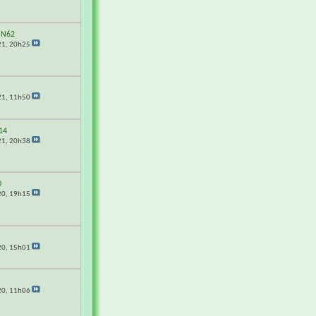
UN62
21,
20h25
21,
11h50
14
21,
20h38
0
20,
19h15
20,
15h01
20,
11h06