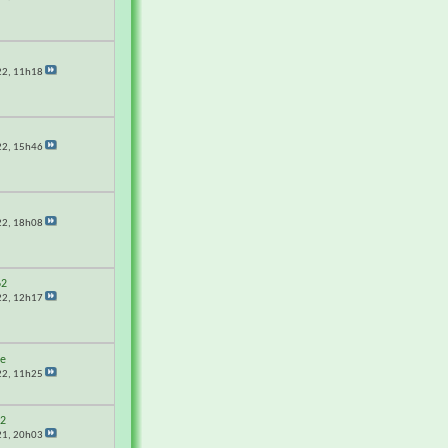
22,
11h18
22,
15h46
22,
18h08
62
22,
12h17
e
22,
11h25
62
21,
20h03