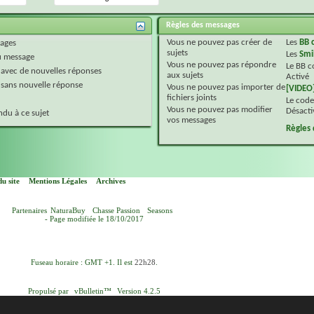
Règles des messages
Vous
ne pouvez pas
créer de
Les
BB 
ages
sujets
Les
Smi
 message
Vous
ne pouvez pas
répondre
Le BB 
 avec de nouvelles réponses
aux sujets
Activé
 sans nouvelle réponse
Vous
ne pouvez pas
importer de
[VIDEO
fichiers joints
Le code
Vous
ne pouvez pas
modifier
Désacti
du à ce sujet
vos messages
Règles
u site
Mentions Légales
Archives
Partenaires
NaturaBuy
Chasse Passion
Seasons
- Page modifiée le 18/10/2017
Fuseau horaire : GMT +1. Il est
22h28
.
Propulsé par
vBulletin™
Version 4.2.5
yright © 2026 vBulletin Solutions, Inc. Tous droits réservés.
Version française par
vBulletin-Ressources.com