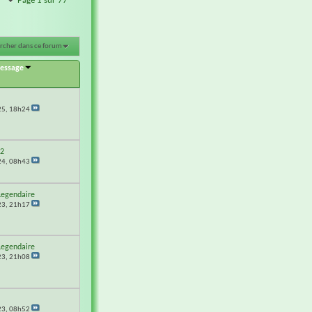
Page 1 sur 77
rcher dans ce forum
message
25,
18h24
62
24,
08h43
Legendaire
23,
21h17
Legendaire
23,
21h08
23,
08h52