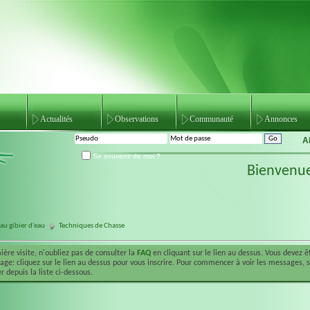
Actualités
Observations
Communauté
Annonces
A
Se souvenir de moi ?
Bienvenu
au gibier d'eau
Techniques de Chasse
ière visite, n'oubliez pas de consulter la
FAQ
en cliquant sur le lien au dessus. Vous devez 
ge: cliquez sur le lien au dessus pour vous inscrire. Pour commencer à voir les messages, 
r depuis la liste ci-dessous.