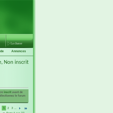
La chasse
ide
Annonces
e,
Non inscrit
être
inscrit
avant de
sélectionnez le forum
1
2
3
...