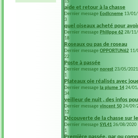
15
aide et retour à la chasse
Dernier message
Eodicneme
13/01
3
quel oiseaux acheté pour avoi
Dernier message
Philippe 62
28/11
18
Roseaux ou pas de roseau
Dernier message
OPPORTUN62
11/
22
Poste à passée
Dernier message
norest
23/05/202
1
Plateaux oie réalisés avec jou
Dernier message
la plume 14
24/01
34
veilleur de nuit , des infos p
Dernier message
vincent 50
24/09/
12
Découverte de la chasse sur 
Dernier message
SYL41
26/08/2020
1
Première passée, par ou com