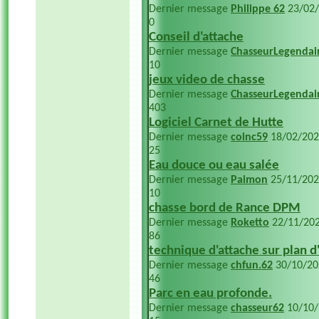
Dernier message
Philippe 62
23/02
0
Conseil d'attache
Dernier message
ChasseurLegendai
10
jeux video de chasse
Dernier message
ChasseurLegendai
403
Logiciel Carnet de Hutte
Dernier message
coinc59
18/02/20
25
Eau douce ou eau salée
Dernier message
Paimon
25/11/20
10
chasse bord de Rance DPM
Dernier message
Roketto
22/11/20
86
technique d'attache sur plan d
Dernier message
chfun.62
30/10/2
46
Parc en eau profonde.
Dernier message
chasseur62
10/10