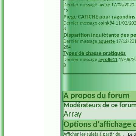
Dernier message
lavire
17/08/2020
12
Piege CATICHE pour ragondins
Dernier message
coink94
11/02/20
8
Disparition inquiétante des pet
Dernier message
aqueste
17/12/20
284
Types de chasse pratiqués
Dernier message
ayrolle11
19/08/2
8
A propos du forum
Modérateurs de ce foru
Array
Options d'affichage 
Afficher les sujets à partir de...