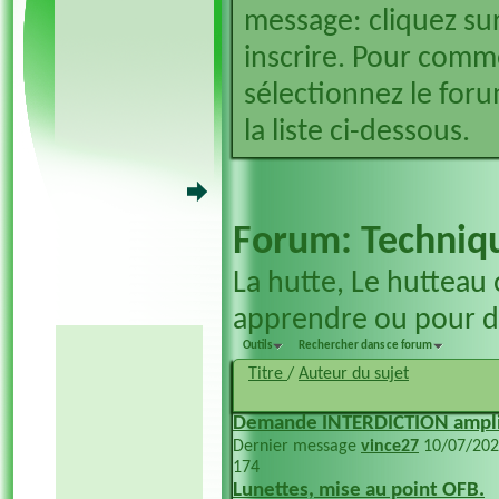
message: cliquez sur
inscrire. Pour comm
sélectionnez le foru
la liste ci-dessous.
Forum:
Techniq
La hutte, Le hutteau 
apprendre ou pour dé
Outils
Rechercher dans ce forum
Titre
/
Auteur du sujet
Demande INTERDICTION amplifi
Dernier message
vince27
10/07/20
174
Lunettes, mise au point OFB.