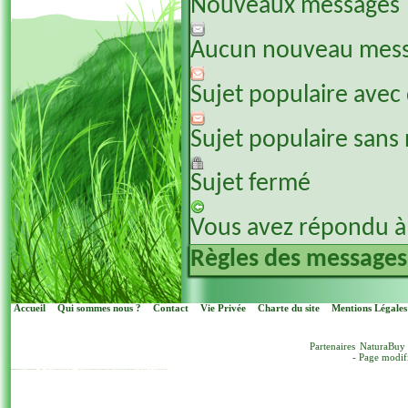
Nouveaux messages
Aucun nouveau mes
Sujet populaire avec
Sujet populaire sans
Sujet fermé
Vous avez répondu à 
Règles des messages
Accueil
Qui sommes nous ?
Contact
Vie Privée
Charte du site
Mentions Légales
Partenaires
NaturaBuy
- Page modif