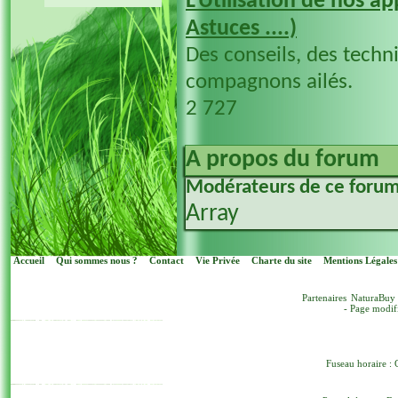
L'Utilisation de nos ap
Astuces ....)
Des conseils, des techni
compagnons ailés.
2 727
A propos du forum
Modérateurs de ce foru
Array
Accueil
Qui sommes nous ?
Contact
Vie Privée
Charte du site
Mentions Légales
Partenaires
NaturaBuy
- Page modif
Fuseau horaire : 