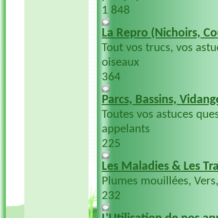
1 848
La Repro (Nichoirs, Co
Tout vos trucs, vos ast
oiseaux
364
Parcs, Bassins, Vidange
Toutes vos astuces ques
appelants
225
Les Maladies & Les Tr
Plumes mouillées, Vers,
232