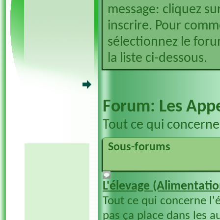
message: cliquez sur
inscrire. Pour comm
sélectionnez le foru
la liste ci-dessous.
Forum:
Les App
Tout ce qui concerne
Sous-forums
L'élevage (Alimentation
Tout ce qui concerne l'
pas ça place dans les a