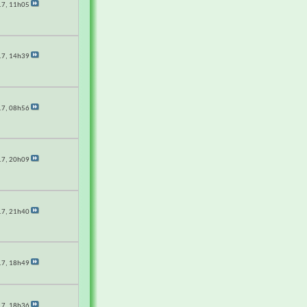
17,
11h05
17,
14h39
17,
08h56
17,
20h09
17,
21h40
17,
18h49
17,
18h36