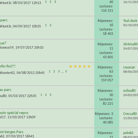
40
1
2
3
16/11/20
kHunt3r
, 08/03/2017 12h13
Lectures:
116 311
 parc
Réponses:
Teal duck
16
1
2
02/10/20
kHunt3r
, 04/09/2017 10h35
Lectures:
58 403
que?
Réponses:
Jérémy60
ioneur59
, 19/07/2017 20h10
11
24/07/20
Lectures:
43 605
in fini!!!
Réponses:
couacpc
63
1
2
3
...
5
08/06/20
khunter62
, 04/08/2013 20h45
Lectures:
159 057
u parc
Réponses:
milou80
30
1
2
3
24/03/20
ou80
, 05/03/2017 22h35
Lectures:
82 221
sin spécial repro
Réponses: 3
Crecca80
ol17
, 11/03/2017 13h09
Lectures:
11/03/20
40 085
nt berges Parc
Réponses:
polo62
o62
, 07/03/2017 16h41
11
08/03/20