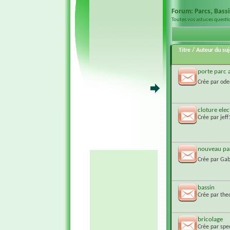
Forum:
Parcs, Bassi
Toutes vos astuces questi
Titre
/
Auteur du suj
porte parc 
Crée par
ode
cloture elec
Crée par
jef
nouveau pa
Crée par
Gab
bassin
Crée par
the
bricolage
Crée par
spe