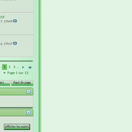
r59
17,
17h49
16,
17h17
1
2
3
...
Page 1 sur 12
cs ....
Haut de page