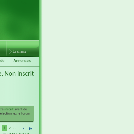
La chasse
ide
Annonces
e,
Non inscrit
être
inscrit
avant de
sélectionnez le forum
1
2
3
...