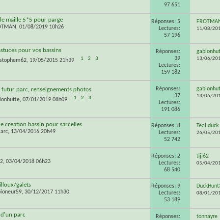
97 651
lle maille 5*5 pour parge
Réponses: 5
FROTMA
OTMAN
, 01/08/2019 10h26
Lectures:
11/08/20
57 196
astuces pour vos bassins
Réponses:
gabionhu
39
1
2
3
13/06/20
istophem62
, 19/05/2015 21h39
Lectures:
159 182
Réponses:
gabionhu
 futur parc, renseignements photos
37
13/06/20
1
2
3
ionhutte
, 07/01/2019 08h09
Lectures:
191 086
e creation bassin pour sarcelles
Réponses: 8
Teal duck
sarc
, 13/04/2016 20h49
Lectures:
26/05/20
52 742
Réponses: 2
tiji62
62
, 03/04/2018 06h23
Lectures:
05/04/20
68 540
lloux/galets
Réponses: 9
DuckHunt
ioneur59
, 30/12/2017 11h30
Lectures:
08/01/20
53 189
 d'un parc
Réponses:
tonnayre