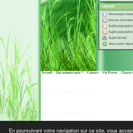
Légende
Nouveaux mess
Aucun nouveau
Sujet populaire
Sujet populaire
Sujet fermé
Vous avez répon
Accueil
Qui sommes nous ?
Contact
Vie Privée
Charte d
Cop
En poursuivant votre navigation sur ce site, vous accept