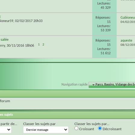
Lectures:
45 329
t
Réponses:
Gabioneu
ioneur59
, 02/02/2017 20h33
11
04/02/20
Lectures:
53 339
 salée
Réponses:
aqueste
15
1
2
08/12/20
rrry
, 30/11/2016 18h06
Lectures:
51 612
Navigation rapide
Parcs, Bassins, Vidange des ba
 forum
es sujets
 partir de...
Classer les sujets par
Classer les sujets par...
Croissant
Décroissant