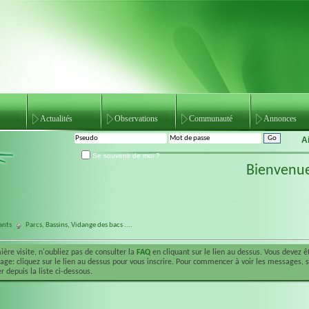
Actualités
Observations
Communauté
Annonces
A
Se souvenir de moi ?
Bienvenu
ants
Parcs, Bassins, Vidange des bacs ....
ière visite, n'oubliez pas de consulter la
FAQ
en cliquant sur le lien au dessus. Vous devez 
ge: cliquez sur le lien au dessus pour vous inscrire. Pour commencer à voir les messages, 
r depuis la liste ci-dessous.