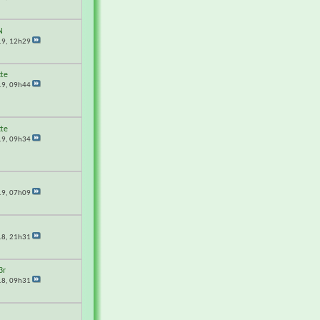
N
19,
12h29
tte
19,
09h44
tte
19,
09h34
19,
07h09
18,
21h31
3r
18,
09h31