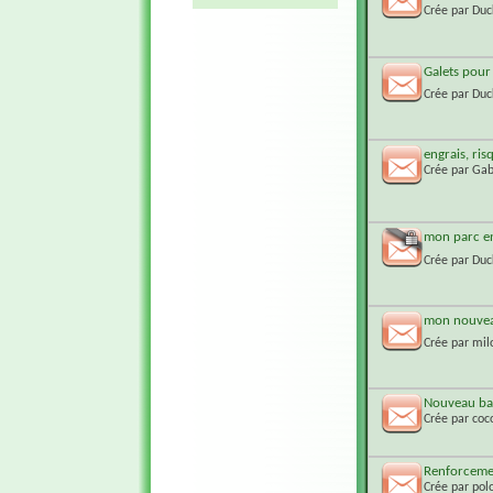
Crée par
Duc
Galets pour
Crée par
Duc
engrais, ris
Crée par
Gab
mon parc enf
Crée par
Duc
mon nouvea
Crée par
mil
Nouveau bas
Crée par
coc
Renforceme
Crée par
pol