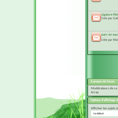
Ligature file
Crée par
Gab
parc en eau
Crée par
thie
A propos du forum
Modérateurs de ce
Array
Options d'affichage d
Afficher les sujets à