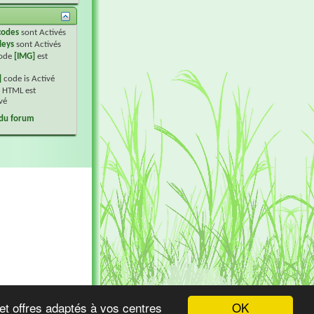
codes
sont
Activés
leys
sont
Activés
code
[IMG]
est
]
code is
Activé
 HTML est
vé
 du forum
OK
et offres adaptés à vos centres