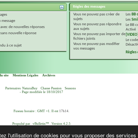
Règles des messages
Vous
ne pouvez pas
créer de
Les
BB 
ages
sujets
Les
Smi
 message
Vous
ne pouvez pas
répondre
Le BB 
 avec de nouvelles réponses
aux sujets
Activé
 sans nouvelle réponse
Vous
ne pouvez pas
importer de
[VIDEO
fichiers joints
Le code
Vous
ne pouvez pas
modifier
Désacti
du à ce sujet
vos messages
Règles
u site
Mentions Légales
Archives
Partenaires
NaturaBuy
Chasse Passion
Seasons
- Page modifiée le 18/10/2017
Fuseau horaire : GMT +1. Il est
17h14
.
Propulsé par
vBulletin™
Version 4.2.5
yright © 2026 vBulletin Solutions, Inc. Tous droits réservés.
Version française par
vBulletin-Ressources.com
ez l'utilisation de cookies pour vous proposer des services 