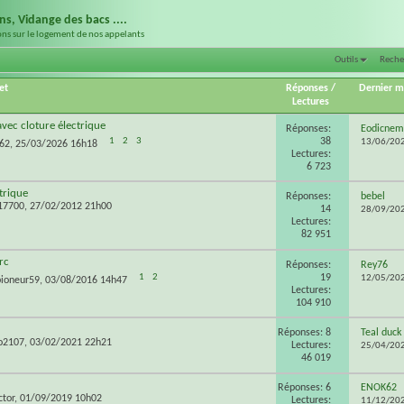
ns, Vidange des bacs ....
ons sur le logement de nos appelants
Outils
Reche
et
Réponses
/
Dernier 
Lectures
avec cloture électrique
Réponses:
Eodicnem
38
1
2
3
13/06/20
62
, 25/03/2026 16h18
Lectures:
6 723
trique
Réponses:
bebel
f17700
, 27/02/2012 21h00
14
28/09/20
Lectures:
82 951
rc
Réponses:
Rey76
19
1
2
12/05/20
ioneur59
, 03/08/2016 14h47
Lectures:
104 910
Réponses: 8
Teal duck
o2107
, 03/02/2021 22h21
Lectures:
25/04/20
46 019
Réponses: 6
ENOK62
ctor
, 01/09/2019 10h02
Lectures:
11/12/20