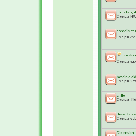
cherche gri
Crée par
FR
conseils et 
Crée par
chr
création
Crée par
gab
besoin d aid
Crée par
siff
grille
Crée par
tiji
diamètre cai
Crée par
Gab
Dimensions