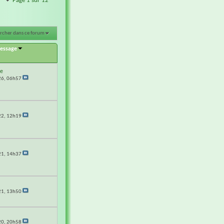
Page 1 sur 12
rcher dans ce forum
message
e
26,
06h57
22,
12h19
21,
14h37
21,
13h50
20,
20h58