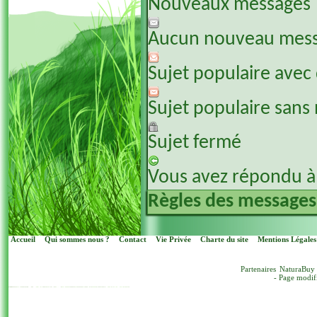
Nouveaux messages
Aucun nouveau mes
Sujet populaire avec
Sujet populaire sans
Sujet fermé
Vous avez répondu à 
Règles des messages
Accueil
Qui sommes nous ?
Contact
Vie Privée
Charte du site
Mentions Légales
Partenaires
NaturaBuy
- Page modif