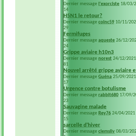
Dernier message
l'exorciste
18/03/
14
H5N1 le retour?
Dernier message
coinc59
10/11/20
29
Fermifuges
Dernier message
aqueste
26/12/20
24
Grippe aviaire h10n3
Dernier message
norest
24/12/202
81
Nouvel arrêté grippe aviaire 
Dernier message
Guéna
25/09/202
17
Urgence contre botulisme
Dernier message
rabbit680
17/09/
23
Sauvagine malade
Dernier message
Rey76
24/04/202
15
sarcelle d'hiver
Dernier message
clemsliv
08/03/20