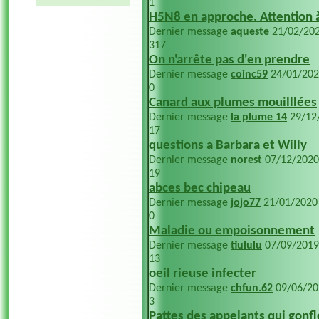
1
H5N8 en approche. Attention 
Dernier message
aqueste
21/02/20
317
On n'arrête pas d'en prendre
Dernier message
coinc59
24/01/20
0
Canard aux plumes mouilllées
Dernier message
la plume 14
29/12
17
questions a Barbara et Willy
Dernier message
norest
07/12/202
19
abces bec chipeau
Dernier message
jojo77
21/01/202
0
Maladie ou empoisonnement
Dernier message
tiululu
07/09/201
13
oeil rieuse infecter
Dernier message
chfun.62
09/06/2
3
Pattes des appelants qui gonf