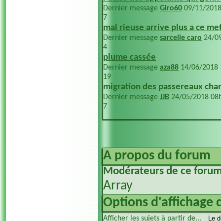
Dernier message
Giro60
09/11/201
7
mal rieuse arrive plus a ce me
Dernier message
sarcelle caro
24/0
4
plume cassée
Dernier message
aza88
14/06/2018
19
migration des passereaux cha
Dernier message
JJB
24/05/2018
08
7
A propos du forum
Modérateurs de ce foru
Array
Options d'affichage 
Afficher les sujets à partir de...