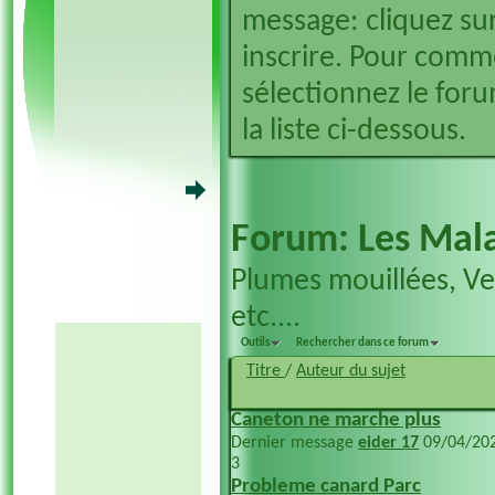
message: cliquez sur
inscrire. Pour comm
sélectionnez le foru
la liste ci-dessous.
Forum:
Les Mala
Plumes mouillées, V
etc....
Outils
Rechercher dans ce forum
Titre
/
Auteur du sujet
Caneton ne marche plus
Dernier message
eider 17
09/04/20
3
Probleme canard Parc