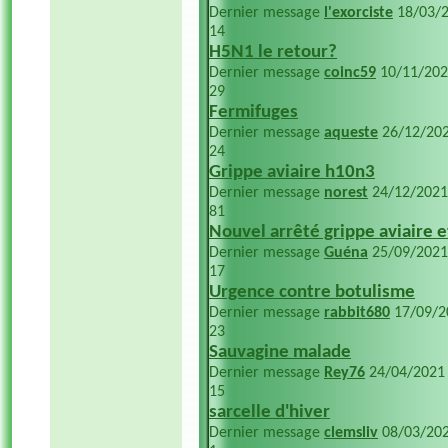
Dernier message
l'exorciste
18/03/
14
H5N1 le retour?
Dernier message
coinc59
10/11/20
29
Fermifuges
Dernier message
aqueste
26/12/20
24
Grippe aviaire h10n3
Dernier message
norest
24/12/202
81
Nouvel arrêté grippe aviaire 
Dernier message
Guéna
25/09/202
17
Urgence contre botulisme
Dernier message
rabbit680
17/09/
23
Sauvagine malade
Dernier message
Rey76
24/04/202
15
sarcelle d'hiver
Dernier message
clemsliv
08/03/20