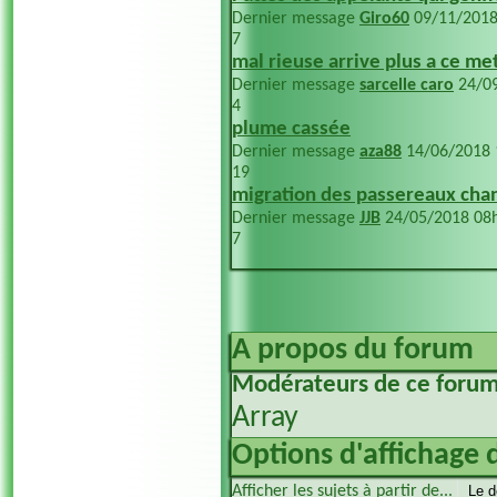
Dernier message
Giro60
09/11/201
7
mal rieuse arrive plus a ce me
Dernier message
sarcelle caro
24/0
4
plume cassée
Dernier message
aza88
14/06/2018
19
migration des passereaux cha
Dernier message
JJB
24/05/2018
08
7
A propos du forum
Modérateurs de ce foru
Array
Options d'affichage 
Afficher les sujets à partir de...