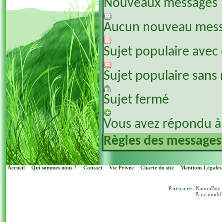
Nouveaux messages
Aucun nouveau mes
Sujet populaire avec
Sujet populaire sans
Sujet fermé
Vous avez répondu à 
Règles des messages
Accueil
Qui sommes nous ?
Contact
Vie Privée
Charte du site
Mentions Légales
Partenaires
NaturaBuy
- Page modif