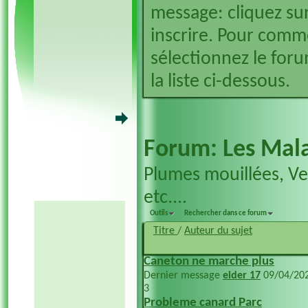
message: cliquez sur
inscrire. Pour comm
sélectionnez le foru
la liste ci-dessous.
Forum:
Les Mala
Plumes mouillées, V
etc....
Outils
Rechercher dans ce forum
Titre
/
Auteur du sujet
Caneton ne marche plus
Dernier message
eider 17
09/04/20
3
Probleme canard Parc