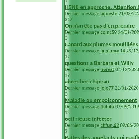
1
H5N8 en approche. Attention 
Dernier message
aqueste
21/02/20
317
On n'arrête pas d'en prendre
Dernier message
coinc59
24/01/20
0
Canard aux plumes mouilllées
Dernier message
la plume 14
29/12
17
questions a Barbara et Willy
Dernier message
norest
07/12/202
19
abces bec chipeau
Dernier message
jojo77
21/01/202
0
Maladie ou empoisonnement
Dernier message
tiululu
07/09/201
13
oeil rieuse infecter
Dernier message
chfun.62
09/06/2
3
Pattes des appelants qui gonf