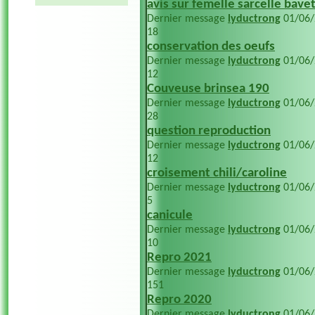
avis sur femelle sarcelle bavet
Dernier message
lyductrong
01/06
18
conservation des oeufs
Dernier message
lyductrong
01/06
12
Couveuse brinsea 190
Dernier message
lyductrong
01/06
28
question reproduction
Dernier message
lyductrong
01/06
12
croisement chili/caroline
Dernier message
lyductrong
01/06
5
canicule
Dernier message
lyductrong
01/06
10
Repro 2021
Dernier message
lyductrong
01/06
151
Repro 2020
Dernier message
lyductrong
01/06