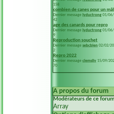
158
combien de canes pour un mâle
Dernier message
lyductrong
01/06
42
age des canards pour repro
Dernier message
lyductrong
01/06
9
Reproduction souchet
Dernier message
sebcbien
02/02/2
2
Repro 2022
Dernier message
clemsliv
15/09/20
70
A propos du forum
Modérateurs de ce foru
Array