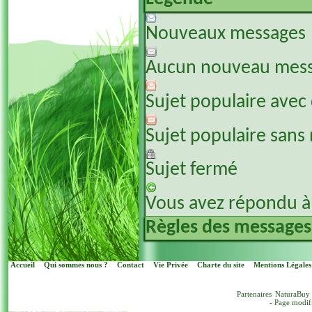
Nouveaux messages
Aucun nouveau mes
Sujet populaire avec
Sujet populaire sans
Sujet fermé
Vous avez répondu à 
Règles des messages
Accueil
Qui sommes nous ?
Contact
Vie Privée
Charte du site
Mentions Légales
Partenaires
NaturaBuy
- Page modif