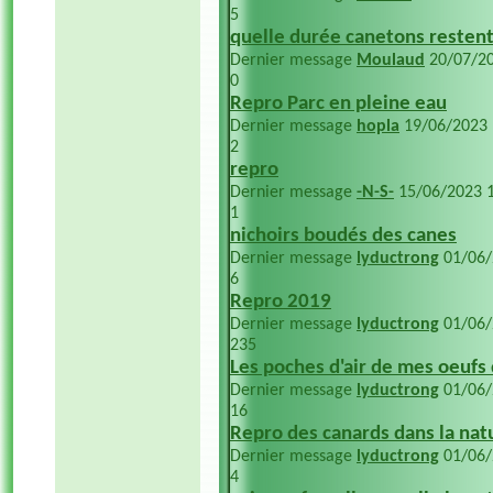
5
quelle durée canetons restent 
Dernier message
Moulaud
20/07/2
0
Repro Parc en pleine eau
Dernier message
hopla
19/06/2023
2
repro
Dernier message
-N-S-
15/06/2023
1
nichoirs boudés des canes
Dernier message
lyductrong
01/06
6
Repro 2019
Dernier message
lyductrong
01/06
235
Les poches d'air de mes oeufs 
Dernier message
lyductrong
01/06
16
Repro des canards dans la nat
Dernier message
lyductrong
01/06
4