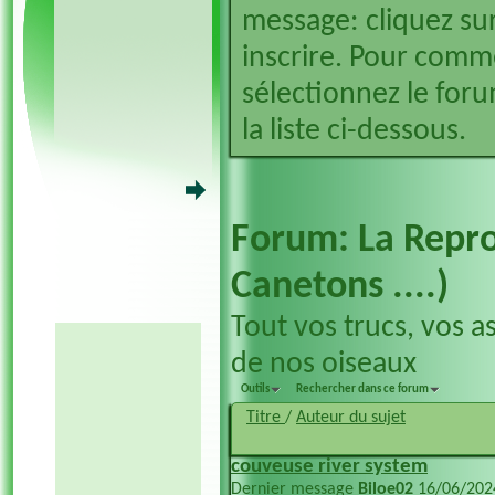
message: cliquez sur
inscrire. Pour comm
sélectionnez le foru
la liste ci-dessous.
Forum:
La Repro
Canetons ....)
Tout vos trucs, vos a
de nos oiseaux
Outils
Rechercher dans ce forum
Titre
/
Auteur du sujet
couveuse river system
Dernier message
Biloe02
16/06/20