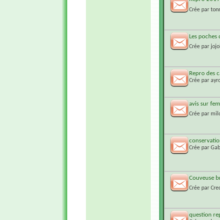
Crée par
ton
Les poches 
Crée par
jojo
Repro des c
Crée par
ayr
avis sur fem
Crée par
mil
conservatio
Crée par
Gab
Couveuse b
Crée par
Cre
question re