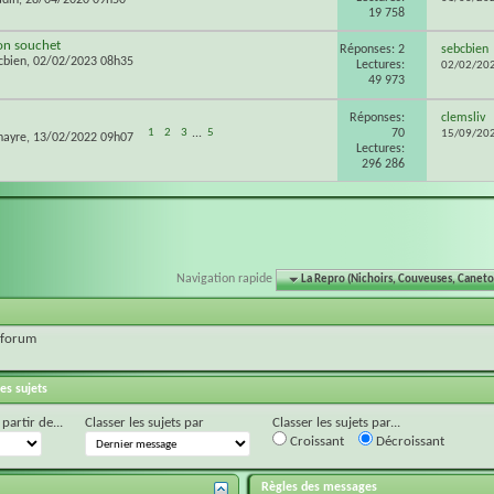
19 758
on souchet
Réponses: 2
sebcbien
cbien
, 02/02/2023 08h35
Lectures:
02/02/20
49 973
Réponses:
clemsliv
70
1
2
3
...
5
15/09/20
nayre
, 13/02/2022 09h07
Lectures:
296 286
Navigation rapide
La Repro (Nichoirs, Couveuses, Caneton
 forum
es sujets
 partir de...
Classer les sujets par
Classer les sujets par...
Croissant
Décroissant
Règles des messages