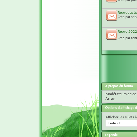
Reproducti
Crée par
seb
Repro 2022
Crée par
ton
A propos du forum
Modérateurs de ce
Array
Options d'affichage d
Afficher les sujets à
Légende