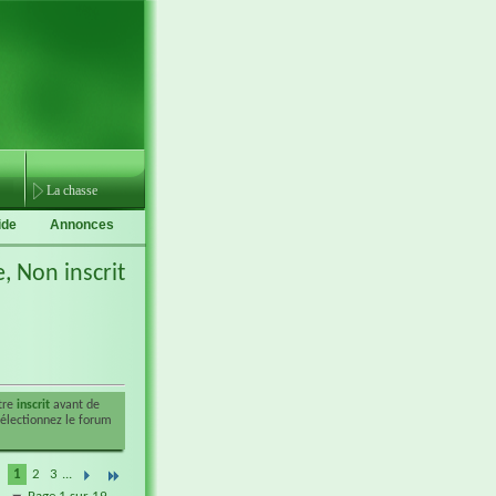
La chasse
ide
Annonces
e,
Non inscrit
être
inscrit
avant de
sélectionnez le forum
1
2
3
...