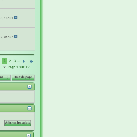
23,
18h24
22,
06h27
1
2
3
...
Page 1 sur 19
s ....)
Haut de page