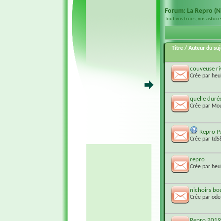
Forum:
La Repro (N
Tout vos trucs, vos astuce
Titre
/
Auteur du suj
couveuse ri
Crée par
heu
quelle durée
Crée par
Mou
Repro Pa
Crée par
td5
repro
Crée par
heu
nichoirs bo
Crée par
ode
Repro 2019