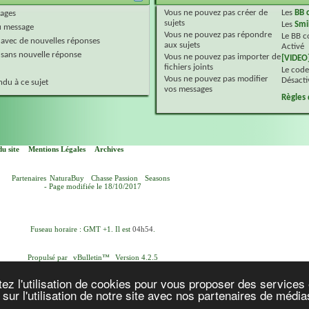
Vous
ne pouvez pas
créer de
Les
BB 
ages
sujets
Les
Smi
 message
Vous
ne pouvez pas
répondre
Le BB 
 avec de nouvelles réponses
aux sujets
Activé
 sans nouvelle réponse
Vous
ne pouvez pas
importer de
[VIDEO
fichiers joints
Le code
Vous
ne pouvez pas
modifier
Désacti
du à ce sujet
vos messages
Règles
u site
Mentions Légales
Archives
Partenaires
NaturaBuy
Chasse Passion
Seasons
- Page modifiée le 18/10/2017
Fuseau horaire : GMT +1. Il est
04h54
.
Propulsé par
vBulletin™
Version 4.2.5
yright © 2026 vBulletin Solutions, Inc. Tous droits réservés.
Version française par
vBulletin-Ressources.com
ez l'utilisation de cookies pour vous proposer des services 
ur l'utilisation de notre site avec nos partenaires de médias