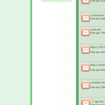
Crée par
le 
croisement 
Crée par
hut
canicule
Crée par
*RM
Repro 2021
Crée par
cle
Repro 2020
Crée par
ton
combien de 
Crée par
CV
age des
Crée par
pal