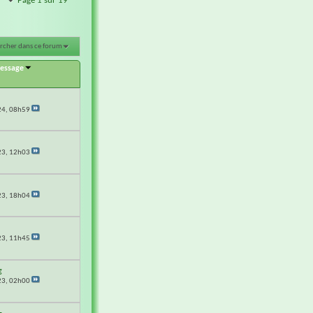
Page 1 sur 19
rcher dans ce forum
message
24,
08h59
23,
12h03
23,
18h04
23,
11h45
g
23,
02h00