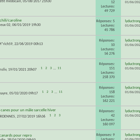
petit médocain
, 05/08/2017 21h30
12
01/06/20
Lectures:
49 729
chili/caroline
Réponses: 5
lyductron
teux 02
, 06/01/2019 19h30
Lectures:
01/06/20
45 786
Réponses:
lyductron
*rich59
, 22/06/2019 00h13
10
01/06/20
Lectures:
56 276
Réponses:
lyductron
151
1
2
3
...
11
01/06/20
msliv
, 19/01/2021 20h07
Lectures:
258 370
Réponses:
lyductron
158
1
2
3
...
11
01/06/20
nayre
, 05/02/2020 09h17
Lectures:
162 221
canes pour un mâle sarcelle hiver
Réponses:
lyductron
42
1
2
3
01/06/20
ARDENNES
, 27/02/2019 16h36
Lectures:
160 097
Réponses: 9
lyductron
 canards pour repro
Lectures:
01/06/20
adin
, 28/04/2020 09h50