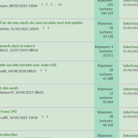
Réponses:
lyductron
235
1
2
3
...
16
01/06/20
nayre
, 08/02/2019 13h04
Lectures:
544 374
d'air de mes oeufs de cane incubés sont très petites
Réponses:
lyductron
16
1
2
01/06/20
lafrite
, 01/05/2021 20h31
Lectures:
34 136
anards dans la nature
Réponses: 4
lyductron
olle11
, 12/07/2019 08h14
Lectures:
01/06/20
33 071
elle sarcelle bavette avec male chili
Réponses:
lyductron
18
1
2
01/06/20
ou80
, 04/06/2018 08h55
Lectures:
41 488
n des oeufs
Réponses:
lyductron
ioneur59
, 20/04/2017 18h52
12
01/06/20
Lectures:
50 064
rinsea 190
Réponses:
lyductron
28
1
2
01/06/20
cca80
, 10/05/2022 11h16
Lectures:
46 156
production
Réponses:
lyductron