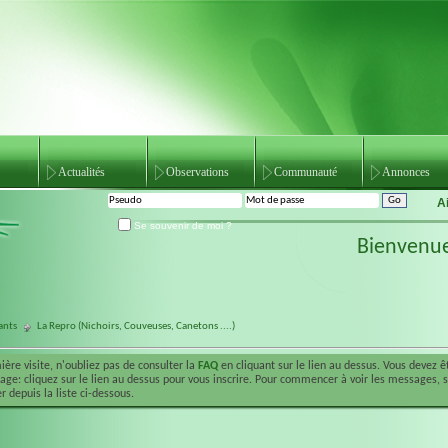
Actualités
Observations
Communauté
Annonces
A
Se souvenir de moi ?
Bienvenu
ants
La Repro (Nichoirs, Couveuses, Canetons ....)
ière visite, n'oubliez pas de consulter la
FAQ
en cliquant sur le lien au dessus. Vous devez 
ge: cliquez sur le lien au dessus pour vous inscrire. Pour commencer à voir les messages, 
r depuis la liste ci-dessous.