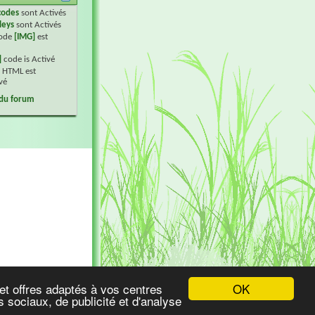
codes
sont
Activés
leys
sont
Activés
code
[IMG]
est
]
code is
Activé
 HTML est
vé
 du forum
OK
et offres adaptés à vos centres
 sociaux, de publicité et d'analyse