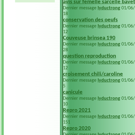
avis sur femelle sarcelle bavet
Dernier message
lyductrong
01/06
18
conservation des oeufs
Dernier message
lyductrong
01/06
12
Couveuse brinsea 190
Dernier message
lyductrong
01/06
28
question reproduction
Dernier message
lyductrong
01/06
12
croisement chili/caroline
Dernier message
lyductrong
01/06
5
canicule
Dernier message
lyductrong
01/06
10
Repro 2021
Dernier message
lyductrong
01/06
151
Repro 2020
Dernier message
lyductrong
01/06