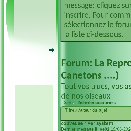
message: cliquez sur
inscrire. Pour comm
sélectionnez le foru
la liste ci-dessous.
Forum:
La Repro
Canetons ....)
Tout vos trucs, vos a
de nos oiseaux
Outils
Rechercher dans ce forum
Titre
/
Auteur du sujet
couveuse river system
Dernier message
Biloe02
16/06/20