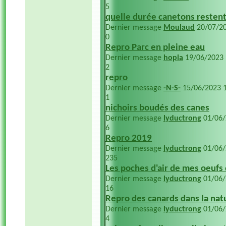
5
quelle durée canetons restent 
Dernier message
Moulaud
20/07/2
0
Repro Parc en pleine eau
Dernier message
hopla
19/06/2023
2
repro
Dernier message
-N-S-
15/06/2023
1
nichoirs boudés des canes
Dernier message
lyductrong
01/06
6
Repro 2019
Dernier message
lyductrong
01/06
235
Les poches d'air de mes oeufs 
Dernier message
lyductrong
01/06
16
Repro des canards dans la nat
Dernier message
lyductrong
01/06
4