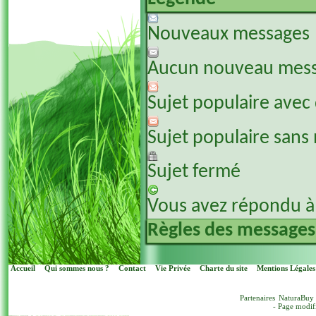
Nouveaux messages
Aucun nouveau mes
Sujet populaire avec
Sujet populaire sans
Sujet fermé
Vous avez répondu à 
Règles des messages
Accueil
Qui sommes nous ?
Contact
Vie Privée
Charte du site
Mentions Légales
Partenaires
NaturaBuy
- Page modif