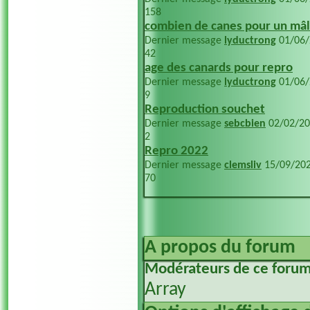
158
combien de canes pour un mâle
Dernier message
lyductrong
01/06
42
age des canards pour repro
Dernier message
lyductrong
01/06
9
Reproduction souchet
Dernier message
sebcbien
02/02/2
2
Repro 2022
Dernier message
clemsliv
15/09/20
70
A propos du forum
Modérateurs de ce foru
Array