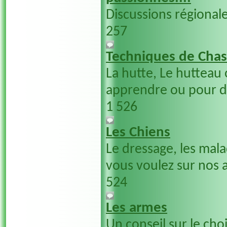
Discussions régionale
257
Techniques de Cha
La hutte, Le hutteau 
apprendre ou pour dé
1 526
Les Chiens
Le dressage, les mala
vous voulez sur nos ac
524
Les armes
Un conseil sur le cho