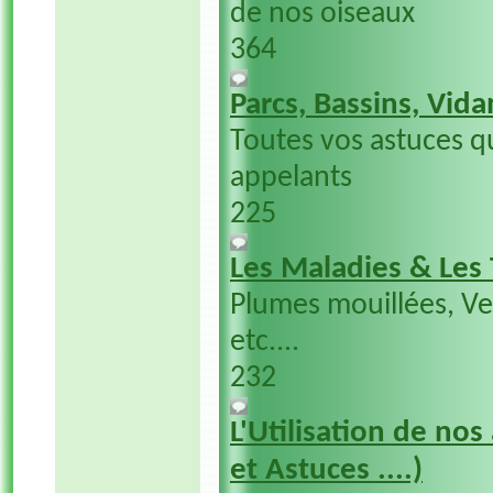
de nos oiseaux
364
Parcs, Bassins, Vida
Toutes vos astuces q
appelants
225
Les Maladies & Les
Plumes mouillées, V
etc....
232
L'Utilisation de nos
et Astuces ....)