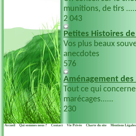
munitions, de tirs ....
2 043
Petites Histoires d
Vos plus beaux souve
anecdotes
576
Aménagement des 
Tout ce qui concern
marécages......
230
Accueil
Qui sommes nous ?
Contact
Vie Privée
Charte du site
Mentions Légales