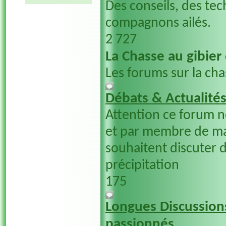
Des conseils, des tec
compagnons ailés.
2 727
La Chasse au gibier
Les forums sur la cha
Débats & Actualité
Attention ce forum 
et par membre de ma
souhaitent discuter d
précipitation
175
Longues Discussions
passionnés....