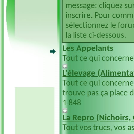
message: cliquez sur
inscrire. Pour comm
sélectionnez le foru
la liste ci-dessous.
Les Appelants
Tout ce qui concerne
L'élevage (Alimentat
Tout ce qui concerne 
trouve pas ça place 
1 848
La Repro (Nichoirs,
Tout vos trucs, vos a