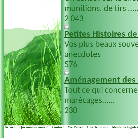
munitions, de tirs ....
2 043
Petites Histoires d
Vos plus beaux souve
anecdotes
576
Aménagement des 
Tout ce qui concern
marécages......
230
Accueil
Qui sommes nous ?
Contact
Vie Privée
Charte du site
Mentions Légales