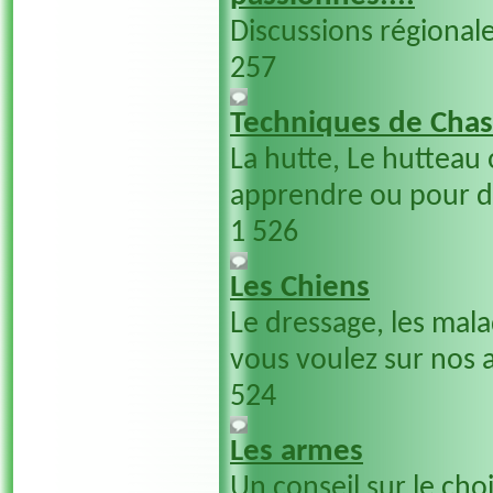
Discussions régionale
257
Techniques de Cha
La hutte, Le hutteau 
apprendre ou pour dé
1 526
Les Chiens
Le dressage, les mala
vous voulez sur nos ac
524
Les armes
Un conseil sur le cho