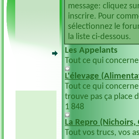
message: cliquez sur
inscrire. Pour comm
sélectionnez le foru
la liste ci-dessous.
Les Appelants
Tout ce qui concerne
L'élevage (Alimentat
Tout ce qui concerne 
trouve pas ça place 
1 848
La Repro (Nichoirs,
Tout vos trucs, vos a