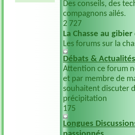
Des conseils, des tec
compagnons ailés.
2 727
La Chasse au gibier
Les forums sur la cha
Débats & Actualité
Attention ce forum 
et par membre de ma
souhaitent discuter d
précipitation
175
Longues Discussions
passionnés....