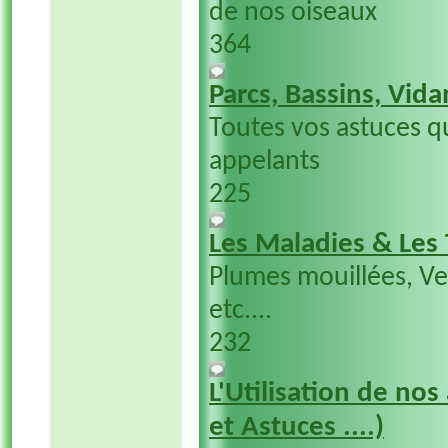
de nos oiseaux
364
Parcs, Bassins, Vida
Toutes vos astuces q
appelants
225
Les Maladies & Les
Plumes mouillées, V
etc....
232
L'Utilisation de nos
et Astuces ....)