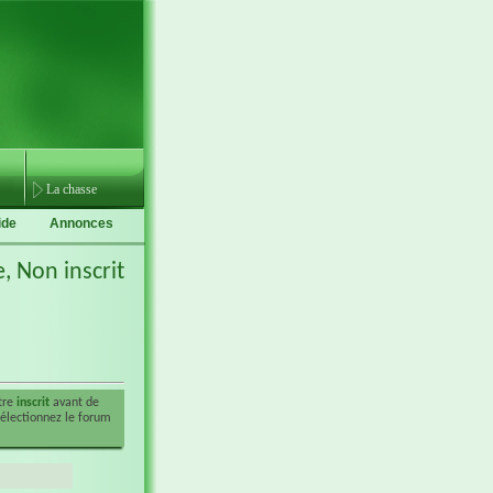
La chasse
ide
Annonces
e,
Non inscrit
être
inscrit
avant de
sélectionnez le forum