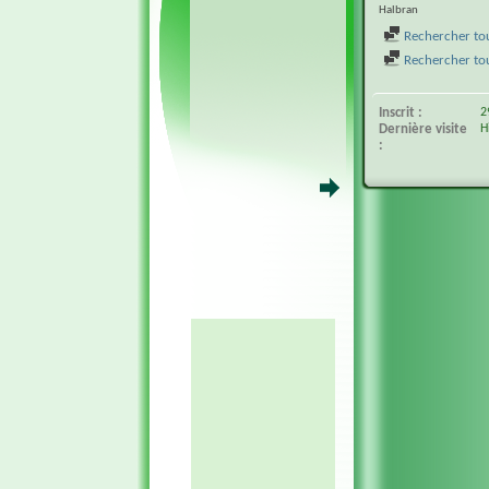
Halbran
Rechercher tou
Rechercher tous
Inscrit
2
Dernière visite
H