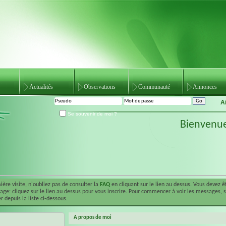
Actualités
Observations
Communauté
Annonces
A
Se souvenir de moi ?
Bienvenu
ière visite, n'oubliez pas de consulter la
FAQ
en cliquant sur le lien au dessus. Vous devez 
ge: cliquez sur le lien au dessus pour vous inscrire. Pour commencer à voir les messages, 
r depuis la liste ci-dessous.
A propos de moi