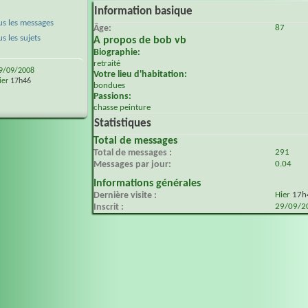
Information basique
s les messages
Âge
87
 les sujets
A propos de bob vb
Biographie:
retraité
9/09/2008
Votre lieu d'habitation:
ier
17h46
bondues
Passions:
chasse peinture
Statistiques
Total de messages
Total de messages
291
Messages par jour
0.04
Informations générales
Dernière visite
Hier
17h
Inscrit
29/09/2