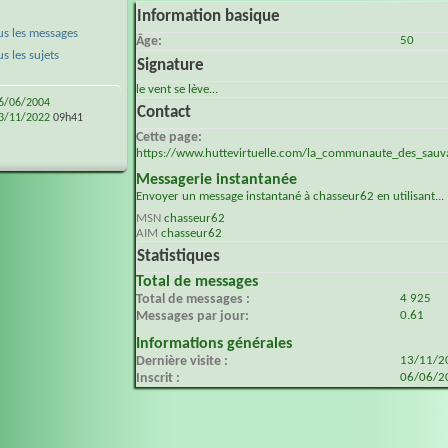
Information basique
s les messages
Âge
50
 les sujets
Signature
le vent se lève...
6/06/2004
Contact
3/11/2022
09h41
Cette page
Messagerie instantanée
Envoyer un message instantané à chasseur62 en utilisant...
MSN
chasseur62
AIM
chasseur62
Statistiques
Total de messages
Total de messages
4 925
Messages par jour
0.61
Informations générales
Dernière visite
13/11/
Inscrit
06/06/2