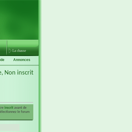
La chasse
ide
Annonces
e,
Non inscrit
être
inscrit
avant de
sélectionnez le forum