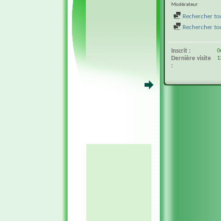
Modérateur
Rechercher tou
Rechercher tous
Inscrit
0
Dernière visite
1