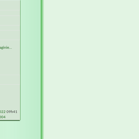
https://www.huttevirtuelle.com/la_communaute_des_sauvaginiers/member.php?2368-chasseur62&s=601a0b09f045702789cee7a2305e8d4a
2022
09h41
004