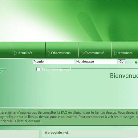
Actualités
Observations
Communauté
Annonces
A
Se souvenir de moi ?
Bienvenu
ière visite, n'oubliez pas de consulter la
FAQ
en cliquant sur le lien au dessus. Vous devez 
ge: cliquez sur le lien au dessus pour vous inscrire. Pour commencer à voir les messages, 
r depuis la liste ci-dessous.
A propos de moi