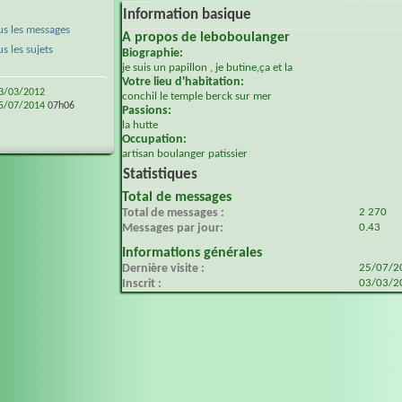
Information basique
s les messages
A propos de leboboulanger
 les sujets
Biographie:
je suis un papillon , je butine,ça et la
Votre lieu d'habitation:
3/03/2012
conchil le temple berck sur mer
5/07/2014
07h06
Passions:
la hutte
Occupation:
artisan boulanger patissier
Statistiques
Total de messages
Total de messages
2 270
Messages par jour
0.43
Informations générales
Dernière visite
25/07/
Inscrit
03/03/2