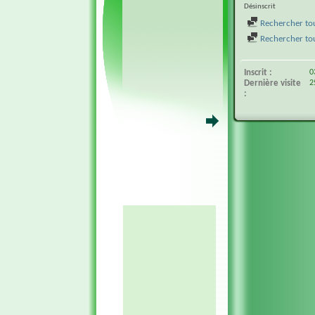
Désinscrit
Rechercher tou
Rechercher tous
Inscrit
0
Dernière visite
2