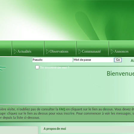
Actualités
Observations
Communauté
Annonces
A
Se souvenir de moi ?
Bienvenu
ière visite, n'oubliez pas de consulter la
FAQ
en cliquant sur le lien au dessus. Vous devez 
ge: cliquez sur le lien au dessus pour vous inscrire. Pour commencer à voir les messages, 
r depuis la liste ci-dessous.
A propos de moi