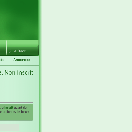
La chasse
ide
Annonces
e,
Non inscrit
être
inscrit
avant de
sélectionnez le forum