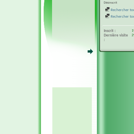
Désinscrit
Rechercher tou
Rechercher tous
Inscrit
1
Dernière visite
2