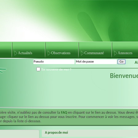
Actualités
Observations
Communauté
Annonces
A
Se souvenir de moi ?
Bienvenu
ière visite, n'oubliez pas de consulter la
FAQ
en cliquant sur le lien au dessus. Vous devez 
ge: cliquez sur le lien au dessus pour vous inscrire. Pour commencer à voir les messages, 
r depuis la liste ci-dessous.
A propos de moi