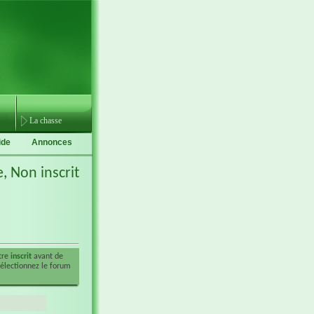
La chasse
ide
Annonces
e,
Non inscrit
être
inscrit
avant de
sélectionnez le forum